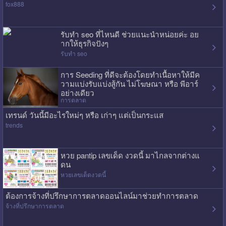
fox888
รับทำ seo ที่ไหนดี ช่วยแนะนำหน่อยค่ะ อย
ากให้ธุรกิจปังๆ
รับทำ seo
การ Seeding ที่ดีจะต้องโดยทำเนื้อหาให้มีค
วามแบ่งรับแบ่งสู้กัน ไม่โฆษณา หรือ พีอาร์
อย่างเดียว
การตลาด
เทรนด์ วันนี้มีอะไรใหม่ๆ หรือ เก่าๆ แต่เป็นกระแส
trends
หวย pantip เลขเด็ด งวดนี้ มาไกลจากต่างแ
ดน
หวยเลขเด็ดงวดนี้
ต้องการจ้างที่ปรึกษาการตลาดออนไลน์มาช่วยทำการตลาด
จ้างที่ปรึกษาการตลาด