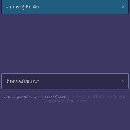
อ่านกระทู้เพิ่มเติม
ติดต่อลงโฆษณา
|
| เว็บไซต์แห่งนี้ไม่มีส่วนเกี่ยวข้อง
pantip.cc @2026 Copyright
ติดต่อลงโฆษณา
ใดๆทั้งสิ้นกับ Pantip.com
blackpink pantip
aespa pantip
bts pantip
newjeans pantip
cgm48 pantip
lisa pantip
สิน ธร pantip
สินเชื่อ กรุง ไทย ใจป้ำ pantip
สินเชื่อ ฉับไว pantip
สินเชื่อ พร อ มิส
pantip
ไทย เครดิต pantip
เส้นเลือด ใน สมอง ตีบ รักษา หาย ไหม pantip
พร อ มิส pantip
เงิน เทอร์โบ สินเชื่อ บุคคล pantip
สินเชื่อ ท รู มัน นี่ pantip
twice pantip
กรุง
โซล pantip
สินเชื่อ ไทย เครดิต pantip
cat999 pantip
มัน นี่ ฮั บ pantip
สินเชื่อ กรุง ไทย ใจดี pantip
สินเชื่อ cimb อนุมัติ ยาก ไหม pantip
gidle pantip
swift code ไทย
พาณิชย์ pantip
สินเชื่อ เพ ย์ เน็ ก ซ์ pantip
refinn pantip
เชื้อรา บน หนัง ศีรษะ pantip
enhypen pantip
fiwfans pantip
nba pantip
uchoose pantip
mymo สินเชื่อ ออมสิน
10000 ล่าสุด pantip
สินเชื่อ ส่วน บุคคล ศักดิ์ สยาม pantip
finnix pantip
มิตรแท้ ประกันภัย pantip
itzy pantip
jessie mum ลงทุน เท่า ไหร่ pantip
สินเชื่อ บํา เห น็ จ ตกทอด
pantip
บัตร เครดิต ktc pantip
lpga pantip
this shop pantip
ญา ญ่า pantip
สินเชื่อ ส่วน บุคคล ศรีสวัสดิ์ pantip
สินเชื่อ มัน นี่ ฮั บ pantip
สินเชื่อ อเนกประสงค์ กรุง ไทย