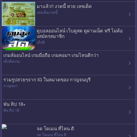
มาแล้ว!! งวดนี้ หวย เลขเด็ด
เลขเด็ดงวดนี้
ดูบอลออนไลน์ เว็บดูสด ดูผ่านเน็ต ฟรี ไม่ต้อ
งสมัครสมาชิก
เด็กฝี
เกมส์ออนไลน์ เกมมือถือ เกมคอมฯ เกมไหนดีกว่า
เด็กติดเกม
รวมรูปสวยๆจาก IG ในหมวดของ กาญจนบุรี
กาญจนา
พัน ทิป 18+
พัน ทิป 18
จด โดเมน ที่ไหน ดี
จด โดเมน ที่ไหน ดี