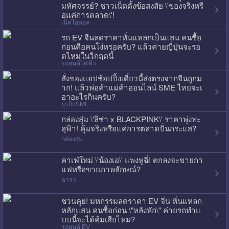
มหัศจรรย์? ชาวเน็ตตั้งข้อสงสัย \'ของจริงหรื
อแค่การตลาด\'!
เน็ตไอดอล
รถ EV จีนลดราคาหั่นแหลกเป็นแสน คนซื้อ
ก่อนคือคนโง่หรอครับ? แล้วค่ายญี่ปุ่นจะรอ
ดไหมในวิกฤตนี้
รถยนต์ไฟฟ้า
สั่งของแอปช้อปปิ้งเดี๋ยวนี้ส่งตรงจากจีนถูกม
าก! แล้วพ่อค้าแม่ค้าออนไลน์ SME ไทยจะเ
อาอะไรกินครับ?
ธุรกิจSME
กล่องสุ่ม \'ลิซ่า x BLACKPINK\' ราคาพุ่งทะ
ลุฟ้า! คุ้มจริงหรือแค่การตลาดปั่นกระแส?
กล่องสุ่ม
คาเฟ่ใหม่ \'น้องเอ\' แพงหูฉี่! ตกลงจะขายกา
แฟหรือขายภาพลักษณ์?
ดารา
ชวนคุย! มหกรรมลดราคา EV จีน หั่นแหลก
หลักแสน คนซื้อก่อน \"หลังหัก\" ค่ายรถทำแ
บบนี้จะได้คุ้มเสียไหม?
รถยนต์ EV