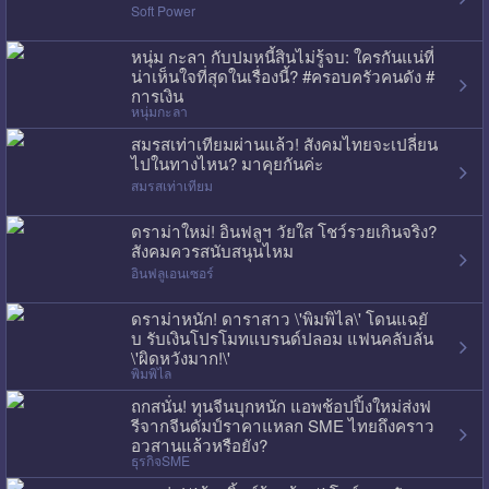
Soft Power
หนุ่ม กะลา กับปมหนี้สินไม่รู้จบ: ใครกันแน่ที่
น่าเห็นใจที่สุดในเรื่องนี้? #ครอบครัวคนดัง #
การเงิน
หนุ่มกะลา
สมรสเท่าเทียมผ่านแล้ว! สังคมไทยจะเปลี่ยน
ไปในทางไหน? มาคุยกันค่ะ
สมรสเท่าเทียม
ดราม่าใหม่! อินฟลูฯ วัยใส โชว์รวยเกินจริง?
สังคมควรสนับสนุนไหม
อินฟลูเอนเซอร์
ดราม่าหนัก! ดาราสาว \'พิมพิไล\' โดนแฉยั
บ รับเงินโปรโมทแบรนด์ปลอม แฟนคลับลั่น
\'ผิดหวังมาก!\'
พิมพิไล
ถกสนั่น! ทุนจีนบุกหนัก แอพช้อปปิ้งใหม่ส่งฟ
รีจากจีนดัมป์ราคาแหลก SME ไทยถึงคราว
อวสานแล้วหรือยัง?
ธุรกิจSME