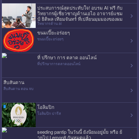
ประสบการณ์สุดประทับใจ! อบรม AI ฟรี กับ
วิทยากรผู้เชี่ยวชาญด้านเอไอ อาจารย์แชม
ป์ ธิติพล เทียมจันทร์ ที่เปลี่ยนมุมมองของผม
วิทยากรด้าน ai
ไปเลย
ขนมเปี๊ยะอร่อยๆ
ขนมเปี๊ยะอร่อยๆ
ที่ ปรึกษา การ ตลาด ออนไลน์
ที่ปรึกษาการตลาดออนไลน์
สืบสันดาน
สืบสันดาน ตอน จบ
โอลิมปิก
โอลิมปิก ปารีส
seeding pantip ในวันนี้ ยังนิยมอยู่มั้ย หรือ ย้
ายไป Lemon8 กันหมดแล้ว