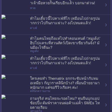
าเจ้ามือหวยกินเรียบอีกแล้ว บอกมาด่วน!
หวย
ทำไมเดี๋ยวนี้ไปคาเฟ่ทีไร เหมือนไปถ่ายรูปม
ากกว่าไปกินกาแฟวะ? งงไปหมดแล้ว!
คาเฟ่
ทำไมคนไทยถึงแห่ไปทำคอนเทนต์ \'หมูเด้ง\'
ฮิปโปแคระที่สวนสัตว์เปิดเขาเขียวกันจัง? มั
นมีอะไรดีนะ?
หมูเด้ง
ทำไมเดี๋ยวนี้ไปคาเฟ่ทีไร เหมือนไปถ่ายรูปม
ากกว่าไปกินกาแฟวะ? งงไปหมดแล้ว!
คาเฟ่
ใครเคยทำ Thematrix ยกกระชับหน้ากับหม
อเหมี่ยว กัญวราคลินิกบ้าง? เพื่อนป้ายยามา
หนักมาก แต่ขอรีวิวเรียลๆ ค่ะ!
คลินิกความงาม
ถามจริง! คนไทยจะรอดไหม? ทุนจีนบุกแอป
ช้อปปิ้ง ดัมพ์ราคาจนพ่อค้าแม่ค้า SMEs ไท
ยตายเรียบ
เศรษฐกิจ