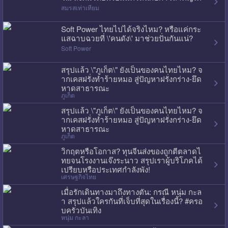
สมรสเท่าเทียม
Soft Power ไทยไปได้จริงไหม? หรือแค่กระ
แสฉาบฉวยที่ \'คนดัง\' มาช่วยปั่นกันแน่?
Soft Power
สรุปแล้ว \"ภูเก็ต\" ยังเป็นของคนไทยไหม? จ
ากเคสฝรั่งทำร้ายหมอ สู่ปัญหาฝรั่งกร่าง-ยึด
หาดสาธารณะ
ภูเก็ต
สรุปแล้ว \"ภูเก็ต\" ยังเป็นของคนไทยไหม? จ
ากเคสฝรั่งทำร้ายหมอ สู่ปัญหาฝรั่งกร่าง-ยึด
หาดสาธารณะ
ภูเก็ต
วิกฤตหรือโอกาส? ทุนจีนส่งของถูกตีตลาดไ
ทยจนโรงงานเจ๊งระนาว สรุปเราผู้บริโภคได้
เปรียบหรือประเทศกำลังพัง!
เศรษฐกิจไทย
เมื่อรักเดินทางมาถึงทางตัน: กรณี หนุ่ม กะล
า สรุปแล้วใครกันที่เจ็บที่สุดในเรื่องนี้? #ครอ
บครัวบันเทิง
หนุ่ม กะลา