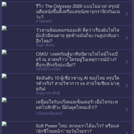
รีวิว The Odyssey 2026 แบบไม่อวย! สรุปมั
นคือหนังขึ้นหิ้งหรือแค่หนังขายกราฟิกกันแน่
ว่ะ?
ภาพยนตร์
วัวหายล้อมคอกของแท้! คิดว่าเรื่องผับไฟไห
ม้แล้วมีคนตาย สุดท้ายมันก็จะวนลูปกลับมา
อีกไหม?
ปัญหาสังคม
OMG! วงทศกัณฐ์นาทีหนีตายไฟไหม้โรงเบี
ยร์ ณ ลาดพร้าว! ใครอยู่ในเหตุการณ์บ้าง?
คือระทึกจริงปะเนี่ย!?
ไฟไหม้โรงเบียร์
จัดอันดับ 10 ผู้เชี่ยวชาญ AI ของไทย สรุปใค
รตัวจริง? สายวิชาการ vs สายโซเชียล มาคุ
ยกัน!
ปัญญาประดิษฐ์
เหนื่อยใจกับแก๊งคอลเซ็นเตอร์! เมื่อไหร่จะห
มดไปสักทีวะ นี่มันยุคไหนแล้ว!?
แก๊งคอลเซ็นเตอร์
Soft Power ไทย: ตกลงเราได้อะไร? หรือแค่
\'ผักชีโรยหน้า\' รอวันโรยรา?