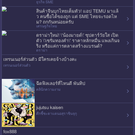
ธุรกิจ SME
สินค้าจีนบุกไทยเต็มตัว! แอป TEMU มาแล้
ว คนซื้อได้ของถูก แต่ SME ไทยจะรอดไห
ม? ถกกันหน่อยครับ
เศรษฐกิจไทย
ดราม่าใหม่! \'น้องมายด์\' ซุปตาร์วัยใส เปิด
ตัว \'เซรั่มทองคำ\' ราคาหลักหมื่น แพงเกินจ
ริง หรือแค่การตลาดสร้างแบรนด์?
ดราม่า
เทรนเนอร์ส่วนตัว มีใครเคยจ้างบ้างคะ
เทรนเนอร์ส่วนตัว
ฉีดฟิลเลอร์ที่ไหนดี พันทิป
คลินิกความงาม
jujutsu kaisen
ศึกชี้ชะตาแดนอสุราชินจุกุ
fox888