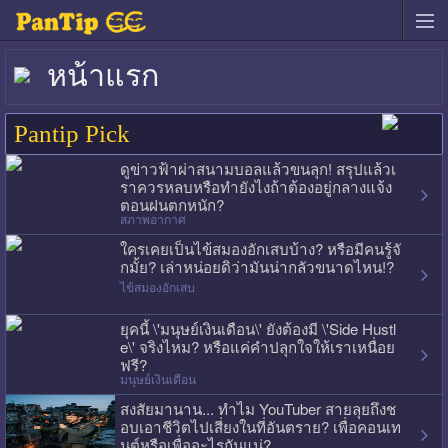
หน้าแรก
Pantip Pick
ดูข่าวฟ้าผ่าสนามบอลแล้วขนลุก! สรุปแล้วเ
ราควรหลบหรือทำยังไงถ้าต้องอยู่กลางแจ้ง
ตอนฝนตกหนัก?
สภาพอากาศ
ใครเคยเป็นไข้สมองอักเสบบ้าง? หรือมีคนรู้จั
กมั้ย? เล่าหน่อยดิว่ามันน่ากลัวขนาดไหน!?
ไข้สมองอักเสบ
ยุคนี้ \'มนุษย์เงินเดือน\' ยังต้องมี \'Side Hustl
e\' จริงไหม? หรือแค่คำปลุกใจให้เราเหนื่อย
ฟรี?
มนุษย์เงินเดือน
สงสัยมานาน... ทำไม YouTuber สายลุยถึงช
อบเอาชีวิตไปเสี่ยงในที่อันตราย? เพื่อคอนเท
นต์หรือเพื่ออะไรกันแน่?