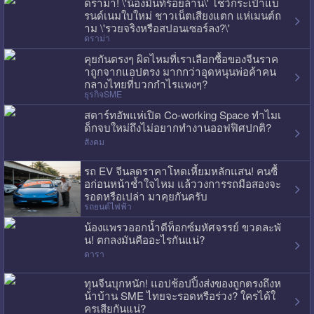
ดราม่า! \'น้องมิ้นท์ร้อยล้าน\' โชว์กระเป๋าแบ
รนด์เนมใบใหม่ ชาวเน็ตเสียงแตก แห่เมนต์ถ
าม \'รวยจริงหรือสปอนเซอร์ลง?\'
ดราม่า
คุยกันตรงๆ ผิดไหมที่เราเลือกซื้อของจีนราค
าถูกจากแอปตรง มากกว่าอุดหนุนพ่อค้าคน
กลางไทยที่บวกกำไรแพงๆ?
ธุรกิจSME
สตาร์ทอัพแห่เปิด Co-working Space ทำไมเ
ด็กจบใหม่ถึงไม่อยากทำงานออฟฟิศปกติ?
สังคม
รถ EV จีนลดราคาโหดเหี้ยมหลักแสน! คนซื้
อก่อนหน้าช้ำใจไหม แล้ววงการรถมือสองจะ
รอดหรือเปล่า มาคุยกันครับ
รถยนต์ไฟฟ้า
น้องแพรวออกน้ำดีท็อกซ์มหัศจรรย์ ขวดละพั
น! ตกลงมันคืออะไรกันแน่?
ดารา
ทุนจีนบุกหนัก! แอปช้อปปิ้งส่งของถูกตรงถึงห
น้าบ้าน SME ไทยจะรอดหรือร่วง? ใครได้ใ
ครเสียกันแน่?