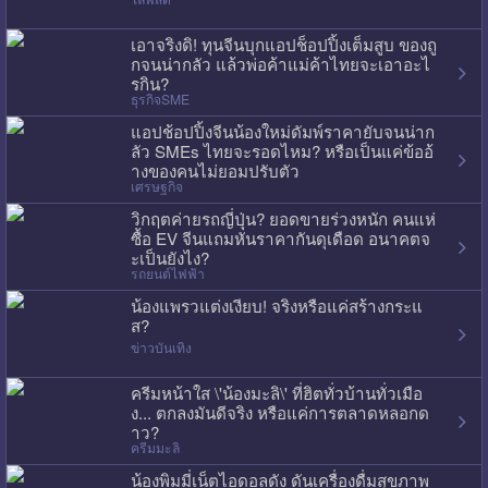
เอาจริงดิ! ทุนจีนบุกแอปช็อปปิ้งเต็มสูบ ของถู
กจนน่ากลัว แล้วพ่อค้าแม่ค้าไทยจะเอาอะไ
รกิน?
ธุรกิจSME
แอปช้อปปิ้งจีนน้องใหม่ดัมพ์ราคายับจนน่าก
ลัว SMEs ไทยจะรอดไหม? หรือเป็นแค่ข้ออ้
างของคนไม่ยอมปรับตัว
เศรษฐกิจ
วิกฤตค่ายรถญี่ปุ่น? ยอดขายร่วงหนัก คนแห่
ซื้อ EV จีนแถมหั่นราคากันดุเดือด อนาคตจ
ะเป็นยังไง?
รถยนต์ไฟฟ้า
น้องแพรวแต่งเงียบ! จริงหรือแค่สร้างกระแ
ส?
ข่าวบันเทิง
ครีมหน้าใส \'น้องมะลิ\' ที่ฮิตทั่วบ้านทั่วเมือ
ง... ตกลงมันดีจริง หรือแค่การตลาดหลอกด
าว?
ครีมมะลิ
น้องพิมมี่เน็ตไอดอลดัง ดันเครื่องดื่มสุขภาพ