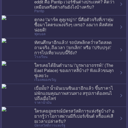
eddit คือ Pantip เวอร์ชั่นต่างประเทศ? คิดว่า
เหมือนหรือต่างกันยังไงบ้างครับ?
Pantip
ตกลง \'มาร์ค คูคูเรญ่า\' นี่คือตัวจริงที่เราทุ่ม
ซื้อมาโคตรแพงจริงๆ เหรอ? งงมาก ดิสคัสห
น่อยดิ!
ฟุตบอล
ทัศนศึกษาอีกแล้ว! รถบัสพลิกคว่ำหวิดสลด
ถามจริง..ถึงเวลา \'ยกเลิก\' หรือ \'ปรับปรุง\'
การไปเที่ยวแบบนี้รึยัง?
โรงเรียน
ใครเคยได้ยินตำนาน \'บูรพาอาถรรพ์\' (The
East Palace) ของเกาหลีบ้าง? ฟังแล้วขนลุก
ซู่เลยว่ะ
เรื่องสยองขวัญ
เบื่อมั้ย? น้ำมันเบนซินเอาอีกแล้ว ขึ้นราคาไ
ม่พักแถมคุณภาพสวนทาง สรุปเราต้องทนไ
ปถึงเมื่อไหร่
ราคาน้ำมัน
ใครเคยอุทธรณ์บัตรสวัสดิการแห่งรัฐบ้าง? อ
ยากรู้ว่าโอกาสผ่านมีกี่เปอร์เซ็นต์ หรือแค่เสี
ยเวลาเปล่าครับ?
บัตรสวัสดิการแห่งรัฐ