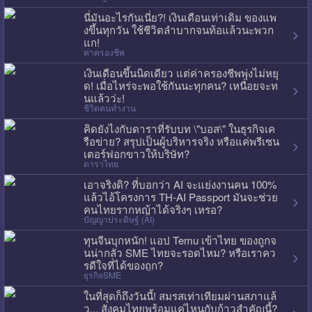
นี่มันอะไรกันเนี่ย?! เงินเดือนเท่าเดิม ของแพ
งขึ้นทุกวัน ใช้ชีวิตลำบากจนท้อแล้วนะพวก
แก!
ค่าครองชีพ
เงินเดือนขึ้นนิดเดียว แต่ค่าครองชีพพุ่งไม่หยุ
ด! เมื่อไหร่จะพอใช้กันนะทุกคน? เหนื่อยจะท
นแล้วว่ะ!
ชีวิตคนทำงาน
คิดยังไงกับดาราที่รับบท \"บอส\" ในธุรกิจเค
รือข่าย? สรุปเป็นผู้บริหารจริง หรือแค่พรีเซน
เตอร์ฟอกขาวให้บริษัท?
ดาราไทย
เอาจริงดิ? ที่บอกว่า AI จะแย่งงานคน 100%
แล้วไอ้โครงการ TH-AI Passport มันจะช่วย
คนไทยรากหญ้าได้จริงๆ เหรอ?
ปัญญาประดิษฐ์ (AI)
ทุนจีนบุกหนัก! แอป Temu เข้าไทย ของถูกจ
นน่ากลัว SME ไทยจะรอดไหม? หรือเราคว
รดีใจที่ได้ของถูก?
ธุรกิจSME
ในที่สุดก็ถึงวันนี้! สมรสเท่าเทียมผ่านสภาแล้
ว... สังคมไทยพร้อมแค่ไหนกับก้าวสำคัญนี้?