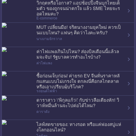
วิกฤตหรือโอกาส? แอปช้อปปิ้งจีนบุกไทยเต็
มตัว ของถูกจนน่าตกใจ แล้ว SME ไทยจะร
อดไหมคะ?
E-commerce
MUT เปลี่ยนมือ! จริตนางงามยุคใหม่ ควรเป็
นแบบไหน? แฟนๆ คิดว่าไงคะ/ครับ?
นางงามจักรวาล
ค่าไฟแพงเกินไปไหม? ส่องบิลเดือนนี้แล้วล
มจะจับ! รัฐบาลควรทำอะไรบ้าง?
ค่าไฟแพง
ซื้อก่อนเจ็บก่อน! ค่ายรถ EV จีนหั่นราคาหลั
กแสนแบบไม่เกรงใจ ตกลงนี่คือกลไกตลาด
หรือเอาเปรียบผู้บริโภค?
รถยนต์ไฟฟ้า
ดาราสาว \'พิกุลแก้ว\' กับข่าวลือเตียงหัก! วิ
วาห์หมื่นล้านจะไปต่อได้ไหม?
ดาราดัง
ไลฟ์สดขายของ: ทางรอด หรือแค่ฟองสบู่แห่
งโลกออนไลน์?
ไลฟ์สด