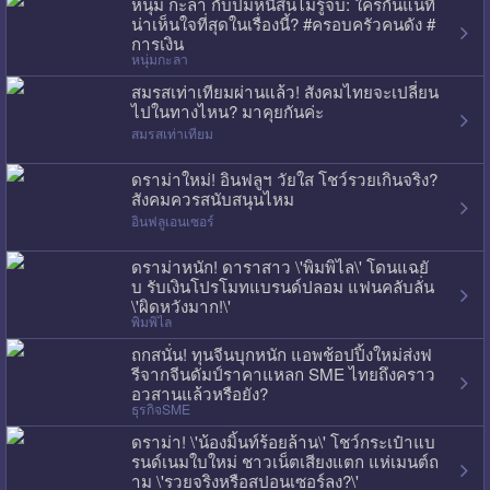
หนุ่ม กะลา กับปมหนี้สินไม่รู้จบ: ใครกันแน่ที่
น่าเห็นใจที่สุดในเรื่องนี้? #ครอบครัวคนดัง #
การเงิน
หนุ่มกะลา
สมรสเท่าเทียมผ่านแล้ว! สังคมไทยจะเปลี่ยน
ไปในทางไหน? มาคุยกันค่ะ
สมรสเท่าเทียม
ดราม่าใหม่! อินฟลูฯ วัยใส โชว์รวยเกินจริง?
สังคมควรสนับสนุนไหม
อินฟลูเอนเซอร์
ดราม่าหนัก! ดาราสาว \'พิมพิไล\' โดนแฉยั
บ รับเงินโปรโมทแบรนด์ปลอม แฟนคลับลั่น
\'ผิดหวังมาก!\'
พิมพิไล
ถกสนั่น! ทุนจีนบุกหนัก แอพช้อปปิ้งใหม่ส่งฟ
รีจากจีนดัมป์ราคาแหลก SME ไทยถึงคราว
อวสานแล้วหรือยัง?
ธุรกิจSME
ดราม่า! \'น้องมิ้นท์ร้อยล้าน\' โชว์กระเป๋าแบ
รนด์เนมใบใหม่ ชาวเน็ตเสียงแตก แห่เมนต์ถ
าม \'รวยจริงหรือสปอนเซอร์ลง?\'