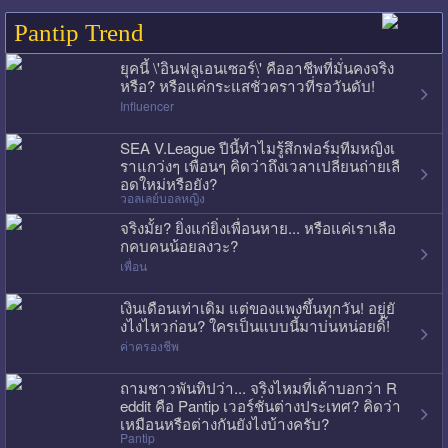
Pantip Trend
ยุคนี้ \'อินฟลูเอนเซอร์\' คืออาชีพที่มั่นคงจริง
หรือ? หรือแค่กระแสชั่วคราวที่รอวันดับ!
Influencer
SEA V.League ปีนี้ทำไมรู้สึกฟอร์มทีมหญิงเ
ราแกว่งๆ เพื่อนๆ คิดว่าถึงเวลาเปลี่ยนถ่ายเลื
อดใหม่หรือยัง?
วอลเลย์บอลหญิง
จริงมั้ย? ยิ่งแก่ยิ่งเพื่อนหาย... หรือแค่เราเลือ
กคบคนน้อยลงวะ?
เพื่อน
เงินเดือนเท่าเดิม แต่ของแพงขึ้นทุกวัน! อยู่ยั
งไงไหวก่อน? ใครเป็นแบบนี้มาบ่นหน่อยดิ๊!
ค่าครองชีพ
ถามชาวพันทิปว่า... จริงไหมที่เค้าบอกว่า R
eddit คือ Pantip เวอร์ชั่นต่างประเทศ? คิดว่า
เหมือนหรือต่างกันยังไงบ้างครับ?
Pantip