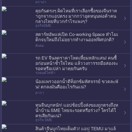
ดราม่า
คุยกันตรงๆ ผิดไหมที่เราเลือกซื้อของจีนราค
าถูกจากแอปตรง มากกว่าอุดหนุนพ่อค้าคน
กลางไทยที่บวกกำไรแพงๆ?
ธุรกิจSME
สตาร์ทอัพแห่เปิด Co-working Space ทำไมเ
ด็กจบใหม่ถึงไม่อยากทำงานออฟฟิศปกติ?
สังคม
รถ EV จีนลดราคาโหดเหี้ยมหลักแสน! คนซื้
อก่อนหน้าช้ำใจไหม แล้ววงการรถมือสองจะ
รอดหรือเปล่า มาคุยกันครับ
รถยนต์ไฟฟ้า
น้องแพรวออกน้ำดีท็อกซ์มหัศจรรย์ ขวดละพั
น! ตกลงมันคืออะไรกันแน่?
ดารา
ทุนจีนบุกหนัก! แอปช้อปปิ้งส่งของถูกตรงถึงห
น้าบ้าน SME ไทยจะรอดหรือร่วง? ใครได้ใ
ครเสียกันแน่?
ธุรกิจ SME
สินค้าจีนบุกไทยเต็มตัว! แอป TEMU มาแล้