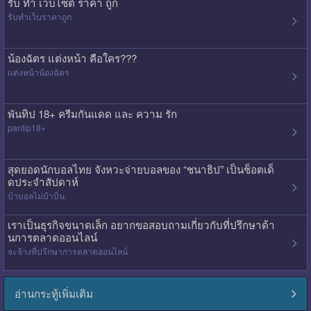
รับ ทํา เว็บไซต์ ราคา ถูก
รับทําเว็บราคาถูก
น้องฉัตร แต่งหน้า คือใคร???
แต่งหน้าน้องฉัตร
พันทิป 18+ ครีมกันแดด และ ความ รัก
pantip18+
สุดยอดนักบอลไทย จังหวะจ่ายบอลของ “ชนาธิป” เป็นช็อตเด็
ดประจำสัปดาห์
บ้าบอลไม่บ้าบิ่น
เราเป็นธุรกิจขนาดเล็ก อยากขอสอบถามเกี่ยวกับที่ปรึกษาด้า
นการตลาดออนไลน์
จะจ้างที่ปรึกษาการตลาดออนไลน์
อ่านกระทู้เพิ่มเติม