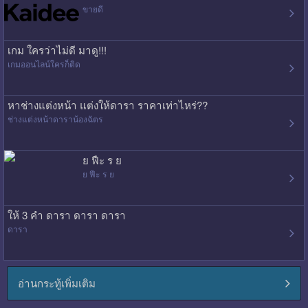
ขายดี
เกม ใครว่าไม่ดี มาดู!!!
เกมออนไลน์ใครก็ติด
หาช่างแต่งหน้า แต่งให้ดารา ราคาเท่าไหร่??
ช่างแต่งหน้าดาราน้องฉัตร
ย ฟืะ ร ย
ย ฟืะ ร ย
ให้ 3 คำ ดารา ดารา ดารา
ดารา
อ่านกระทู้เพิ่มเติม