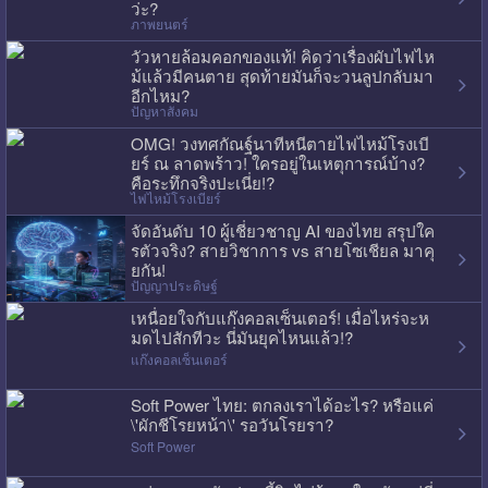
ว่ะ?
ภาพยนตร์
วัวหายล้อมคอกของแท้! คิดว่าเรื่องผับไฟไห
ม้แล้วมีคนตาย สุดท้ายมันก็จะวนลูปกลับมา
อีกไหม?
ปัญหาสังคม
OMG! วงทศกัณฐ์นาทีหนีตายไฟไหม้โรงเบี
ยร์ ณ ลาดพร้าว! ใครอยู่ในเหตุการณ์บ้าง?
คือระทึกจริงปะเนี่ย!?
ไฟไหม้โรงเบียร์
จัดอันดับ 10 ผู้เชี่ยวชาญ AI ของไทย สรุปใค
รตัวจริง? สายวิชาการ vs สายโซเชียล มาคุ
ยกัน!
ปัญญาประดิษฐ์
เหนื่อยใจกับแก๊งคอลเซ็นเตอร์! เมื่อไหร่จะห
มดไปสักทีวะ นี่มันยุคไหนแล้ว!?
แก๊งคอลเซ็นเตอร์
Soft Power ไทย: ตกลงเราได้อะไร? หรือแค่
\'ผักชีโรยหน้า\' รอวันโรยรา?
Soft Power