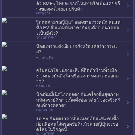
ลัว SMEs ไทยจะรอดไหม? หรือเป็นแค่ข้ออ้
างของคนไม่ยอมปรับตัว
เศรษฐกิจ
วิกฤตค่ายรถญี่ปุ่น? ยอดขายร่วงหนัก คนแห่
ซื้อ EV จีนแถมหั่นราคากันดุเดือด อนาคตจ
ะเป็นยังไง?
รถยนต์ไฟฟ้า
น้องแพรวแต่งเงียบ! จริงหรือแค่สร้างกระแ
ส?
ข่าวบันเทิง
ครีมหน้าใส \'น้องมะลิ\' ที่ฮิตทั่วบ้านทั่วเมือ
ง... ตกลงมันดีจริง หรือแค่การตลาดหลอกด
าว?
ครีมมะลิ
น้องพิมมี่เน็ตไอดอลดัง ดันเครื่องดื่มสุขภาพ
มหัศจรรย์? ชาวเน็ตตั้งข้อสงสัย \'ของจริงหรื
อแค่การตลาด\'!
เน็ตไอดอล
รถ EV จีนลดราคาหั่นแหลกเป็นแสน คนซื้อ
ก่อนคือคนโง่หรอครับ? แล้วค่ายญี่ปุ่นจะรอ
ดไหมในวิกฤตนี้
รถยนต์ไฟฟ้า