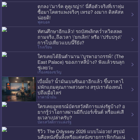
ตกลง \'มาร์ค คูคูเรญ่า\' นี่คือตัวจริงที่เราทุ่ม
ซื้อมาโคตรแพงจริงๆ เหรอ? งงมาก ดิสคัสห
น่อยดิ!
ฟุตบอล
ทัศนศึกษาอีกแล้ว! รถบัสพลิกคว่ำหวิดสลด
ถามจริง..ถึงเวลา \'ยกเลิก\' หรือ \'ปรับปรุง\'
การไปเที่ยวแบบนี้รึยัง?
โรงเรียน
ใครเคยได้ยินตำนาน \'บูรพาอาถรรพ์\' (The
East Palace) ของเกาหลีบ้าง? ฟังแล้วขนลุก
ซู่เลยว่ะ
เรื่องสยองขวัญ
เบื่อมั้ย? น้ำมันเบนซินเอาอีกแล้ว ขึ้นราคาไ
ม่พักแถมคุณภาพสวนทาง สรุปเราต้องทนไ
ปถึงเมื่อไหร่
ราคาน้ำมัน
ใครเคยอุทธรณ์บัตรสวัสดิการแห่งรัฐบ้าง? อ
ยากรู้ว่าโอกาสผ่านมีกี่เปอร์เซ็นต์ หรือแค่เสี
ยเวลาเปล่าครับ?
บัตรสวัสดิการแห่งรัฐ
รีวิว The Odyssey 2026 แบบไม่อวย! สรุปมั
นคือหนังขึ้นหิ้งหรือแค่หนังขายกราฟิกกันแน่