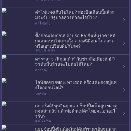
ค่าไฟแพงเกินไปไหม? ส่องบิลเดือนนี้แล้วล
มจะจับ! รัฐบาลควรทำอะไรบ้าง?
ค่าไฟแพง
ซื้อก่อนเจ็บก่อน! ค่ายรถ EV จีนหั่นราคาหลั
กแสนแบบไม่เกรงใจ ตกลงนี่คือกลไกตลาด
หรือเอาเปรียบผู้บริโภค?
รถยนต์ไฟฟ้า
ดาราสาว \'พิกุลแก้ว\' กับข่าวลือเตียงหัก! วิ
วาห์หมื่นล้านจะไปต่อได้ไหม?
ดาราดัง
ไลฟ์สดขายของ: ทางรอด หรือแค่ฟองสบู่แห่
งโลกออนไลน์?
ไลฟ์สด
เอาจริงดิ! ทุนจีนบุกแอปช็อปปิ้งเต็มสูบ ของถู
กจนน่ากลัว แล้วพ่อค้าแม่ค้าไทยจะเอาอะไ
รกิน?
ธุรกิจSME
แอปช้อปปิ้งจีนน้องใหม่ดัมพ์ราคายับจนน่าก