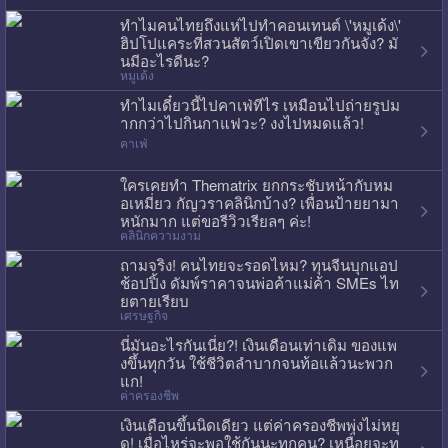
ทำไมคนไทยถึงแห่ไปทำคอนเทนต์ \'หมูเด้ง\'
ฮิปโปแคระที่สวนสัตว์เปิดเขาเขียวกันจัง? มั
นมีอะไรดีนะ?
หมูเด้ง
ทำไมเดี๋ยวนี้ไปคาเฟ่ทีไร เหมือนไปถ่ายรูปม
ากกว่าไปกินกาแฟวะ? งงไปหมดแล้ว!
คาเฟ่
ใครเคยทำ Thematrix ยกกระชับหน้ากับหม
อเหมี่ยว กัญวราคลินิกบ้าง? เพื่อนป้ายยามา
หนักมาก แต่ขอรีวิวเรียลๆ ค่ะ!
คลินิกความงาม
ถามจริง! คนไทยจะรอดไหม? ทุนจีนบุกแอป
ช้อปปิ้ง ดัมพ์ราคาจนพ่อค้าแม่ค้า SMEs ไท
ยตายเรียบ
เศรษฐกิจ
นี่มันอะไรกันเนี่ย?! เงินเดือนเท่าเดิม ของแพ
งขึ้นทุกวัน ใช้ชีวิตลำบากจนท้อแล้วนะพวก
แก!
ค่าครองชีพ
เงินเดือนขึ้นนิดเดียว แต่ค่าครองชีพพุ่งไม่หยุ
ด! เมื่อไหร่จะพอใช้กันนะทุกคน? เหนื่อยจะท