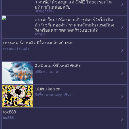
ว คนซื้อได้ของถูก แต่ SME ไทยจะรอดไห
ม? ถกกันหน่อยครับ
เศรษฐกิจไทย
ดราม่าใหม่! \'น้องมายด์\' ซุปตาร์วัยใส เปิด
ตัว \'เซรั่มทองคำ\' ราคาหลักหมื่น แพงเกินจ
ริง หรือแค่การตลาดสร้างแบรนด์?
ดราม่า
เทรนเนอร์ส่วนตัว มีใครเคยจ้างบ้างคะ
เทรนเนอร์ส่วนตัว
ฉีดฟิลเลอร์ที่ไหนดี พันทิป
คลินิกความงาม
jujutsu kaisen
ศึกชี้ชะตาแดนอสุราชินจุกุ
fox888
fox888