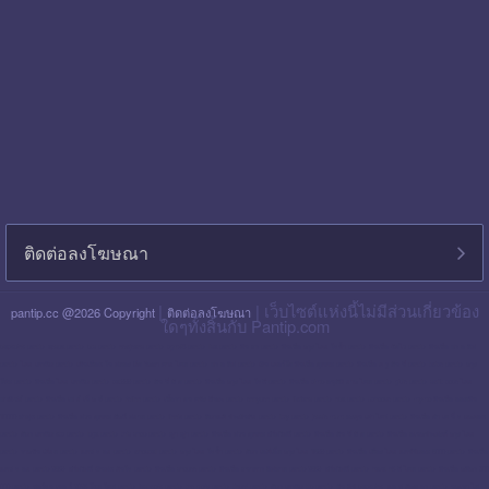
ติดต่อลงโฆษณา
|
| เว็บไซต์แห่งนี้ไม่มีส่วนเกี่ยวข้อง
pantip.cc @2026 Copyright
ติดต่อลงโฆษณา
ใดๆทั้งสิ้นกับ Pantip.com
blackpink pantip
aespa pantip
bts pantip
newjeans pantip
cgm48 pantip
lisa pantip
สิน ธร pantip
สินเชื่อ กรุง ไทย ใจป้ำ pantip
สินเชื่อ ฉับไว pantip
สินเชื่อ พร อ มิส
pantip
ไทย เครดิต pantip
เส้นเลือด ใน สมอง ตีบ รักษา หาย ไหม pantip
พร อ มิส pantip
เงิน เทอร์โบ สินเชื่อ บุคคล pantip
สินเชื่อ ท รู มัน นี่ pantip
twice pantip
กรุง
โซล pantip
สินเชื่อ ไทย เครดิต pantip
cat999 pantip
มัน นี่ ฮั บ pantip
สินเชื่อ กรุง ไทย ใจดี pantip
สินเชื่อ cimb อนุมัติ ยาก ไหม pantip
gidle pantip
swift code ไทย
พาณิชย์ pantip
สินเชื่อ เพ ย์ เน็ ก ซ์ pantip
refinn pantip
เชื้อรา บน หนัง ศีรษะ pantip
enhypen pantip
fiwfans pantip
nba pantip
uchoose pantip
mymo สินเชื่อ ออมสิน
10000 ล่าสุด pantip
สินเชื่อ ส่วน บุคคล ศักดิ์ สยาม pantip
finnix pantip
มิตรแท้ ประกันภัย pantip
itzy pantip
jessie mum ลงทุน เท่า ไหร่ pantip
สินเชื่อ บํา เห น็ จ ตกทอด
pantip
บัตร เครดิต ktc pantip
lpga pantip
this shop pantip
ญา ญ่า pantip
สินเชื่อ ส่วน บุคคล ศรีสวัสดิ์ pantip
สินเชื่อ มัน นี่ ฮั บ pantip
สินเชื่อ อเนกประสงค์ กรุง ไทย
pantip
รากฟัน เทียม pantip
แคช จ อย pantip
whoscall pantip
กรุง ไทย ใจป้ำ pantip
บัตร เอทีเอ็ม กรุง ไทย 1599 pantip
สินเชื่อ เมือง ไทย แคปปิตอล 5000 pantip
สินเชื่อ
แคช จ อย pantip 2569
ศรีสวัสดิ์ เงินสด ทันใจ pantip
สินเชื่อ shopee pantip
สินเชื่อ ธนาคาร อิสลาม pantip 2569
ศรีสวัสดิ์ pantip
haval h6 ดี ไหม pantip
สินเชื่อ กสิกร 300
000 pantip
ฟอร์จูน เนอ ร์ 2026 โฉม ใหม่ pantip
fastwork pantip
the glory pantip
tinder pantip
บัตร เครดิต ttb pantip
พัน ทิป blackpink
แอ ฟ ทักษ อร pantip
นกเขา ไม่