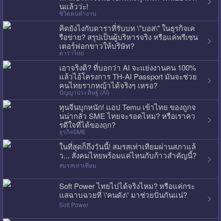
นแล้วว่ะ!
ชีวิตคนทำงาน
คิดยังไงกับดาราที่รับบท \"บอส\" ในธุรกิจเค
รือข่าย? สรุปเป็นผู้บริหารจริง หรือแค่พรีเซน
เตอร์ฟอกขาวให้บริษัท?
ดาราไทย
เอาจริงดิ? ที่บอกว่า AI จะแย่งงานคน 100%
แล้วไอ้โครงการ TH-AI Passport มันจะช่วย
คนไทยรากหญ้าได้จริงๆ เหรอ?
ปัญญาประดิษฐ์ (AI)
ทุนจีนบุกหนัก! แอป Temu เข้าไทย ของถูกจ
นน่ากลัว SME ไทยจะรอดไหม? หรือเราคว
รดีใจที่ได้ของถูก?
ธุรกิจSME
ในที่สุดก็ถึงวันนี้! สมรสเท่าเทียมผ่านสภาแล้
ว... สังคมไทยพร้อมแค่ไหนกับก้าวสำคัญนี้?
สมรสเท่าเทียม
Soft Power ไทยไปได้จริงไหม? หรือแค่กระ
แสฉาบฉวยที่ \'คนดัง\' มาช่วยปั่นกันแน่?
Soft Power