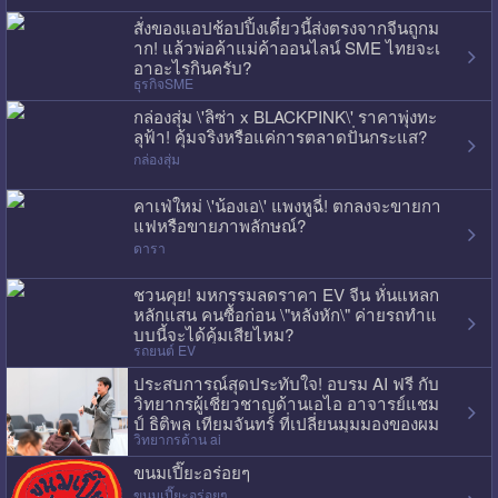
สั่งของแอปช้อปปิ้งเดี๋ยวนี้ส่งตรงจากจีนถูกม
าก! แล้วพ่อค้าแม่ค้าออนไลน์ SME ไทยจะเ
อาอะไรกินครับ?
ธุรกิจSME
กล่องสุ่ม \'ลิซ่า x BLACKPINK\' ราคาพุ่งทะ
ลุฟ้า! คุ้มจริงหรือแค่การตลาดปั่นกระแส?
กล่องสุ่ม
คาเฟ่ใหม่ \'น้องเอ\' แพงหูฉี่! ตกลงจะขายกา
แฟหรือขายภาพลักษณ์?
ดารา
ชวนคุย! มหกรรมลดราคา EV จีน หั่นแหลก
หลักแสน คนซื้อก่อน \"หลังหัก\" ค่ายรถทำแ
บบนี้จะได้คุ้มเสียไหม?
รถยนต์ EV
ประสบการณ์สุดประทับใจ! อบรม AI ฟรี กับ
วิทยากรผู้เชี่ยวชาญด้านเอไอ อาจารย์แชม
ป์ ธิติพล เทียมจันทร์ ที่เปลี่ยนมุมมองของผม
วิทยากรด้าน ai
ไปเลย
ขนมเปี๊ยะอร่อยๆ
ขนมเปี๊ยะอร่อยๆ