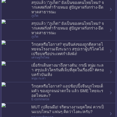
สรุปแล้ว \"ภูเก็ต\" ยังเป็นของคนไทยไหม? จ
ากเคสฝรั่งทำร้ายหมอ สู่ปัญหาฝรั่งกร่าง-ยึด
หาดสาธารณะ
ภูเก็ต
สรุปแล้ว \"ภูเก็ต\" ยังเป็นของคนไทยไหม? จ
ากเคสฝรั่งทำร้ายหมอ สู่ปัญหาฝรั่งกร่าง-ยึด
หาดสาธารณะ
ภูเก็ต
วิกฤตหรือโอกาส? ทุนจีนส่งของถูกตีตลาดไ
ทยจนโรงงานเจ๊งระนาว สรุปเราผู้บริโภคได้
เปรียบหรือประเทศกำลังพัง!
เศรษฐกิจไทย
เมื่อรักเดินทางมาถึงทางตัน: กรณี หนุ่ม กะล
า สรุปแล้วใครกันที่เจ็บที่สุดในเรื่องนี้? #ครอ
บครัวบันเทิง
หนุ่ม กะลา
วิกฤตหรือโอกาส? แอปช้อปปิ้งจีนบุกไทยเต็
มตัว ของถูกจนน่าตกใจ แล้ว SME ไทยจะร
อดไหมคะ?
E-commerce
MUT เปลี่ยนมือ! จริตนางงามยุคใหม่ ควรเป็
นแบบไหน? แฟนๆ คิดว่าไงคะ/ครับ?
นางงามจักรวาล