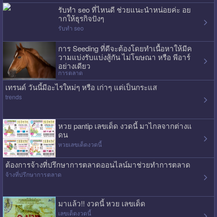
รับทำ seo ที่ไหนดี ช่วยแนะนำหน่อยค่ะ อย
ากให้ธุรกิจปังๆ
รับทำ seo
การ Seeding ที่ดีจะต้องโดยทำเนื้อหาให้มีค
วามแบ่งรับแบ่งสู้กัน ไม่โฆษณา หรือ พีอาร์
อย่างเดียว
การตลาด
เทรนด์ วันนี้มีอะไรใหม่ๆ หรือ เก่าๆ แต่เป็นกระแส
trends
หวย pantip เลขเด็ด งวดนี้ มาไกลจากต่างแ
ดน
หวยเลขเด็ดงวดนี้
ต้องการจ้างที่ปรึกษาการตลาดออนไลน์มาช่วยทำการตลาด
จ้างที่ปรึกษาการตลาด
มาแล้ว!! งวดนี้ หวย เลขเด็ด
เลขเด็ดงวดนี้