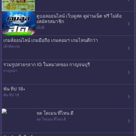
ดูบอลออนไลน์ เว็บดูสด ดูผ่านเน็ต ฟรี ไม่ต้อ
งสมัครสมาชิก
เด็กฝี
เกมส์ออนไลน์ เกมมือถือ เกมคอมฯ เกมไหนดีกว่า
เด็กติดเกม
รวมรูปสวยๆจาก IG ในหมวดของ กาญจนบุรี
กาญจนา
พัน ทิป 18+
พัน ทิป 18
จด โดเมน ที่ไหน ดี
จด โดเมน ที่ไหน ดี