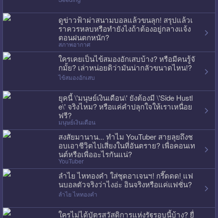
ดูข่าวฟ้าผ่าสนามบอลแล้วขนลุก! สรุปแล้วเ
ราควรหลบหรือทำยังไงถ้าต้องอยู่กลางแจ้ง
ตอนฝนตกหนัก?
สภาพอากาศ
ใครเคยเป็นไข้สมองอักเสบบ้าง? หรือมีคนรู้จั
กมั้ย? เล่าหน่อยดิว่ามันน่ากลัวขนาดไหน!?
ไข้สมองอักเสบ
ยุคนี้ \'มนุษย์เงินเดือน\' ยังต้องมี \'Side Hustl
e\' จริงไหม? หรือแค่คำปลุกใจให้เราเหนื่อย
ฟรี?
มนุษย์เงินเดือน
สงสัยมานาน... ทำไม YouTuber สายลุยถึงช
อบเอาชีวิตไปเสี่ยงในที่อันตราย? เพื่อคอนเท
นต์หรือเพื่ออะไรกันแน่?
YouTuber
ลำไย ไหทองคำ ใส่ชุดอาเจนฯ! กรี๊ดดด! แฟ
นบอลตัวจริงว่าไงอ่ะ อินจริงหรือแค่แฟชั่น?
ลำไย ไหทองคำ
ใครไม่ได้บัตรสวัสดิการแห่งรัฐรอบนี้บ้าง? ยื่