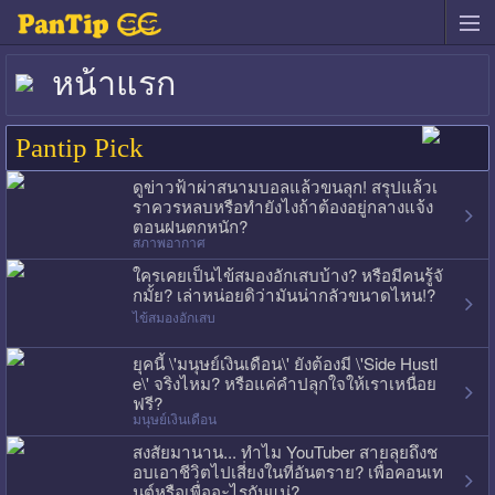
หน้าแรก
Pantip Pick
ดูข่าวฟ้าผ่าสนามบอลแล้วขนลุก! สรุปแล้วเ
ราควรหลบหรือทำยังไงถ้าต้องอยู่กลางแจ้ง
ตอนฝนตกหนัก?
สภาพอากาศ
ใครเคยเป็นไข้สมองอักเสบบ้าง? หรือมีคนรู้จั
กมั้ย? เล่าหน่อยดิว่ามันน่ากลัวขนาดไหน!?
ไข้สมองอักเสบ
ยุคนี้ \'มนุษย์เงินเดือน\' ยังต้องมี \'Side Hustl
e\' จริงไหม? หรือแค่คำปลุกใจให้เราเหนื่อย
ฟรี?
มนุษย์เงินเดือน
สงสัยมานาน... ทำไม YouTuber สายลุยถึงช
อบเอาชีวิตไปเสี่ยงในที่อันตราย? เพื่อคอนเท
นต์หรือเพื่ออะไรกันแน่?