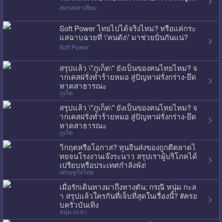
สมรสเท่าเทียม
Soft Power ไทยไปได้จริงไหม? หรือแค่กระ
แสฉาบฉวยที่ \'คนดัง\' มาช่วยปั่นกันแน่?
Soft Power
สรุปแล้ว \"ภูเก็ต\" ยังเป็นของคนไทยไหม? จ
ากเคสฝรั่งทำร้ายหมอ สู่ปัญหาฝรั่งกร่าง-ยึด
หาดสาธารณะ
ภูเก็ต
สรุปแล้ว \"ภูเก็ต\" ยังเป็นของคนไทยไหม? จ
ากเคสฝรั่งทำร้ายหมอ สู่ปัญหาฝรั่งกร่าง-ยึด
หาดสาธารณะ
ภูเก็ต
วิกฤตหรือโอกาส? ทุนจีนส่งของถูกตีตลาดไ
ทยจนโรงงานเจ๊งระนาว สรุปเราผู้บริโภคได้
เปรียบหรือประเทศกำลังพัง!
เศรษฐกิจไทย
เมื่อรักเดินทางมาถึงทางตัน: กรณี หนุ่ม กะล
า สรุปแล้วใครกันที่เจ็บที่สุดในเรื่องนี้? #ครอ
บครัวบันเทิง
หนุ่ม กะลา