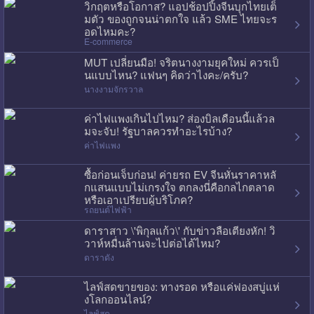
วิกฤตหรือโอกาส? แอปช้อปปิ้งจีนบุกไทยเต็
มตัว ของถูกจนน่าตกใจ แล้ว SME ไทยจะร
อดไหมคะ?
E-commerce
MUT เปลี่ยนมือ! จริตนางงามยุคใหม่ ควรเป็
นแบบไหน? แฟนๆ คิดว่าไงคะ/ครับ?
นางงามจักรวาล
ค่าไฟแพงเกินไปไหม? ส่องบิลเดือนนี้แล้วล
มจะจับ! รัฐบาลควรทำอะไรบ้าง?
ค่าไฟแพง
ซื้อก่อนเจ็บก่อน! ค่ายรถ EV จีนหั่นราคาหลั
กแสนแบบไม่เกรงใจ ตกลงนี่คือกลไกตลาด
หรือเอาเปรียบผู้บริโภค?
รถยนต์ไฟฟ้า
ดาราสาว \'พิกุลแก้ว\' กับข่าวลือเตียงหัก! วิ
วาห์หมื่นล้านจะไปต่อได้ไหม?
ดาราดัง
ไลฟ์สดขายของ: ทางรอด หรือแค่ฟองสบู่แห่
งโลกออนไลน์?
ไลฟ์สด