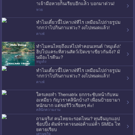
าเจ้ามือหวยกินเรียบอีกแล้ว บอกมาด่วน!
หวย
ทำไมเดี๋ยวนี้ไปคาเฟ่ทีไร เหมือนไปถ่ายรูปม
ากกว่าไปกินกาแฟวะ? งงไปหมดแล้ว!
คาเฟ่
ทำไมคนไทยถึงแห่ไปทำคอนเทนต์ \'หมูเด้ง\'
ฮิปโปแคระที่สวนสัตว์เปิดเขาเขียวกันจัง? มั
นมีอะไรดีนะ?
หมูเด้ง
ทำไมเดี๋ยวนี้ไปคาเฟ่ทีไร เหมือนไปถ่ายรูปม
ากกว่าไปกินกาแฟวะ? งงไปหมดแล้ว!
คาเฟ่
ใครเคยทำ Thematrix ยกกระชับหน้ากับหม
อเหมี่ยว กัญวราคลินิกบ้าง? เพื่อนป้ายยามา
หนักมาก แต่ขอรีวิวเรียลๆ ค่ะ!
คลินิกความงาม
ถามจริง! คนไทยจะรอดไหม? ทุนจีนบุกแอป
ช้อปปิ้ง ดัมพ์ราคาจนพ่อค้าแม่ค้า SMEs ไท
ยตายเรียบ
เศรษฐกิจ