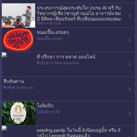
ประสบการณ์สุดประทับใจ! อบรม AI ฟรี กับ
วิทยากรผู้เชี่ยวชาญด้านเอไอ อาจารย์แชม
ป์ ธิติพล เทียมจันทร์ ที่เปลี่ยนมุมมองของผม
วิทยากรด้าน ai
ไปเลย
ขนมเปี๊ยะอร่อยๆ
ขนมเปี๊ยะอร่อยๆ
ที่ ปรึกษา การ ตลาด ออนไลน์
ที่ปรึกษาการตลาดออนไลน์
สืบสันดาน
สืบสันดาน ตอน จบ
โอลิมปิก
โอลิมปิก ปารีส
seeding pantip ในวันนี้ ยังนิยมอยู่มั้ย หรือ ย้
ายไป Lemon8 กันหมดแล้ว