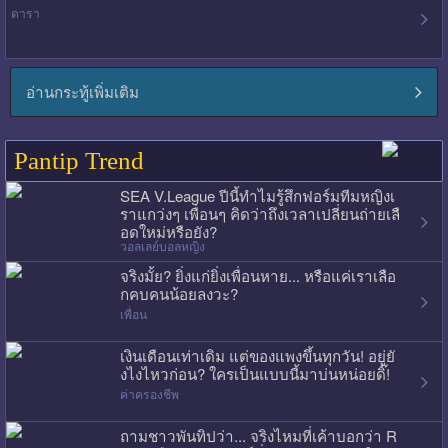
ดารา
อ่านกระทู้เพิ่มเติม
Pantip Trend
SEA V.League ปีนี้ทำไมรู้สึกฟอร์มทีมหญิงเ
ราแกว่งๆ เพื่อนๆ คิดว่าถึงเวลาเปลี่ยนถ่ายเลื
อดใหม่หรือยัง?
วอลเลย์บอลหญิง
จริงมั้ย? ยิ่งแก่ยิ่งเพื่อนหาย... หรือแค่เราเลือ
กคบคนน้อยลงวะ?
เพื่อน
เงินเดือนเท่าเดิม แต่ของแพงขึ้นทุกวัน! อยู่ยั
งไงไหวก่อน? ใครเป็นแบบนี้มาบ่นหน่อยดิ๊!
ค่าครองชีพ
ถามชาวพันทิปว่า... จริงไหมที่เค้าบอกว่า R