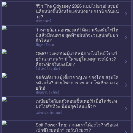
รีวิว The Odyssey 2026 แบบไม่อวย! สรุปมั
นคือหนังขึ้นหิ้งหรือแค่หนังขายกราฟิกกันแน่
ว่ะ?
ภาพยนตร์
วัวหายล้อมคอกของแท้! คิดว่าเรื่องผับไฟไห
ม้แล้วมีคนตาย สุดท้ายมันก็จะวนลูปกลับมา
อีกไหม?
ปัญหาสังคม
OMG! วงทศกัณฐ์นาทีหนีตายไฟไหม้โรงเบี
ยร์ ณ ลาดพร้าว! ใครอยู่ในเหตุการณ์บ้าง?
คือระทึกจริงปะเนี่ย!?
ไฟไหม้โรงเบียร์
จัดอันดับ 10 ผู้เชี่ยวชาญ AI ของไทย สรุปใค
รตัวจริง? สายวิชาการ vs สายโซเชียล มาคุ
ยกัน!
ปัญญาประดิษฐ์
เหนื่อยใจกับแก๊งคอลเซ็นเตอร์! เมื่อไหร่จะห
มดไปสักทีวะ นี่มันยุคไหนแล้ว!?
แก๊งคอลเซ็นเตอร์
Soft Power ไทย: ตกลงเราได้อะไร? หรือแค่
\'ผักชีโรยหน้า\' รอวันโรยรา?