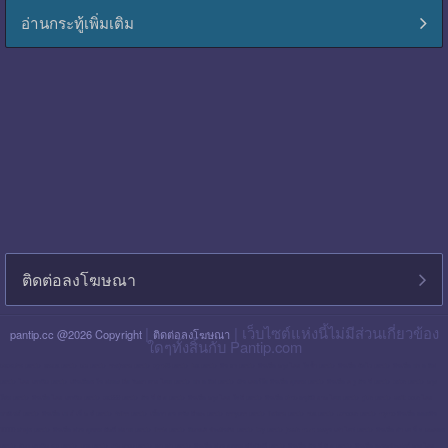
อ่านกระทู้เพิ่มเติม
ติดต่อลงโฆษณา
|
| เว็บไซต์แห่งนี้ไม่มีส่วนเกี่ยวข้อง
pantip.cc @2026 Copyright
ติดต่อลงโฆษณา
ใดๆทั้งสิ้นกับ Pantip.com
blackpink pantip
aespa pantip
bts pantip
newjeans pantip
cgm48 pantip
lisa pantip
สิน ธร pantip
สินเชื่อ กรุง ไทย ใจป้ำ pantip
สินเชื่อ ฉับไว pantip
สินเชื่อ พร อ มิส
pantip
ไทย เครดิต pantip
เส้นเลือด ใน สมอง ตีบ รักษา หาย ไหม pantip
พร อ มิส pantip
เงิน เทอร์โบ สินเชื่อ บุคคล pantip
สินเชื่อ ท รู มัน นี่ pantip
twice pantip
กรุง
โซล pantip
สินเชื่อ ไทย เครดิต pantip
cat999 pantip
มัน นี่ ฮั บ pantip
สินเชื่อ กรุง ไทย ใจดี pantip
สินเชื่อ cimb อนุมัติ ยาก ไหม pantip
gidle pantip
swift code ไทย
พาณิชย์ pantip
สินเชื่อ เพ ย์ เน็ ก ซ์ pantip
refinn pantip
เชื้อรา บน หนัง ศีรษะ pantip
enhypen pantip
fiwfans pantip
nba pantip
uchoose pantip
mymo สินเชื่อ ออมสิน
10000 ล่าสุด pantip
สินเชื่อ ส่วน บุคคล ศักดิ์ สยาม pantip
finnix pantip
มิตรแท้ ประกันภัย pantip
itzy pantip
jessie mum ลงทุน เท่า ไหร่ pantip
สินเชื่อ บํา เห น็ จ ตกทอด
pantip
บัตร เครดิต ktc pantip
lpga pantip
this shop pantip
ญา ญ่า pantip
สินเชื่อ ส่วน บุคคล ศรีสวัสดิ์ pantip
สินเชื่อ มัน นี่ ฮั บ pantip
สินเชื่อ อเนกประสงค์ กรุง ไทย