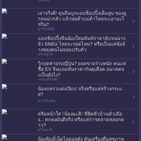
เอาจริงดิ! ทุนจีนบุกแอปช็อปปิ้งเต็มสูบ ของถู
กจนน่ากลัว แล้วพ่อค้าแม่ค้าไทยจะเอาอะไ
รกิน?
ธุรกิจSME
แอปช้อปปิ้งจีนน้องใหม่ดัมพ์ราคายับจนน่าก
ลัว SMEs ไทยจะรอดไหม? หรือเป็นแค่ข้ออ้
างของคนไม่ยอมปรับตัว
เศรษฐกิจ
วิกฤตค่ายรถญี่ปุ่น? ยอดขายร่วงหนัก คนแห่
ซื้อ EV จีนแถมหั่นราคากันดุเดือด อนาคตจ
ะเป็นยังไง?
รถยนต์ไฟฟ้า
น้องแพรวแต่งเงียบ! จริงหรือแค่สร้างกระแ
ส?
ข่าวบันเทิง
ครีมหน้าใส \'น้องมะลิ\' ที่ฮิตทั่วบ้านทั่วเมือ
ง... ตกลงมันดีจริง หรือแค่การตลาดหลอกด
าว?
ครีมมะลิ
น้องพิมมี่เน็ตไอดอลดัง ดันเครื่องดื่มสุขภาพ