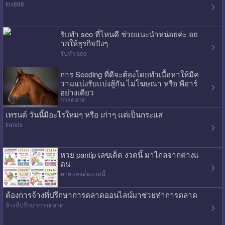
fox888
รับทำ seo ที่ไหนดี ช่วยแนะนำหน่อยค่ะ อย
ากให้ธุรกิจปังๆ
รับทำ seo
การ Seeding ที่ดีจะต้องโดยทำเนื้อหาให้มีค
วามแบ่งรับแบ่งสู้กัน ไม่โฆษณา หรือ พีอาร์
อย่างเดียว
การตลาด
เทรนด์ วันนี้มีอะไรใหม่ๆ หรือ เก่าๆ แต่เป็นกระแส
trends
หวย pantip เลขเด็ด งวดนี้ มาไกลจากต่างแ
ดน
หวยเลขเด็ดงวดนี้
ต้องการจ้างที่ปรึกษาการตลาดออนไลน์มาช่วยทำการตลาด
จ้างที่ปรึกษาการตลาด