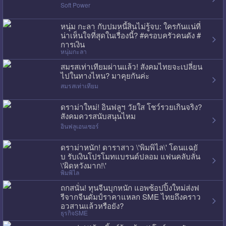
Soft Power
หนุ่ม กะลา กับปมหนี้สินไม่รู้จบ: ใครกันแน่ที่
น่าเห็นใจที่สุดในเรื่องนี้? #ครอบครัวคนดัง #
การเงิน
หนุ่มกะลา
สมรสเท่าเทียมผ่านแล้ว! สังคมไทยจะเปลี่ยน
ไปในทางไหน? มาคุยกันค่ะ
สมรสเท่าเทียม
ดราม่าใหม่! อินฟลูฯ วัยใส โชว์รวยเกินจริง?
สังคมควรสนับสนุนไหม
อินฟลูเอนเซอร์
ดราม่าหนัก! ดาราสาว \'พิมพิไล\' โดนแฉยั
บ รับเงินโปรโมทแบรนด์ปลอม แฟนคลับลั่น
\'ผิดหวังมาก!\'
พิมพิไล
ถกสนั่น! ทุนจีนบุกหนัก แอพช้อปปิ้งใหม่ส่งฟ
รีจากจีนดัมป์ราคาแหลก SME ไทยถึงคราว
อวสานแล้วหรือยัง?
ธุรกิจSME