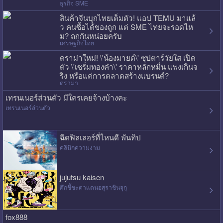
ธุรกิจ SME
สินค้าจีนบุกไทยเต็มตัว! แอป TEMU มาแล้
ว คนซื้อได้ของถูก แต่ SME ไทยจะรอดไห
ม? ถกกันหน่อยครับ
เศรษฐกิจไทย
ดราม่าใหม่! \'น้องมายด์\' ซุปตาร์วัยใส เปิด
ตัว \'เซรั่มทองคำ\' ราคาหลักหมื่น แพงเกินจ
ริง หรือแค่การตลาดสร้างแบรนด์?
ดราม่า
เทรนเนอร์ส่วนตัว มีใครเคยจ้างบ้างคะ
เทรนเนอร์ส่วนตัว
ฉีดฟิลเลอร์ที่ไหนดี พันทิป
คลินิกความงาม
jujutsu kaisen
ศึกชี้ชะตาแดนอสุราชินจุกุ
fox888