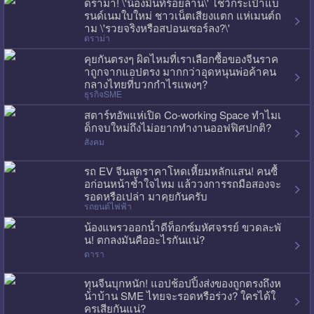
ดราม่า! \'น้องมิ้นท์ร้อยล้าน\' โชว์กระเป๋าแบ
รนด์เนมใบใหม่ ชาวเน็ตเสียงแตก แห่เมนต์ถ
าม \'รวยจริงหรือสปอนเซอร์ลง?\'
ดราม่า
คุยกันตรงๆ ผิดไหมที่เราเลือกซื้อของจีนราค
าถูกจากแอปตรง มากกว่าอุดหนุนพ่อค้าคน
กลางไทยที่บวกกำไรแพงๆ?
ธุรกิจSME
สตาร์ทอัพแห่เปิด Co-working Space ทำไมเ
ด็กจบใหม่ถึงไม่อยากทำงานออฟฟิศปกติ?
สังคม
รถ EV จีนลดราคาโหดเหี้ยมหลักแสน! คนซื้
อก่อนหน้าช้ำใจไหม แล้ววงการรถมือสองจะ
รอดหรือเปล่า มาคุยกันครับ
รถยนต์ไฟฟ้า
น้องแพรวออกน้ำดีท็อกซ์มหัศจรรย์ ขวดละพั
น! ตกลงมันคืออะไรกันแน่?
ดารา
ทุนจีนบุกหนัก! แอปช้อปปิ้งส่งของถูกตรงถึงห
น้าบ้าน SME ไทยจะรอดหรือร่วง? ใครได้ใ
ครเสียกันแน่?