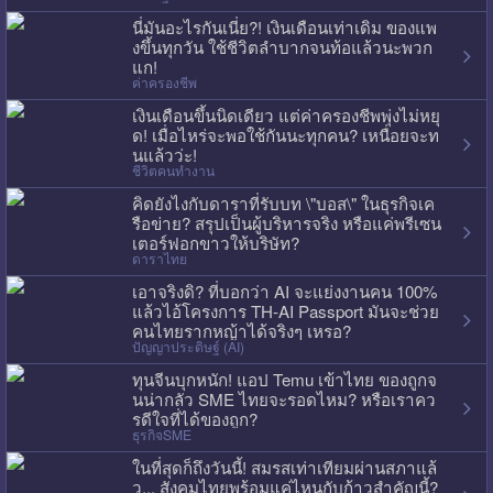
นี่มันอะไรกันเนี่ย?! เงินเดือนเท่าเดิม ของแพ
งขึ้นทุกวัน ใช้ชีวิตลำบากจนท้อแล้วนะพวก
แก!
ค่าครองชีพ
เงินเดือนขึ้นนิดเดียว แต่ค่าครองชีพพุ่งไม่หยุ
ด! เมื่อไหร่จะพอใช้กันนะทุกคน? เหนื่อยจะท
นแล้วว่ะ!
ชีวิตคนทำงาน
คิดยังไงกับดาราที่รับบท \"บอส\" ในธุรกิจเค
รือข่าย? สรุปเป็นผู้บริหารจริง หรือแค่พรีเซน
เตอร์ฟอกขาวให้บริษัท?
ดาราไทย
เอาจริงดิ? ที่บอกว่า AI จะแย่งงานคน 100%
แล้วไอ้โครงการ TH-AI Passport มันจะช่วย
คนไทยรากหญ้าได้จริงๆ เหรอ?
ปัญญาประดิษฐ์ (AI)
ทุนจีนบุกหนัก! แอป Temu เข้าไทย ของถูกจ
นน่ากลัว SME ไทยจะรอดไหม? หรือเราคว
รดีใจที่ได้ของถูก?
ธุรกิจSME
ในที่สุดก็ถึงวันนี้! สมรสเท่าเทียมผ่านสภาแล้
ว... สังคมไทยพร้อมแค่ไหนกับก้าวสำคัญนี้?