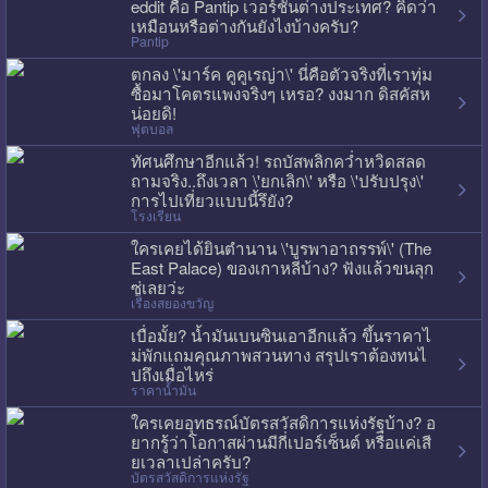
eddit คือ Pantip เวอร์ชั่นต่างประเทศ? คิดว่า
เหมือนหรือต่างกันยังไงบ้างครับ?
Pantip
ตกลง \'มาร์ค คูคูเรญ่า\' นี่คือตัวจริงที่เราทุ่ม
ซื้อมาโคตรแพงจริงๆ เหรอ? งงมาก ดิสคัสห
น่อยดิ!
ฟุตบอล
ทัศนศึกษาอีกแล้ว! รถบัสพลิกคว่ำหวิดสลด
ถามจริง..ถึงเวลา \'ยกเลิก\' หรือ \'ปรับปรุง\'
การไปเที่ยวแบบนี้รึยัง?
โรงเรียน
ใครเคยได้ยินตำนาน \'บูรพาอาถรรพ์\' (The
East Palace) ของเกาหลีบ้าง? ฟังแล้วขนลุก
ซู่เลยว่ะ
เรื่องสยองขวัญ
เบื่อมั้ย? น้ำมันเบนซินเอาอีกแล้ว ขึ้นราคาไ
ม่พักแถมคุณภาพสวนทาง สรุปเราต้องทนไ
ปถึงเมื่อไหร่
ราคาน้ำมัน
ใครเคยอุทธรณ์บัตรสวัสดิการแห่งรัฐบ้าง? อ
ยากรู้ว่าโอกาสผ่านมีกี่เปอร์เซ็นต์ หรือแค่เสี
ยเวลาเปล่าครับ?
บัตรสวัสดิการแห่งรัฐ