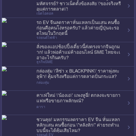
มหัศจรรย์? ชาวเน็ตตั้งข้อสงสัย \'ของจริงหรื
อแค่การตลาด\'!
เน็ตไอดอล
รถ EV จีนลดราคาหั่นแหลกเป็นแสน คนซื้อ
ก่อนคือคนโง่หรอครับ? แล้วค่ายญี่ปุ่นจะรอ
ดไหมในวิกฤตนี้
รถยนต์ไฟฟ้า
สั่งของแอปช้อปปิ้งเดี๋ยวนี้ส่งตรงจากจีนถูกม
าก! แล้วพ่อค้าแม่ค้าออนไลน์ SME ไทยจะเ
อาอะไรกินครับ?
ธุรกิจSME
กล่องสุ่ม \'ลิซ่า x BLACKPINK\' ราคาพุ่งทะ
ลุฟ้า! คุ้มจริงหรือแค่การตลาดปั่นกระแส?
กล่องสุ่ม
คาเฟ่ใหม่ \'น้องเอ\' แพงหูฉี่! ตกลงจะขายกา
แฟหรือขายภาพลักษณ์?
ดารา
ชวนคุย! มหกรรมลดราคา EV จีน หั่นแหลก
หลักแสน คนซื้อก่อน \"หลังหัก\" ค่ายรถทำแ
บบนี้จะได้คุ้มเสียไหม?
รถยนต์ EV