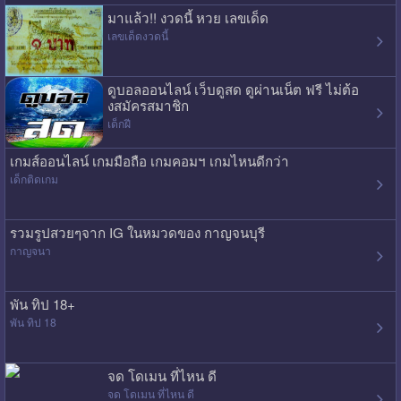
มาแล้ว!! งวดนี้ หวย เลขเด็ด
เลขเด็ดงวดนี้
ดูบอลออนไลน์ เว็บดูสด ดูผ่านเน็ต ฟรี ไม่ต้อ
งสมัครสมาชิก
เด็กฝี
เกมส์ออนไลน์ เกมมือถือ เกมคอมฯ เกมไหนดีกว่า
เด็กติดเกม
รวมรูปสวยๆจาก IG ในหมวดของ กาญจนบุรี
กาญจนา
พัน ทิป 18+
พัน ทิป 18
จด โดเมน ที่ไหน ดี
จด โดเมน ที่ไหน ดี