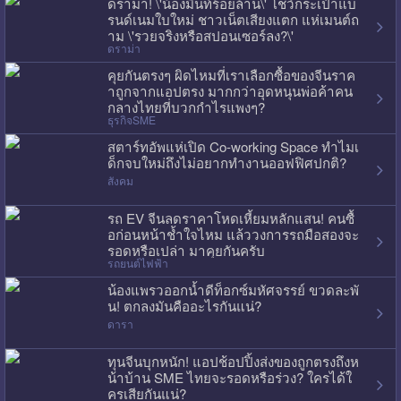
ดราม่า! \'น้องมิ้นท์ร้อยล้าน\' โชว์กระเป๋าแบ
รนด์เนมใบใหม่ ชาวเน็ตเสียงแตก แห่เมนต์ถ
าม \'รวยจริงหรือสปอนเซอร์ลง?\'
ดราม่า
คุยกันตรงๆ ผิดไหมที่เราเลือกซื้อของจีนราค
าถูกจากแอปตรง มากกว่าอุดหนุนพ่อค้าคน
กลางไทยที่บวกกำไรแพงๆ?
ธุรกิจSME
สตาร์ทอัพแห่เปิด Co-working Space ทำไมเ
ด็กจบใหม่ถึงไม่อยากทำงานออฟฟิศปกติ?
สังคม
รถ EV จีนลดราคาโหดเหี้ยมหลักแสน! คนซื้
อก่อนหน้าช้ำใจไหม แล้ววงการรถมือสองจะ
รอดหรือเปล่า มาคุยกันครับ
รถยนต์ไฟฟ้า
น้องแพรวออกน้ำดีท็อกซ์มหัศจรรย์ ขวดละพั
น! ตกลงมันคืออะไรกันแน่?
ดารา
ทุนจีนบุกหนัก! แอปช้อปปิ้งส่งของถูกตรงถึงห
น้าบ้าน SME ไทยจะรอดหรือร่วง? ใครได้ใ
ครเสียกันแน่?