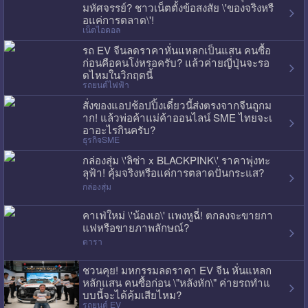
มหัศจรรย์? ชาวเน็ตตั้งข้อสงสัย \'ของจริงหรื
อแค่การตลาด\'!
เน็ตไอดอล
รถ EV จีนลดราคาหั่นแหลกเป็นแสน คนซื้อ
ก่อนคือคนโง่หรอครับ? แล้วค่ายญี่ปุ่นจะรอ
ดไหมในวิกฤตนี้
รถยนต์ไฟฟ้า
สั่งของแอปช้อปปิ้งเดี๋ยวนี้ส่งตรงจากจีนถูกม
าก! แล้วพ่อค้าแม่ค้าออนไลน์ SME ไทยจะเ
อาอะไรกินครับ?
ธุรกิจSME
กล่องสุ่ม \'ลิซ่า x BLACKPINK\' ราคาพุ่งทะ
ลุฟ้า! คุ้มจริงหรือแค่การตลาดปั่นกระแส?
กล่องสุ่ม
คาเฟ่ใหม่ \'น้องเอ\' แพงหูฉี่! ตกลงจะขายกา
แฟหรือขายภาพลักษณ์?
ดารา
ชวนคุย! มหกรรมลดราคา EV จีน หั่นแหลก
หลักแสน คนซื้อก่อน \"หลังหัก\" ค่ายรถทำแ
บบนี้จะได้คุ้มเสียไหม?
รถยนต์ EV