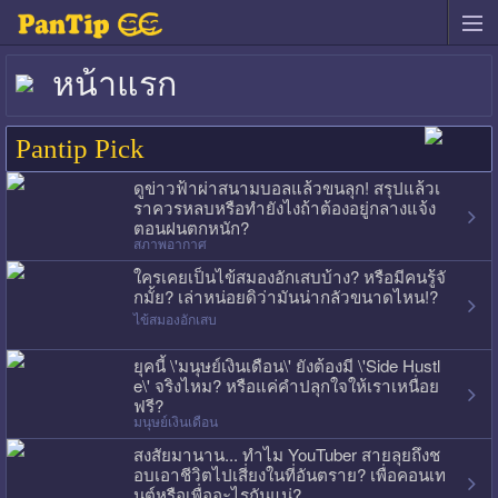
หน้าแรก
Pantip Pick
ดูข่าวฟ้าผ่าสนามบอลแล้วขนลุก! สรุปแล้วเ
ราควรหลบหรือทำยังไงถ้าต้องอยู่กลางแจ้ง
ตอนฝนตกหนัก?
สภาพอากาศ
ใครเคยเป็นไข้สมองอักเสบบ้าง? หรือมีคนรู้จั
กมั้ย? เล่าหน่อยดิว่ามันน่ากลัวขนาดไหน!?
ไข้สมองอักเสบ
ยุคนี้ \'มนุษย์เงินเดือน\' ยังต้องมี \'Side Hustl
e\' จริงไหม? หรือแค่คำปลุกใจให้เราเหนื่อย
ฟรี?
มนุษย์เงินเดือน
สงสัยมานาน... ทำไม YouTuber สายลุยถึงช
อบเอาชีวิตไปเสี่ยงในที่อันตราย? เพื่อคอนเท
นต์หรือเพื่ออะไรกันแน่?