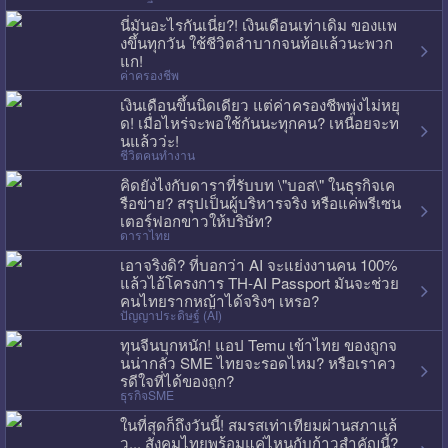
นี่มันอะไรกันเนี่ย?! เงินเดือนเท่าเดิม ของแพ
งขึ้นทุกวัน ใช้ชีวิตลำบากจนท้อแล้วนะพวก
แก!
ค่าครองชีพ
เงินเดือนขึ้นนิดเดียว แต่ค่าครองชีพพุ่งไม่หยุ
ด! เมื่อไหร่จะพอใช้กันนะทุกคน? เหนื่อยจะท
นแล้วว่ะ!
ชีวิตคนทำงาน
คิดยังไงกับดาราที่รับบท \"บอส\" ในธุรกิจเค
รือข่าย? สรุปเป็นผู้บริหารจริง หรือแค่พรีเซน
เตอร์ฟอกขาวให้บริษัท?
ดาราไทย
เอาจริงดิ? ที่บอกว่า AI จะแย่งงานคน 100%
แล้วไอ้โครงการ TH-AI Passport มันจะช่วย
คนไทยรากหญ้าได้จริงๆ เหรอ?
ปัญญาประดิษฐ์ (AI)
ทุนจีนบุกหนัก! แอป Temu เข้าไทย ของถูกจ
นน่ากลัว SME ไทยจะรอดไหม? หรือเราคว
รดีใจที่ได้ของถูก?
ธุรกิจSME
ในที่สุดก็ถึงวันนี้! สมรสเท่าเทียมผ่านสภาแล้
ว... สังคมไทยพร้อมแค่ไหนกับก้าวสำคัญนี้?