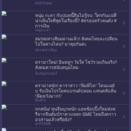
Soft Power
หนุ่ม กะลา กับปมหนี้สินไม่รู้จบ: ใครกันแน่ที่
น่าเห็นใจที่สุดในเรื่องนี้? #ครอบครัวคนดัง #
การเงิน
หนุ่มกะลา
สมรสเท่าเทียมผ่านแล้ว! สังคมไทยจะเปลี่ยน
ไปในทางไหน? มาคุยกันค่ะ
สมรสเท่าเทียม
ดราม่าใหม่! อินฟลูฯ วัยใส โชว์รวยเกินจริง?
สังคมควรสนับสนุนไหม
อินฟลูเอนเซอร์
ดราม่าหนัก! ดาราสาว \'พิมพิไล\' โดนแฉยั
บ รับเงินโปรโมทแบรนด์ปลอม แฟนคลับลั่น
\'ผิดหวังมาก!\'
พิมพิไล
ถกสนั่น! ทุนจีนบุกหนัก แอพช้อปปิ้งใหม่ส่งฟ
รีจากจีนดัมป์ราคาแหลก SME ไทยถึงคราว
อวสานแล้วหรือยัง?
ธุรกิจSME