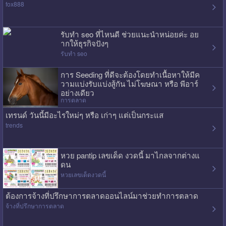
fox888
รับทำ seo ที่ไหนดี ช่วยแนะนำหน่อยค่ะ อย
ากให้ธุรกิจปังๆ
รับทำ seo
การ Seeding ที่ดีจะต้องโดยทำเนื้อหาให้มีค
วามแบ่งรับแบ่งสู้กัน ไม่โฆษณา หรือ พีอาร์
อย่างเดียว
การตลาด
เทรนด์ วันนี้มีอะไรใหม่ๆ หรือ เก่าๆ แต่เป็นกระแส
trends
หวย pantip เลขเด็ด งวดนี้ มาไกลจากต่างแ
ดน
หวยเลขเด็ดงวดนี้
ต้องการจ้างที่ปรึกษาการตลาดออนไลน์มาช่วยทำการตลาด
จ้างที่ปรึกษาการตลาด