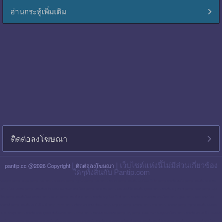
อ่านกระทู้เพิ่มเติม
ติดต่อลงโฆษณา
|
| เว็บไซต์แห่งนี้ไม่มีส่วนเกี่ยวข้อง
pantip.cc @2026 Copyright
ติดต่อลงโฆษณา
ใดๆทั้งสิ้นกับ Pantip.com
blackpink pantip
aespa pantip
bts pantip
newjeans pantip
cgm48 pantip
lisa pantip
สิน ธร pantip
สินเชื่อ กรุง ไทย ใจป้ำ pantip
สินเชื่อ ฉับไว pantip
สินเชื่อ พร อ มิส
pantip
ไทย เครดิต pantip
เส้นเลือด ใน สมอง ตีบ รักษา หาย ไหม pantip
พร อ มิส pantip
เงิน เทอร์โบ สินเชื่อ บุคคล pantip
สินเชื่อ ท รู มัน นี่ pantip
twice pantip
กรุง
โซล pantip
สินเชื่อ ไทย เครดิต pantip
cat999 pantip
มัน นี่ ฮั บ pantip
สินเชื่อ กรุง ไทย ใจดี pantip
สินเชื่อ cimb อนุมัติ ยาก ไหม pantip
gidle pantip
swift code ไทย
พาณิชย์ pantip
สินเชื่อ เพ ย์ เน็ ก ซ์ pantip
refinn pantip
เชื้อรา บน หนัง ศีรษะ pantip
enhypen pantip
fiwfans pantip
nba pantip
uchoose pantip
mymo สินเชื่อ ออมสิน
10000 ล่าสุด pantip
สินเชื่อ ส่วน บุคคล ศักดิ์ สยาม pantip
finnix pantip
มิตรแท้ ประกันภัย pantip
itzy pantip
jessie mum ลงทุน เท่า ไหร่ pantip
สินเชื่อ บํา เห น็ จ ตกทอด
pantip
บัตร เครดิต ktc pantip
lpga pantip
this shop pantip
ญา ญ่า pantip
สินเชื่อ ส่วน บุคคล ศรีสวัสดิ์ pantip
สินเชื่อ มัน นี่ ฮั บ pantip
สินเชื่อ อเนกประสงค์ กรุง ไทย