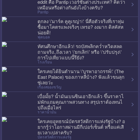
eddit คือ Pantip เวอร์ชั่นต่างประเทศ? คิดว่า
เหมือนหรือต่างกันยังไงบ้างครับ?
Pantip
ตกลง \'มาร์ค คูคูเรญ่า\' นี่คือตัวจริงที่เราทุ่ม
ซื้อมาโคตรแพงจริงๆ เหรอ? งงมาก ดิสคัสห
น่อยดิ!
ฟุตบอล
ทัศนศึกษาอีกแล้ว! รถบัสพลิกคว่ำหวิดสลด
ถามจริง..ถึงเวลา \'ยกเลิก\' หรือ \'ปรับปรุง\'
การไปเที่ยวแบบนี้รึยัง?
โรงเรียน
ใครเคยได้ยินตำนาน \'บูรพาอาถรรพ์\' (The
East Palace) ของเกาหลีบ้าง? ฟังแล้วขนลุก
ซู่เลยว่ะ
เรื่องสยองขวัญ
เบื่อมั้ย? น้ำมันเบนซินเอาอีกแล้ว ขึ้นราคาไ
ม่พักแถมคุณภาพสวนทาง สรุปเราต้องทนไ
ปถึงเมื่อไหร่
ราคาน้ำมัน
ใครเคยอุทธรณ์บัตรสวัสดิการแห่งรัฐบ้าง? อ
ยากรู้ว่าโอกาสผ่านมีกี่เปอร์เซ็นต์ หรือแค่เสี
ยเวลาเปล่าครับ?
บัตรสวัสดิการแห่งรัฐ