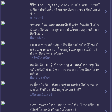
รีวิว The Odyssey 2026 แบบไม่อวย! สรุปมั
นคือหนังขึ้นหิ้งหรือแค่หนังขายกราฟิกกันแน่
ว่ะ?
ภาพยนตร์
วัวหายล้อมคอกของแท้! คิดว่าเรื่องผับไฟไห
ม้แล้วมีคนตาย สุดท้ายมันก็จะวนลูปกลับมา
อีกไหม?
ปัญหาสังคม
OMG! วงทศกัณฐ์นาทีหนีตายไฟไหม้โรงเบี
ยร์ ณ ลาดพร้าว! ใครอยู่ในเหตุการณ์บ้าง?
คือระทึกจริงปะเนี่ย!?
ไฟไหม้โรงเบียร์
จัดอันดับ 10 ผู้เชี่ยวชาญ AI ของไทย สรุปใค
รตัวจริง? สายวิชาการ vs สายโซเชียล มาคุ
ยกัน!
ปัญญาประดิษฐ์
เหนื่อยใจกับแก๊งคอลเซ็นเตอร์! เมื่อไหร่จะห
มดไปสักทีวะ นี่มันยุคไหนแล้ว!?
แก๊งคอลเซ็นเตอร์
Soft Power ไทย: ตกลงเราได้อะไร? หรือแค่
\'ผักชีโรยหน้า\' รอวันโรยรา?