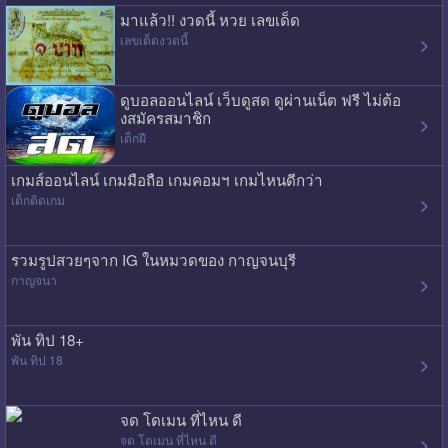
มาแล้ว!! งวดนี้ หวย เลขเด็ด
เลขเด็ดงวดนี้
ดูบอลออนไลน์ เว็บดูสด ดูผ่านเน็ต ฟรี ไม่ต้อ
งสมัครสมาชิก
เด็กฝี
เกมส์ออนไลน์ เกมมือถือ เกมคอมฯ เกมไหนดีกว่า
เด็กติดเกม
รวมรูปสวยๆจาก IG ในหมวดของ กาญจนบุรี
กาญจนา
พัน ทิป 18+
พัน ทิป 18
จด โดเมน ที่ไหน ดี
จด โดเมน ที่ไหน ดี