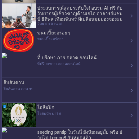
ประสบการณ์สุดประทับใจ! อบรม AI ฟรี กับ
วิทยากรผู้เชี่ยวชาญด้านเอไอ อาจารย์แชม
ป์ ธิติพล เทียมจันทร์ ที่เปลี่ยนมุมมองของผม
วิทยากรด้าน ai
ไปเลย
ขนมเปี๊ยะอร่อยๆ
ขนมเปี๊ยะอร่อยๆ
ที่ ปรึกษา การ ตลาด ออนไลน์
ที่ปรึกษาการตลาดออนไลน์
สืบสันดาน
สืบสันดาน ตอน จบ
โอลิมปิก
โอลิมปิก ปารีส
seeding pantip ในวันนี้ ยังนิยมอยู่มั้ย หรือ ย้
ายไป Lemon8 กันหมดแล้ว