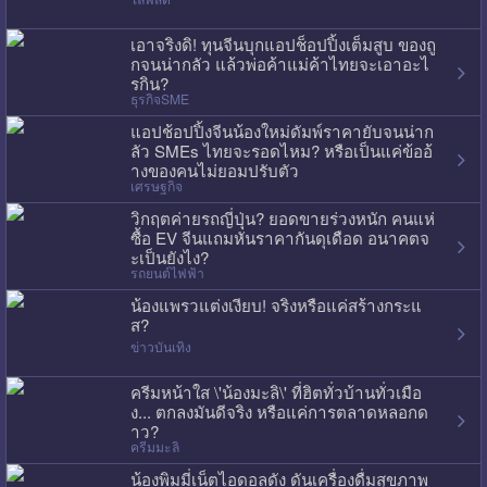
เอาจริงดิ! ทุนจีนบุกแอปช็อปปิ้งเต็มสูบ ของถู
กจนน่ากลัว แล้วพ่อค้าแม่ค้าไทยจะเอาอะไ
รกิน?
ธุรกิจSME
แอปช้อปปิ้งจีนน้องใหม่ดัมพ์ราคายับจนน่าก
ลัว SMEs ไทยจะรอดไหม? หรือเป็นแค่ข้ออ้
างของคนไม่ยอมปรับตัว
เศรษฐกิจ
วิกฤตค่ายรถญี่ปุ่น? ยอดขายร่วงหนัก คนแห่
ซื้อ EV จีนแถมหั่นราคากันดุเดือด อนาคตจ
ะเป็นยังไง?
รถยนต์ไฟฟ้า
น้องแพรวแต่งเงียบ! จริงหรือแค่สร้างกระแ
ส?
ข่าวบันเทิง
ครีมหน้าใส \'น้องมะลิ\' ที่ฮิตทั่วบ้านทั่วเมือ
ง... ตกลงมันดีจริง หรือแค่การตลาดหลอกด
าว?
ครีมมะลิ
น้องพิมมี่เน็ตไอดอลดัง ดันเครื่องดื่มสุขภาพ