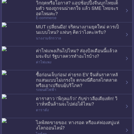
วิกฤตหรือโอกาส? แอปช้อปปิ้งจีนบุกไทยเต็
มตัว ของถูกจนน่าตกใจ แล้ว SME ไทยจะร
อดไหมคะ?
E-commerce
MUT เปลี่ยนมือ! จริตนางงามยุคใหม่ ควรเป็
นแบบไหน? แฟนๆ คิดว่าไงคะ/ครับ?
นางงามจักรวาล
ค่าไฟแพงเกินไปไหม? ส่องบิลเดือนนี้แล้วล
มจะจับ! รัฐบาลควรทำอะไรบ้าง?
ค่าไฟแพง
ซื้อก่อนเจ็บก่อน! ค่ายรถ EV จีนหั่นราคาหลั
กแสนแบบไม่เกรงใจ ตกลงนี่คือกลไกตลาด
หรือเอาเปรียบผู้บริโภค?
รถยนต์ไฟฟ้า
ดาราสาว \'พิกุลแก้ว\' กับข่าวลือเตียงหัก! วิ
วาห์หมื่นล้านจะไปต่อได้ไหม?
ดาราดัง
ไลฟ์สดขายของ: ทางรอด หรือแค่ฟองสบู่แห่
งโลกออนไลน์?
ไลฟ์สด