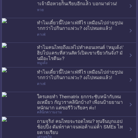
าเจ้ามือหวยกินเรียบอีกแล้ว บอกมาด่วน!
หวย
ทำไมเดี๋ยวนี้ไปคาเฟ่ทีไร เหมือนไปถ่ายรูปม
ากกว่าไปกินกาแฟวะ? งงไปหมดแล้ว!
คาเฟ่
ทำไมคนไทยถึงแห่ไปทำคอนเทนต์ \'หมูเด้ง\'
ฮิปโปแคระที่สวนสัตว์เปิดเขาเขียวกันจัง? มั
นมีอะไรดีนะ?
หมูเด้ง
ทำไมเดี๋ยวนี้ไปคาเฟ่ทีไร เหมือนไปถ่ายรูปม
ากกว่าไปกินกาแฟวะ? งงไปหมดแล้ว!
คาเฟ่
ใครเคยทำ Thematrix ยกกระชับหน้ากับหม
อเหมี่ยว กัญวราคลินิกบ้าง? เพื่อนป้ายยามา
หนักมาก แต่ขอรีวิวเรียลๆ ค่ะ!
คลินิกความงาม
ถามจริง! คนไทยจะรอดไหม? ทุนจีนบุกแอป
ช้อปปิ้ง ดัมพ์ราคาจนพ่อค้าแม่ค้า SMEs ไท
ยตายเรียบ
เศรษฐกิจ