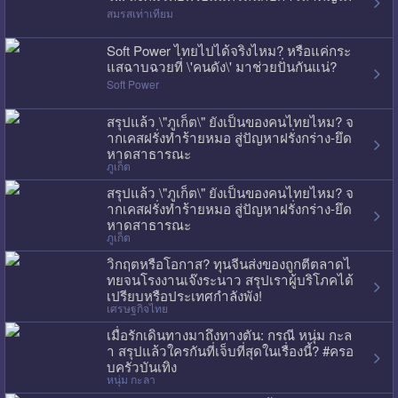
สมรสเท่าเทียม
Soft Power ไทยไปได้จริงไหม? หรือแค่กระ
แสฉาบฉวยที่ \'คนดัง\' มาช่วยปั่นกันแน่?
Soft Power
สรุปแล้ว \"ภูเก็ต\" ยังเป็นของคนไทยไหม? จ
ากเคสฝรั่งทำร้ายหมอ สู่ปัญหาฝรั่งกร่าง-ยึด
หาดสาธารณะ
ภูเก็ต
สรุปแล้ว \"ภูเก็ต\" ยังเป็นของคนไทยไหม? จ
ากเคสฝรั่งทำร้ายหมอ สู่ปัญหาฝรั่งกร่าง-ยึด
หาดสาธารณะ
ภูเก็ต
วิกฤตหรือโอกาส? ทุนจีนส่งของถูกตีตลาดไ
ทยจนโรงงานเจ๊งระนาว สรุปเราผู้บริโภคได้
เปรียบหรือประเทศกำลังพัง!
เศรษฐกิจไทย
เมื่อรักเดินทางมาถึงทางตัน: กรณี หนุ่ม กะล
า สรุปแล้วใครกันที่เจ็บที่สุดในเรื่องนี้? #ครอ
บครัวบันเทิง
หนุ่ม กะลา