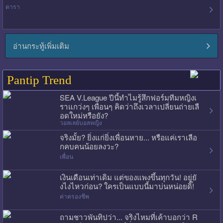
ดารา
อ่านกระทู้เพิ่มเติม
Pantip Trend
SEA V.League ปีนี้ทำไมรู้สึกฟอร์มทีมหญิงเ
ราแกว่งๆ เพื่อนๆ คิดว่าถึงเวลาเปลี่ยนถ่ายเลื
อดใหม่หรือยัง?
วอลเลย์บอลหญิง
จริงมั้ย? ยิ่งแก่ยิ่งเพื่อนหาย... หรือแค่เราเลือ
กคบคนน้อยลงวะ?
เพื่อน
เงินเดือนเท่าเดิม แต่ของแพงขึ้นทุกวัน! อยู่ยั
งไงไหวก่อน? ใครเป็นแบบนี้มาบ่นหน่อยดิ๊!
ค่าครองชีพ
ถามชาวพันทิปว่า... จริงไหมที่เค้าบอกว่า R