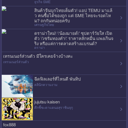
ธุรกิจ SME
สินค้าจีนบุกไทยเต็มตัว! แอป TEMU มาแล้
ว คนซื้อได้ของถูก แต่ SME ไทยจะรอดไห
ม? ถกกันหน่อยครับ
เศรษฐกิจไทย
ดราม่าใหม่! \'น้องมายด์\' ซุปตาร์วัยใส เปิด
ตัว \'เซรั่มทองคำ\' ราคาหลักหมื่น แพงเกินจ
ริง หรือแค่การตลาดสร้างแบรนด์?
ดราม่า
เทรนเนอร์ส่วนตัว มีใครเคยจ้างบ้างคะ
เทรนเนอร์ส่วนตัว
ฉีดฟิลเลอร์ที่ไหนดี พันทิป
คลินิกความงาม
jujutsu kaisen
ศึกชี้ชะตาแดนอสุราชินจุกุ
fox888