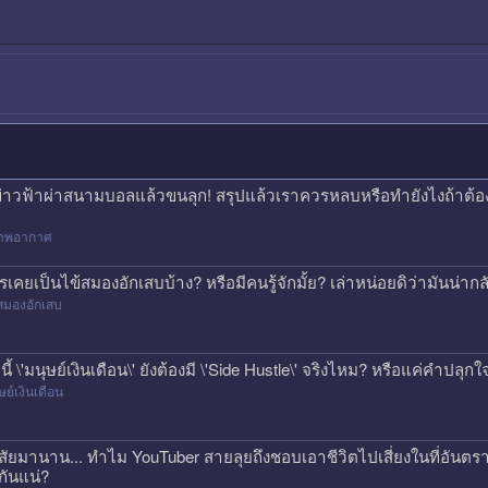
ข่าวฟ้าผ่าสนามบอลแล้วขนลุก! สรุปแล้วเราควรหลบหรือทำยังไงถ้าต้
าพอากาศ
รเคยเป็นไข้สมองอักเสบบ้าง? หรือมีคนรู้จักมั้ย? เล่าหน่อยดิว่ามันน่
สมองอักเสบ
คนี้ \'มนุษย์เงินเดือน\' ยังต้องมี \'Side Hustle\' จริงไหม? หรือแค่คำปลุก
ษย์เงินเดือน
สัยมานาน... ทำไม YouTuber สายลุยถึงชอบเอาชีวิตไปเสี่ยงในที่อันตรา
กันแน่?