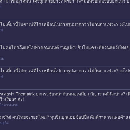
ด 16 กรกฎาคมนี้ ใครถูกหวยบ้าง? หรือว่าเจ้ามือหวยกินเรียบอีกแล้ว 
ย
ไมเดี๋ยวนี้ไปคาเฟ่ทีไร เหมือนไปถ่ายรูปมากกว่าไปกินกาแฟวะ? งงไป
ฟ่
ไมคนไทยถึงแห่ไปทำคอนเทนต์ \'หมูเด้ง\' ฮิปโปแคระที่สวนสัตว์เปิดเขา
เด้ง
ไมเดี๋ยวนี้ไปคาเฟ่ทีไร เหมือนไปถ่ายรูปมากกว่าไปกินกาแฟวะ? งงไป
ฟ่
รเคยทำ Thematrix ยกกระชับหน้ากับหมอเหมี่ยว กัญวราคลินิกบ้าง? เ
วิวเรียลๆ ค่ะ!
ินิกความงาม
มจริง! คนไทยจะรอดไหม? ทุนจีนบุกแอปช้อปปิ้ง ดัมพ์ราคาจนพ่อค้าแ
ษฐกิจ