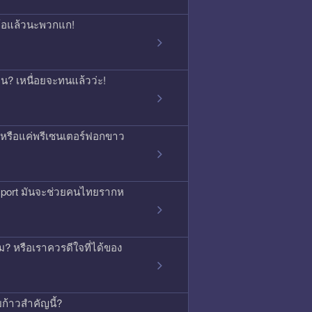
จนท้อแล้วนะพวกแก!
กคน? เหนื่อยจะทนแล้วว่ะ!
ิง หรือแค่พรีเซนเตอร์ฟอกขาว
ssport มันจะช่วยคนไทยรากห
 หรือเราควรดีใจที่ได้ของ
บก้าวสำคัญนี้?