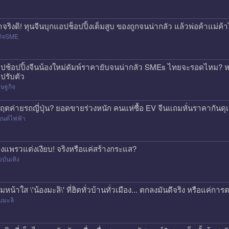
าจริงดิ! ทุนจีนบุกแอปช็อปปิ้งเต็มสูบ ของถูกจนน่ากลัว แล้วพ่อค้าแม่
กิจSME
ปช้อปปิ้งจีนน้องใหม่ดัมพ์ราคายับจนน่ากลัว SMEs ไทยจะรอดไหม? หร
ปรับตัว
ษฐกิจ
กฤตค่ายรถญี่ปุ่น? ยอดขายร่วงหนัก คนแห่ซื้อ EV จีนแถมหั่นราคากันด
ยนต์ไฟฟ้า
องแพรวแต่งเงียบ! จริงหรือแค่สร้างกระแส?
วบันเทิง
ีมหน้าใส \'น้องมะลิ\' ที่ฮิตทั่วบ้านทั่วเมือง... ตกลงมันดีจริง หรือแค
มมะลิ