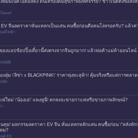
องพิมมี่เน็ตไอดอลดัง ดันเครื่องดื่มสุขภาพมหัศจรรย์? ชาวเน็ตตั้งข้อสง
็ตไอดอล
 EV จีนลดราคาหั่นแหลกเป็นแสน คนซื้อก่อนคือคนโง่หรอครับ? แล้วค่า
ยนต์ไฟฟ้า
่งของแอปช้อปปิ้งเดี๋ยวนี้ส่งตรงจากจีนถูกมาก! แล้วพ่อค้าแม่ค้าออนไ
กิจSME
่องสุ่ม \'ลิซ่า x BLACKPINK\' ราคาพุ่งทะลุฟ้า! คุ้มจริงหรือแค่การตลา
องสุ่ม
เฟ่ใหม่ \'น้องเอ\' แพงหูฉี่! ตกลงจะขายกาแฟหรือขายภาพลักษณ์?
รา
นคุย! มหกรรมลดราคา EV จีน หั่นแหลกหลักแสน คนซื้อก่อน \"หลังหัก\" 
หม?
ยนต์ EV