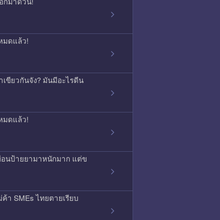
บอกมาด่วน!
หมดแล้ว!
เขียวกันจัง? มันมีอะไรดีน
หมดแล้ว!
พื่อนป้ายยามาหนักมาก แต่ข
ม่ค้า SMEs ไทยตายเรียบ