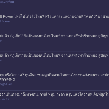
สเท่าเทียม
ft Power ไทยไปได้จริงไหม? หรือแค่กระแสฉาบฉวยที่ \'คนดัง\' มาช่วยป
t Power
ุปแล้ว \"ภูเก็ต\" ยังเป็นของคนไทยไหม? จากเคสฝรั่งทำร้ายหมอ สู่ปั
็ต
ุปแล้ว \"ภูเก็ต\" ยังเป็นของคนไทยไหม? จากเคสฝรั่งทำร้ายหมอ สู่ปั
็ต
กฤตหรือโอกาส? ทุนจีนส่งของถูกตีตลาดไทยจนโรงงานเจ๊งระนาว สรุปเร
ศกำลังพัง!
รษฐกิจไทย
ื่อรักเดินทางมาถึงทางตัน: กรณี หนุ่ม กะลา สรุปแล้วใครกันที่เจ็บที่สุดใน
่ม กะลา