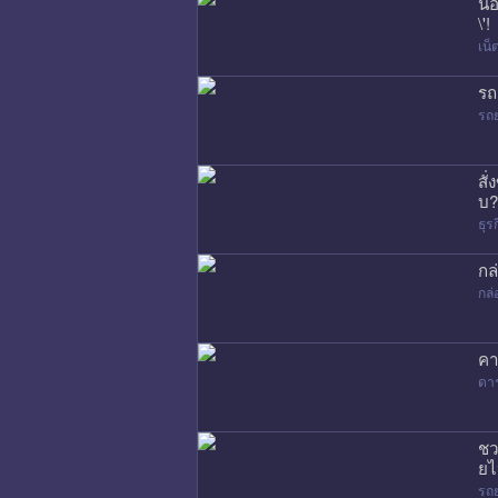
น้
\'!
เน
รถ
รถ
สั
บ?
ธุร
กล
กล่
คา
ดา
ชว
ยไ
รถ