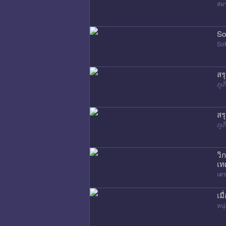
สมร
So
Sof
สร
ภูเก
สร
ภูเก
วิ
เท
เศ
เม
หนุ