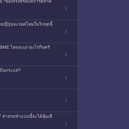
สัย \'ของจริงหรือแค่การตลาด
ยญี่ปุ่นจะรอดไหมในวิกฤตนี้
ลน์ SME ไทยจะเอาอะไรกินครั
ดปั่นกระแส?
ค่ายรถทำแบบนี้จะได้คุ้มเสี