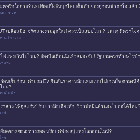
กฤตหรือโอกาส? แอปช้อปปิ้งจีนบุกไทยเต็มตัว ของถูกจนน่าตกใจ แล
commerce
T เปลี่ยนมือ! จริตนางงามยุคใหม่ ควรเป็นแบบไหน? แฟนๆ คิดว่าไงค
งงามจักรวาล
าไฟแพงเกินไปไหม? ส่องบิลเดือนนี้แล้วลมจะจับ! รัฐบาลควรทำอะไรบ้
าไฟแพง
้อก่อนเจ็บก่อน! ค่ายรถ EV จีนหั่นราคาหลักแสนแบบไม่เกรงใจ ตกลงนี่ค
ิโภค?
ยนต์ไฟฟ้า
ราสาว \'พิกุลแก้ว\' กับข่าวลือเตียงหัก! วิวาห์หมื่นล้านจะไปต่อได้ไหม
ราดัง
ฟ์สดขายของ: ทางรอด หรือแค่ฟองสบู่แห่งโลกออนไลน์?
ฟ์สด