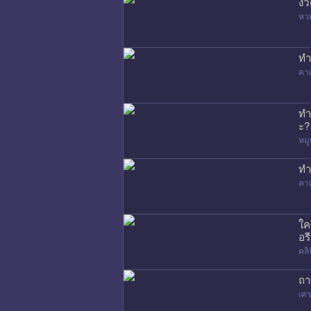
งว
หว
ทำ
คาเ
ทำ
ะ?
หมู
ทำ
คาเ
ใค
อรี
คล
ถา
เศร