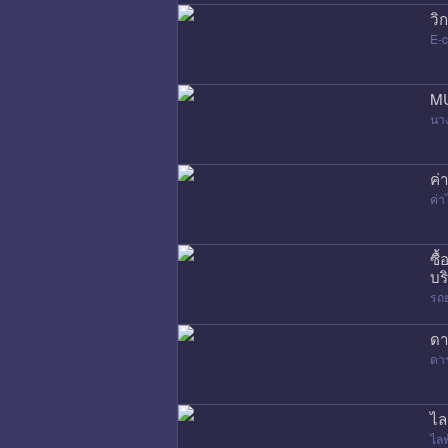
วิ
E-
MU
นา
ค่
ค่
ซื
บร
รถ
ดา
ดา
ไล
ไล