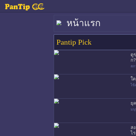
หน้าแรก
Pantip Pick
ดู
ก?
สภ
ใค
ไข้
ยุ
มนุ
สง
ไร