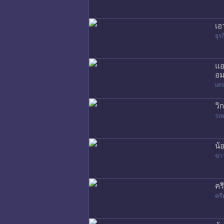
เอ
ธุร
แอ
อม
เศร
วิ
รถ
น้
ข่า
คร
ครี