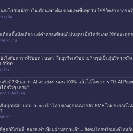
่มันอะไรกันเนี่ย?! เงินเดือนเท่าเดิม ของแพงขึ้นทุกวัน ใช้ชีวิตลำบาก
ครองชีพ
ินเดือนขึ้นนิดเดียว แต่ค่าครองชีพพุ่งไม่หยุด! เมื่อไหร่จะพอใช้กันนะทุ
วิตคนทำงาน
ดยังไงกับดาราที่รับบท \"บอส\" ในธุรกิจเครือข่าย? สรุปเป็นผู้บริหารจร
้บริษัท?
ราไทย
าจริงดิ? ที่บอกว่า AI จะแย่งงานคน 100% แล้วไอ้โครงการ TH-AI Pa
าได้จริงๆ เหรอ?
ญาประดิษฐ์ (AI)
นจีนบุกหนัก! แอป Temu เข้าไทย ของถูกจนน่ากลัว SME ไทยจะรอดไหม?
ก?
กิจSME
ที่สุดก็ถึงวันนี้! สมรสเท่าเทียมผ่านสภาแล้ว... สังคมไทยพร้อมแค่ไหนกั