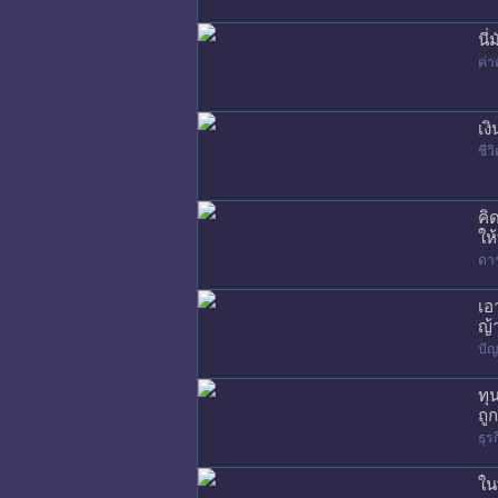
นี
ค่า
เง
ชี
คิ
ให
ดา
เอ
ญ้
ปัญ
ทุ
ถู
ธุร
ใน