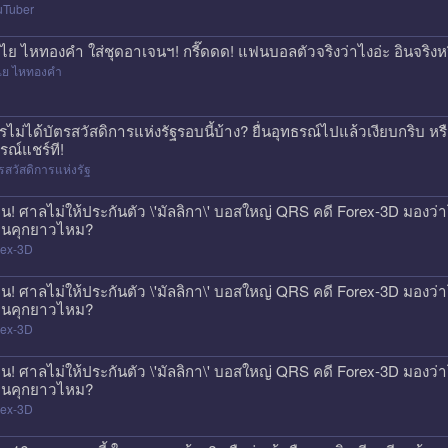
uTuber
ไย ไหทองคำ ใส่ชุดอาเจนฯ! กรี๊ดดด! แฟนบอลตัวจริงว่าไงอ่ะ อินจริงห
ไย ไหทองคำ
รไม่ได้บัตรสวัสดิการแห่งรัฐรอบนี้บ้าง? ยื่นอุทธรณ์ไปแล้วเงียบกริบ ห
รณ์แชร์ที!
รสวัสดิการแห่งรัฐ
วน! ศาลไม่ให้ประกันตัว \'มัลลิกา\' บอสใหญ่ QRS คดี Forex-3D มองว่าโ
นคุกยาวไหม?
rex-3D
วน! ศาลไม่ให้ประกันตัว \'มัลลิกา\' บอสใหญ่ QRS คดี Forex-3D มองว่าโ
นคุกยาวไหม?
rex-3D
วน! ศาลไม่ให้ประกันตัว \'มัลลิกา\' บอสใหญ่ QRS คดี Forex-3D มองว่าโ
นคุกยาวไหม?
rex-3D