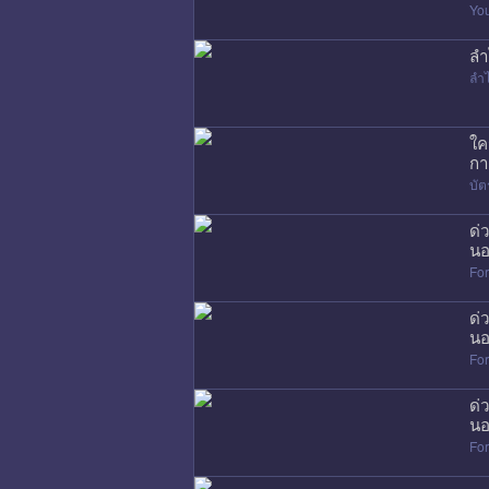
Yo
ลำ
ลำ
ใค
กา
บัต
ด่
นอ
Fo
ด่
นอ
Fo
ด่
นอ
Fo