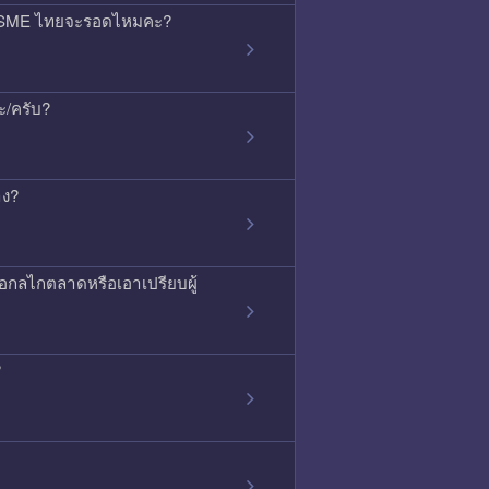
้ว SME ไทยจะรอดไหมคะ?
ะ/ครับ?
าง?
ือกลไกตลาดหรือเอาเปรียบผู้
?