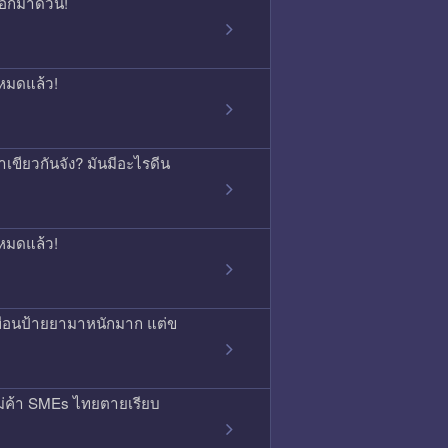
บอกมาด่วน!
หมดแล้ว!
เขียวกันจัง? มันมีอะไรดีน
หมดแล้ว!
พื่อนป้ายยามาหนักมาก แต่ข
ม่ค้า SMEs ไทยตายเรียบ