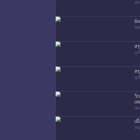
สมร
So
Sof
สร
ภูเก
สร
ภูเก
วิ
เท
เศ
เม
หนุ