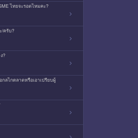
้ว SME ไทยจะรอดไหมคะ?
ะ/ครับ?
าง?
ือกลไกตลาดหรือเอาเปรียบผู้
?