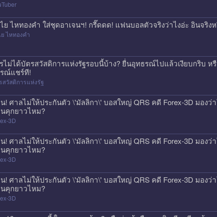
uTuber
ไย ไหทองคำ ใส่ชุดอาเจนฯ! กรี๊ดดด! แฟนบอลตัวจริงว่าไงอ่ะ อินจริงห
ไย ไหทองคำ
รไม่ได้บัตรสวัสดิการแห่งรัฐรอบนี้บ้าง? ยื่นอุทธรณ์ไปแล้วเงียบกริบ ห
รณ์แชร์ที!
รสวัสดิการแห่งรัฐ
วน! ศาลไม่ให้ประกันตัว \'มัลลิกา\' บอสใหญ่ QRS คดี Forex-3D มองว่าโ
นคุกยาวไหม?
rex-3D
วน! ศาลไม่ให้ประกันตัว \'มัลลิกา\' บอสใหญ่ QRS คดี Forex-3D มองว่าโ
นคุกยาวไหม?
rex-3D
วน! ศาลไม่ให้ประกันตัว \'มัลลิกา\' บอสใหญ่ QRS คดี Forex-3D มองว่าโ
นคุกยาวไหม?
rex-3D