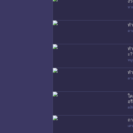
งว
หว
ทำ
คาเ
ทำ
ะ?
หมู
ทำ
คาเ
ใค
อรี
คล
ถา
เศร