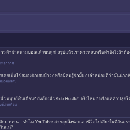
ข่าวฟ้าผ่าสนามบอลแล้วขนลุก! สรุปแล้วเราควรหลบหรือทำยังไงถ้าต้
าพอากาศ
รเคยเป็นไข้สมองอักเสบบ้าง? หรือมีคนรู้จักมั้ย? เล่าหน่อยดิว่ามันน่
สมองอักเสบ
คนี้ \'มนุษย์เงินเดือน\' ยังต้องมี \'Side Hustle\' จริงไหม? หรือแค่คำปลุก
ษย์เงินเดือน
สัยมานาน... ทำไม YouTuber สายลุยถึงชอบเอาชีวิตไปเสี่ยงในที่อันตรา
กันแน่?