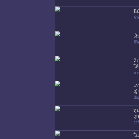
นี
ค่า
เง
ชี
คิ
ให
ดา
เอ
ญ้
ปัญ
ทุ
ถู
ธุร
ใน