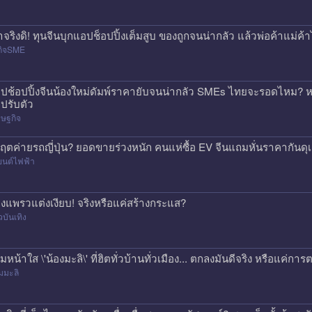
าจริงดิ! ทุนจีนบุกแอปช็อปปิ้งเต็มสูบ ของถูกจนน่ากลัว แล้วพ่อค้าแม่
กิจSME
ปช้อปปิ้งจีนน้องใหม่ดัมพ์ราคายับจนน่ากลัว SMEs ไทยจะรอดไหม? หร
ปรับตัว
ษฐกิจ
กฤตค่ายรถญี่ปุ่น? ยอดขายร่วงหนัก คนแห่ซื้อ EV จีนแถมหั่นราคากันด
ยนต์ไฟฟ้า
องแพรวแต่งเงียบ! จริงหรือแค่สร้างกระแส?
วบันเทิง
ีมหน้าใส \'น้องมะลิ\' ที่ฮิตทั่วบ้านทั่วเมือง... ตกลงมันดีจริง หรือแค
มมะลิ