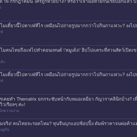
ด 16 กรกฎาคมนี้ ใครถูกหวยบ้าง? หรือว่าเจ้ามือหวยกินเรียบอีกแล้ว 
ย
ไมเดี๋ยวนี้ไปคาเฟ่ทีไร เหมือนไปถ่ายรูปมากกว่าไปกินกาแฟวะ? งงไป
ฟ่
ไมคนไทยถึงแห่ไปทำคอนเทนต์ \'หมูเด้ง\' ฮิปโปแคระที่สวนสัตว์เปิดเขา
เด้ง
ไมเดี๋ยวนี้ไปคาเฟ่ทีไร เหมือนไปถ่ายรูปมากกว่าไปกินกาแฟวะ? งงไป
ฟ่
รเคยทำ Thematrix ยกกระชับหน้ากับหมอเหมี่ยว กัญวราคลินิกบ้าง? เ
วิวเรียลๆ ค่ะ!
ินิกความงาม
มจริง! คนไทยจะรอดไหม? ทุนจีนบุกแอปช้อปปิ้ง ดัมพ์ราคาจนพ่อค้าแ
ษฐกิจ