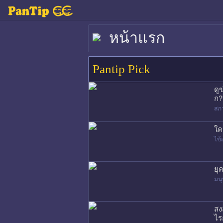
หน้าแรก
Pantip Pick
ดู
ก?
สภ
ใค
ไข้
ยุ
มนุ
สง
ไร