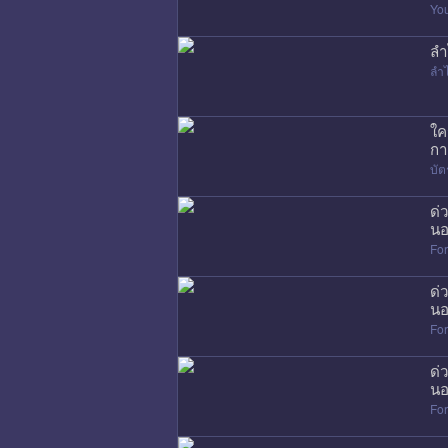
Yo
ลำ
ลำ
ใค
กา
บัต
ด่
นอ
Fo
ด่
นอ
Fo
ด่
นอ
Fo