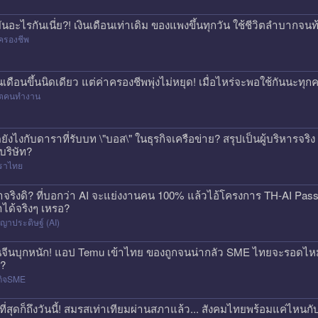
่มันอะไรกันเนี่ย?! เงินเดือนเท่าเดิม ของแพงขึ้นทุกวัน ใช้ชีวิตลำบาก
ครองชีพ
ินเดือนขึ้นนิดเดียว แต่ค่าครองชีพพุ่งไม่หยุด! เมื่อไหร่จะพอใช้กันนะทุ
วิตคนทำงาน
ดยังไงกับดาราที่รับบท \"บอส\" ในธุรกิจเครือข่าย? สรุปเป็นผู้บริหารจร
้บริษัท?
ราไทย
าจริงดิ? ที่บอกว่า AI จะแย่งงานคน 100% แล้วไอ้โครงการ TH-AI Pa
าได้จริงๆ เหรอ?
ญาประดิษฐ์ (AI)
นจีนบุกหนัก! แอป Temu เข้าไทย ของถูกจนน่ากลัว SME ไทยจะรอดไหม?
ก?
กิจSME
ที่สุดก็ถึงวันนี้! สมรสเท่าเทียมผ่านสภาแล้ว... สังคมไทยพร้อมแค่ไหนกั