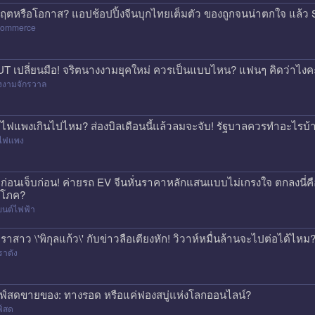
กฤตหรือโอกาส? แอปช้อปปิ้งจีนบุกไทยเต็มตัว ของถูกจนน่าตกใจ แล
commerce
T เปลี่ยนมือ! จริตนางงามยุคใหม่ ควรเป็นแบบไหน? แฟนๆ คิดว่าไงค
งงามจักรวาล
าไฟแพงเกินไปไหม? ส่องบิลเดือนนี้แล้วลมจะจับ! รัฐบาลควรทำอะไรบ้
าไฟแพง
้อก่อนเจ็บก่อน! ค่ายรถ EV จีนหั่นราคาหลักแสนแบบไม่เกรงใจ ตกลงนี่ค
ิโภค?
ยนต์ไฟฟ้า
ราสาว \'พิกุลแก้ว\' กับข่าวลือเตียงหัก! วิวาห์หมื่นล้านจะไปต่อได้ไหม
ราดัง
ฟ์สดขายของ: ทางรอด หรือแค่ฟองสบู่แห่งโลกออนไลน์?
ฟ์สด