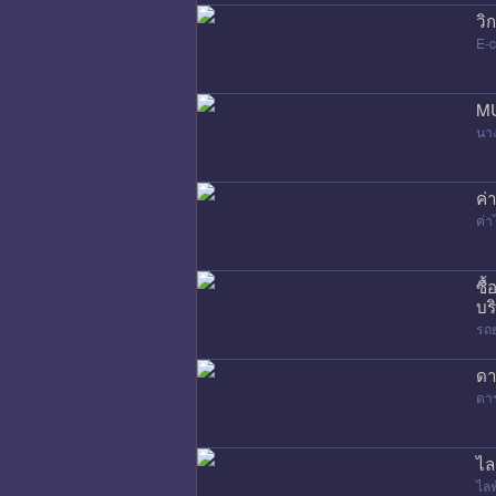
วิ
E-
MU
นา
ค่
ค่
ซื
บร
รถ
ดา
ดา
ไล
ไล