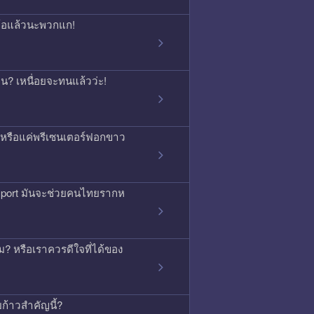
จนท้อแล้วนะพวกแก!
กคน? เหนื่อยจะทนแล้วว่ะ!
ิง หรือแค่พรีเซนเตอร์ฟอกขาว
ssport มันจะช่วยคนไทยรากห
 หรือเราควรดีใจที่ได้ของ
บก้าวสำคัญนี้?