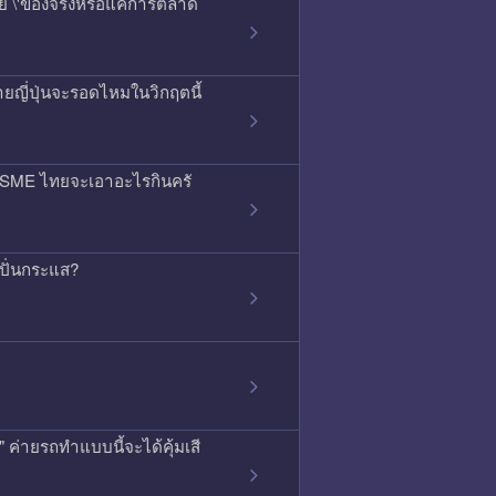
สัย \'ของจริงหรือแค่การตลาด
ยญี่ปุ่นจะรอดไหมในวิกฤตนี้
ลน์ SME ไทยจะเอาอะไรกินครั
ดปั่นกระแส?
ค่ายรถทำแบบนี้จะได้คุ้มเสี