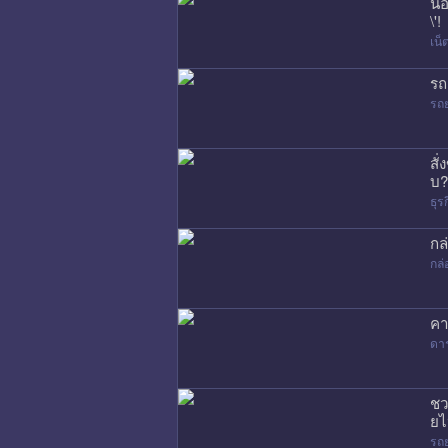
น้
\'!
เน
รถ
รถ
สั
บ?
ธุร
กล
กล่
คา
ดา
ชว
ยไ
รถ