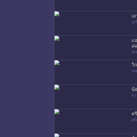
เอ
ธุร
แอ
อม
เศร
วิ
รถ
น้
ข่า
คร
ครี