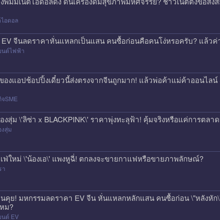
องพิมมี่เน็ตไอดอลดัง ดันเครื่องดื่มสุขภาพมหัศจรรย์? ชาวเน็ตตั้งข้อสง
็ตไอดอล
 EV จีนลดราคาหั่นแหลกเป็นแสน คนซื้อก่อนคือคนโง่หรอครับ? แล้วค่า
ยนต์ไฟฟ้า
่งของแอปช้อปปิ้งเดี๋ยวนี้ส่งตรงจากจีนถูกมาก! แล้วพ่อค้าแม่ค้าออนไ
กิจSME
่องสุ่ม \'ลิซ่า x BLACKPINK\' ราคาพุ่งทะลุฟ้า! คุ้มจริงหรือแค่การตลา
องสุ่ม
เฟ่ใหม่ \'น้องเอ\' แพงหูฉี่! ตกลงจะขายกาแฟหรือขายภาพลักษณ์?
รา
นคุย! มหกรรมลดราคา EV จีน หั่นแหลกหลักแสน คนซื้อก่อน \"หลังหัก\" 
หม?
ยนต์ EV