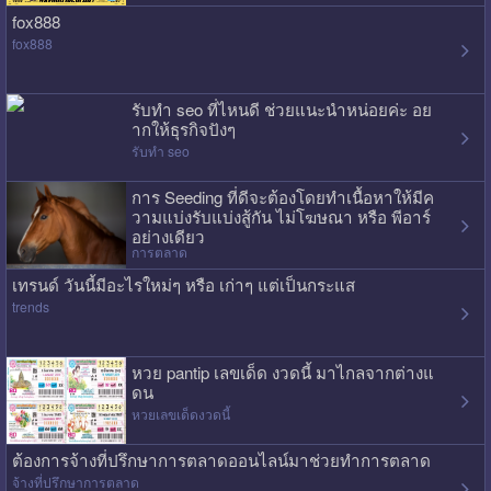
fox888
fox888
รับทำ seo ที่ไหนดี ช่วยแนะนำหน่อยค่ะ อย
ากให้ธุรกิจปังๆ
รับทำ seo
การ Seeding ที่ดีจะต้องโดยทำเนื้อหาให้มีค
วามแบ่งรับแบ่งสู้กัน ไม่โฆษณา หรือ พีอาร์
อย่างเดียว
การตลาด
เทรนด์ วันนี้มีอะไรใหม่ๆ หรือ เก่าๆ แต่เป็นกระแส
trends
หวย pantip เลขเด็ด งวดนี้ มาไกลจากต่างแ
ดน
หวยเลขเด็ดงวดนี้
ต้องการจ้างที่ปรึกษาการตลาดออนไลน์มาช่วยทำการตลาด
จ้างที่ปรึกษาการตลาด