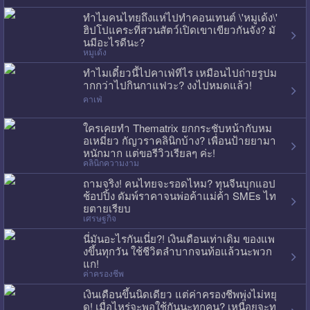
ทำไมคนไทยถึงแห่ไปทำคอนเทนต์ \'หมูเด้ง\'
ฮิปโปแคระที่สวนสัตว์เปิดเขาเขียวกันจัง? มั
นมีอะไรดีนะ?
หมูเด้ง
ทำไมเดี๋ยวนี้ไปคาเฟ่ทีไร เหมือนไปถ่ายรูปม
ากกว่าไปกินกาแฟวะ? งงไปหมดแล้ว!
คาเฟ่
ใครเคยทำ Thematrix ยกกระชับหน้ากับหม
อเหมี่ยว กัญวราคลินิกบ้าง? เพื่อนป้ายยามา
หนักมาก แต่ขอรีวิวเรียลๆ ค่ะ!
คลินิกความงาม
ถามจริง! คนไทยจะรอดไหม? ทุนจีนบุกแอป
ช้อปปิ้ง ดัมพ์ราคาจนพ่อค้าแม่ค้า SMEs ไท
ยตายเรียบ
เศรษฐกิจ
นี่มันอะไรกันเนี่ย?! เงินเดือนเท่าเดิม ของแพ
งขึ้นทุกวัน ใช้ชีวิตลำบากจนท้อแล้วนะพวก
แก!
ค่าครองชีพ
เงินเดือนขึ้นนิดเดียว แต่ค่าครองชีพพุ่งไม่หยุ
ด! เมื่อไหร่จะพอใช้กันนะทุกคน? เหนื่อยจะท