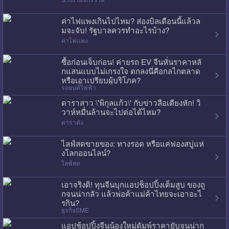
ค่าไฟแพงเกินไปไหม? ส่องบิลเดือนนี้แล้วล
มจะจับ! รัฐบาลควรทำอะไรบ้าง?
ค่าไฟแพง
ซื้อก่อนเจ็บก่อน! ค่ายรถ EV จีนหั่นราคาหลั
กแสนแบบไม่เกรงใจ ตกลงนี่คือกลไกตลาด
หรือเอาเปรียบผู้บริโภค?
รถยนต์ไฟฟ้า
ดาราสาว \'พิกุลแก้ว\' กับข่าวลือเตียงหัก! วิ
วาห์หมื่นล้านจะไปต่อได้ไหม?
ดาราดัง
ไลฟ์สดขายของ: ทางรอด หรือแค่ฟองสบู่แห่
งโลกออนไลน์?
ไลฟ์สด
เอาจริงดิ! ทุนจีนบุกแอปช็อปปิ้งเต็มสูบ ของถู
กจนน่ากลัว แล้วพ่อค้าแม่ค้าไทยจะเอาอะไ
รกิน?
ธุรกิจSME
แอปช้อปปิ้งจีนน้องใหม่ดัมพ์ราคายับจนน่าก