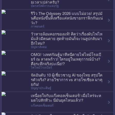
ยเวลาเปล่าครับ?
บัตรสวัสดิการแห่งรัฐ
รีวิว The Odyssey 2026 แบบไม่อวย! สรุปมั
นคือหนังขึ้นหิ้งหรือแค่หนังขายกราฟิกกันแน่
ว่ะ?
ภาพยนตร์
วัวหายล้อมคอกของแท้! คิดว่าเรื่องผับไฟไห
ม้แล้วมีคนตาย สุดท้ายมันก็จะวนลูปกลับมา
อีกไหม?
ปัญหาสังคม
OMG! วงทศกัณฐ์นาทีหนีตายไฟไหม้โรงเบี
ยร์ ณ ลาดพร้าว! ใครอยู่ในเหตุการณ์บ้าง?
คือระทึกจริงปะเนี่ย!?
ไฟไหม้โรงเบียร์
จัดอันดับ 10 ผู้เชี่ยวชาญ AI ของไทย สรุปใค
รตัวจริง? สายวิชาการ vs สายโซเชียล มาคุ
ยกัน!
ปัญญาประดิษฐ์
เหนื่อยใจกับแก๊งคอลเซ็นเตอร์! เมื่อไหร่จะห
มดไปสักทีวะ นี่มันยุคไหนแล้ว!?
แก๊งคอลเซ็นเตอร์