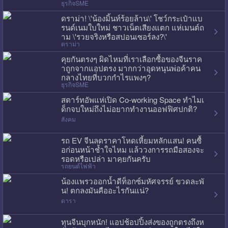
ธุรกิจSME
ดราม่า! \'น้องมิ้นท์ร้อยล้าน\' โชว์กระเป๋าแบ
รนด์เนมใบใหม่ ชาวเน็ตเสียงแตก แห่เมนต์ถ
าม \'รวยจริงหรือสปอนเซอร์ลง?\'
ดราม่า
คุยกันตรงๆ ผิดไหมที่เราเลือกซื้อของจีนราค
าถูกจากแอปตรง มากกว่าอุดหนุนพ่อค้าคน
กลางไทยที่บวกกำไรแพงๆ?
ธุรกิจSME
สตาร์ทอัพแห่เปิด Co-working Space ทำไมเ
ด็กจบใหม่ถึงไม่อยากทำงานออฟฟิศปกติ?
สังคม
รถ EV จีนลดราคาโหดเหี้ยมหลักแสน! คนซื้
อก่อนหน้าช้ำใจไหม แล้ววงการรถมือสองจะ
รอดหรือเปล่า มาคุยกันครับ
รถยนต์ไฟฟ้า
น้องแพรวออกน้ำดีท็อกซ์มหัศจรรย์ ขวดละพั
น! ตกลงมันคืออะไรกันแน่?
ดารา
ทุนจีนบุกหนัก! แอปช้อปปิ้งส่งของถูกตรงถึงห