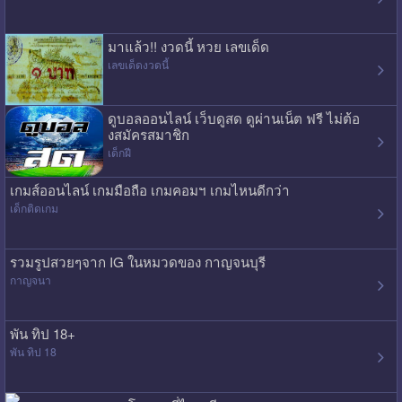
มาแล้ว!! งวดนี้ หวย เลขเด็ด
เลขเด็ดงวดนี้
ดูบอลออนไลน์ เว็บดูสด ดูผ่านเน็ต ฟรี ไม่ต้อ
งสมัครสมาชิก
เด็กฝี
เกมส์ออนไลน์ เกมมือถือ เกมคอมฯ เกมไหนดีกว่า
เด็กติดเกม
รวมรูปสวยๆจาก IG ในหมวดของ กาญจนบุรี
กาญจนา
พัน ทิป 18+
พัน ทิป 18