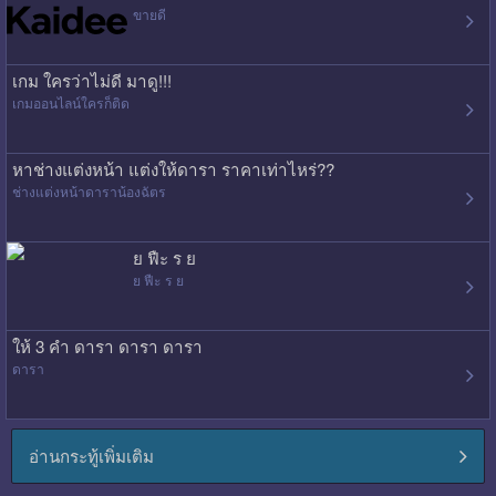
ขายดี
เกม ใครว่าไม่ดี มาดู!!!
เกมออนไลน์ใครก็ติด
หาช่างแต่งหน้า แต่งให้ดารา ราคาเท่าไหร่??
ช่างแต่งหน้าดาราน้องฉัตร
ย ฟืะ ร ย
ย ฟืะ ร ย
ให้ 3 คำ ดารา ดารา ดารา
ดารา
อ่านกระทู้เพิ่มเติม