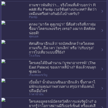
ถามชาวพันทิปว่า... จริงไหมที่เค้าบอกว่า R
eddit คือ Pantip เวอร์ชั่นต่างประเทศ? คิดว่า
เหมือนหรือต่างกันยังไงบ้างครับ?
Pantip
ตกลง \'มาร์ค คูคูเรญ่า\' นี่คือตัวจริงที่เราทุ่ม
ซื้อมาโคตรแพงจริงๆ เหรอ? งงมาก ดิสคัสห
น่อยดิ!
ฟุตบอล
ทัศนศึกษาอีกแล้ว! รถบัสพลิกคว่ำหวิดสลด
ถามจริง..ถึงเวลา \'ยกเลิก\' หรือ \'ปรับปรุง\'
การไปเที่ยวแบบนี้รึยัง?
โรงเรียน
ใครเคยได้ยินตำนาน \'บูรพาอาถรรพ์\' (The
East Palace) ของเกาหลีบ้าง? ฟังแล้วขนลุก
ซู่เลยว่ะ
เรื่องสยองขวัญ
เบื่อมั้ย? น้ำมันเบนซินเอาอีกแล้ว ขึ้นราคาไ
ม่พักแถมคุณภาพสวนทาง สรุปเราต้องทนไ
ปถึงเมื่อไหร่
ราคาน้ำมัน
ใครเคยอุทธรณ์บัตรสวัสดิการแห่งรัฐบ้าง? อ
ยากรู้ว่าโอกาสผ่านมีกี่เปอร์เซ็นต์ หรือแค่เสี