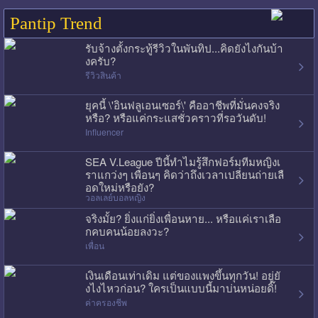
Pantip Trend
รับจ้างตั้งกระทู้รีวิวในพันทิป...คิดยังไงกันบ้า
งครับ?
รีวิวสินค้า
ยุคนี้ \'อินฟลูเอนเซอร์\' คืออาชีพที่มั่นคงจริง
หรือ? หรือแค่กระแสชั่วคราวที่รอวันดับ!
Influencer
SEA V.League ปีนี้ทำไมรู้สึกฟอร์มทีมหญิงเ
ราแกว่งๆ เพื่อนๆ คิดว่าถึงเวลาเปลี่ยนถ่ายเลื
อดใหม่หรือยัง?
วอลเลย์บอลหญิง
จริงมั้ย? ยิ่งแก่ยิ่งเพื่อนหาย... หรือแค่เราเลือ
กคบคนน้อยลงวะ?
เพื่อน
เงินเดือนเท่าเดิม แต่ของแพงขึ้นทุกวัน! อยู่ยั
งไงไหวก่อน? ใครเป็นแบบนี้มาบ่นหน่อยดิ๊!
ค่าครองชีพ