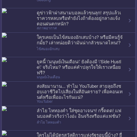
ดูข่าวฟ้าผ่าสนามบอลแล้วขนลุก! สรุปแล้วเ
ราควรหลบหรือทำยังไงถ้าต้องอยู่กลางแจ้ง
ตอนฝนตกหนัก?
สภาพอากาศ
ใครเคยเป็นไข้สมองอักเสบบ้าง? หรือมีคนรู้จั
กมั้ย? เล่าหน่อยดิว่ามันน่ากลัวขนาดไหน!?
ไข้สมองอักเสบ
ยุคนี้ \'มนุษย์เงินเดือน\' ยังต้องมี \'Side Hustl
e\' จริงไหม? หรือแค่คำปลุกใจให้เราเหนื่อย
ฟรี?
มนุษย์เงินเดือน
สงสัยมานาน... ทำไม YouTuber สายลุยถึงช
อบเอาชีวิตไปเสี่ยงในที่อันตราย? เพื่อคอนเท
นต์หรือเพื่ออะไรกันแน่?
YouTuber
ลำไย ไหทองคำ ใส่ชุดอาเจนฯ! กรี๊ดดด! แฟ
นบอลตัวจริงว่าไงอ่ะ อินจริงหรือแค่แฟชั่น?
ลำไย ไหทองคำ
ใครไม่ได้บัตรสวัสดิการแห่งรัฐรอบนี้บ้าง? ยื่