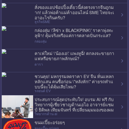
สั่งของแอปช้อปปิ้งเดี๋ยวนี้ส่งตรงจากจีนถูกม
าก! แล้วพ่อค้าแม่ค้าออนไลน์ SME ไทยจะเ
อาอะไรกินครับ?
ธุรกิจSME
กล่องสุ่ม \'ลิซ่า x BLACKPINK\' ราคาพุ่งทะ
ลุฟ้า! คุ้มจริงหรือแค่การตลาดปั่นกระแส?
กล่องสุ่ม
คาเฟ่ใหม่ \'น้องเอ\' แพงหูฉี่! ตกลงจะขายกา
แฟหรือขายภาพลักษณ์?
ดารา
ชวนคุย! มหกรรมลดราคา EV จีน หั่นแหลก
หลักแสน คนซื้อก่อน \"หลังหัก\" ค่ายรถทำแ
บบนี้จะได้คุ้มเสียไหม?
รถยนต์ EV
ประสบการณ์สุดประทับใจ! อบรม AI ฟรี กับ
วิทยากรผู้เชี่ยวชาญด้านเอไอ อาจารย์แชม
ป์ ธิติพล เทียมจันทร์ ที่เปลี่ยนมุมมองของผม
วิทยากรด้าน ai
ไปเลย
ขนมเปี๊ยะอร่อยๆ
ขนมเปี๊ยะอร่อยๆ