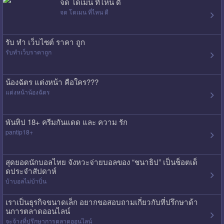
จด โดเมน ที่ไหน ดี
จด โดเมน ที่ไหน ดี
รับ ทํา เว็บไซต์ ราคา ถูก
รับทําเว็บราคาถูก
น้องฉัตร แต่งหน้า คือใคร???
แต่งหน้าน้องฉัตร
พันทิป 18+ ครีมกันแดด และ ความ รัก
pantip18+
สุดยอดนักบอลไทย จังหวะจ่ายบอลของ “ชนาธิป” เป็นช็อตเด็
ดประจำสัปดาห์
บ้าบอลไม่บ้าบิ่น
เราเป็นธุรกิจขนาดเล็ก อยากขอสอบถามเกี่ยวกับที่ปรึกษาด้า
นการตลาดออนไลน์
จะจ้างที่ปรึกษาการตลาดออนไลน์