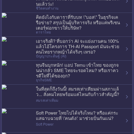
นแล้วว่ะ!
ชีวิตคนทำงาน
คิดยังไงกับดาราที่รับบท \"บอส\" ในธุรกิจเค
รือข่าย? สรุปเป็นผู้บริหารจริง หรือแค่พรีเซน
เตอร์ฟอกขาวให้บริษัท?
ดาราไทย
เอาจริงดิ? ที่บอกว่า AI จะแย่งงานคน 100%
แล้วไอ้โครงการ TH-AI Passport มันจะช่วย
คนไทยรากหญ้าได้จริงๆ เหรอ?
ปัญญาประดิษฐ์ (AI)
ทุนจีนบุกหนัก! แอป Temu เข้าไทย ของถูกจ
นน่ากลัว SME ไทยจะรอดไหม? หรือเราคว
รดีใจที่ได้ของถูก?
ธุรกิจSME
ในที่สุดก็ถึงวันนี้! สมรสเท่าเทียมผ่านสภาแล้
ว... สังคมไทยพร้อมแค่ไหนกับก้าวสำคัญนี้?
สมรสเท่าเทียม
Soft Power ไทยไปได้จริงไหม? หรือแค่กระ
แสฉาบฉวยที่ \'คนดัง\' มาช่วยปั่นกันแน่?
Soft Power