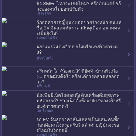
ลัว SMEs ไทยจะรอดไหม? หรือเป็นแค่ข้ออ้
างของคนไม่ยอมปรับตัว
เศรษฐกิจ
วิกฤตค่ายรถญี่ปุ่น? ยอดขายร่วงหนัก คนแห่
ซื้อ EV จีนแถมหั่นราคากันดุเดือด อนาคตจ
ะเป็นยังไง?
รถยนต์ไฟฟ้า
น้องแพรวแต่งเงียบ! จริงหรือแค่สร้างกระแ
ส?
ข่าวบันเทิง
ครีมหน้าใส \'น้องมะลิ\' ที่ฮิตทั่วบ้านทั่วเมือ
ง... ตกลงมันดีจริง หรือแค่การตลาดหลอกด
าว?
ครีมมะลิ
น้องพิมมี่เน็ตไอดอลดัง ดันเครื่องดื่มสุขภาพ
มหัศจรรย์? ชาวเน็ตตั้งข้อสงสัย \'ของจริงหรื
อแค่การตลาด\'!
เน็ตไอดอล
รถ EV จีนลดราคาหั่นแหลกเป็นแสน คนซื้อ
ก่อนคือคนโง่หรอครับ? แล้วค่ายญี่ปุ่นจะรอ
ดไหมในวิกฤตนี้
รถยนต์ไฟฟ้า