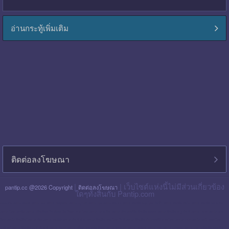
อ่านกระทู้เพิ่มเติม
ติดต่อลงโฆษณา
|
| เว็บไซต์แห่งนี้ไม่มีส่วนเกี่ยวข้อง
pantip.cc @2026 Copyright
ติดต่อลงโฆษณา
ใดๆทั้งสิ้นกับ Pantip.com
blackpink pantip
aespa pantip
bts pantip
newjeans pantip
cgm48 pantip
lisa pantip
สิน ธร pantip
สินเชื่อ กรุง ไทย ใจป้ำ pantip
สินเชื่อ ฉับไว pantip
สินเชื่อ พร อ มิส
pantip
ไทย เครดิต pantip
เส้นเลือด ใน สมอง ตีบ รักษา หาย ไหม pantip
พร อ มิส pantip
เงิน เทอร์โบ สินเชื่อ บุคคล pantip
สินเชื่อ ท รู มัน นี่ pantip
twice pantip
กรุง
โซล pantip
สินเชื่อ ไทย เครดิต pantip
cat999 pantip
มัน นี่ ฮั บ pantip
สินเชื่อ กรุง ไทย ใจดี pantip
สินเชื่อ cimb อนุมัติ ยาก ไหม pantip
gidle pantip
swift code ไทย
พาณิชย์ pantip
สินเชื่อ เพ ย์ เน็ ก ซ์ pantip
refinn pantip
เชื้อรา บน หนัง ศีรษะ pantip
enhypen pantip
fiwfans pantip
nba pantip
uchoose pantip
mymo สินเชื่อ ออมสิน