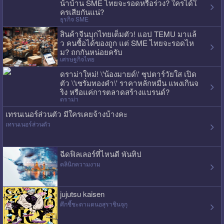
น้าบ้าน SME ไทยจะรอดหรือร่วง? ใครได้ใ
ครเสียกันแน่?
ธุรกิจ SME
สินค้าจีนบุกไทยเต็มตัว! แอป TEMU มาแล้
ว คนซื้อได้ของถูก แต่ SME ไทยจะรอดไห
ม? ถกกันหน่อยครับ
เศรษฐกิจไทย
ดราม่าใหม่! \'น้องมายด์\' ซุปตาร์วัยใส เปิด
ตัว \'เซรั่มทองคำ\' ราคาหลักหมื่น แพงเกินจ
ริง หรือแค่การตลาดสร้างแบรนด์?
ดราม่า
เทรนเนอร์ส่วนตัว มีใครเคยจ้างบ้างคะ
เทรนเนอร์ส่วนตัว
ฉีดฟิลเลอร์ที่ไหนดี พันทิป
คลินิกความงาม
jujutsu kaisen
ศึกชี้ชะตาแดนอสุราชินจุกุ