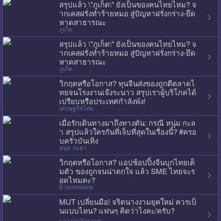
สรุปแล้ว \"ภูเก็ต\" ยังเป็นของคนไทยไหม? จ
ากเคสฝรั่งทำร้ายหมอ สู่ปัญหาฝรั่งกร่าง-ยึด
หาดสาธารณะ
ภูเก็ต
สรุปแล้ว \"ภูเก็ต\" ยังเป็นของคนไทยไหม? จ
ากเคสฝรั่งทำร้ายหมอ สู่ปัญหาฝรั่งกร่าง-ยึด
หาดสาธารณะ
ภูเก็ต
วิกฤตหรือโอกาส? ทุนจีนส่งของถูกตีตลาดไ
ทยจนโรงงานเจ๊งระนาว สรุปเราผู้บริโภคได้
เปรียบหรือประเทศกำลังพัง!
เศรษฐกิจไทย
เมื่อรักเดินทางมาถึงทางตัน: กรณี หนุ่ม กะล
า สรุปแล้วใครกันที่เจ็บที่สุดในเรื่องนี้? #ครอ
บครัวบันเทิง
หนุ่ม กะลา
วิกฤตหรือโอกาส? แอปช้อปปิ้งจีนบุกไทยเต็
มตัว ของถูกจนน่าตกใจ แล้ว SME ไทยจะร
อดไหมคะ?
E-commerce
MUT เปลี่ยนมือ! จริตนางงามยุคใหม่ ควรเป็
นแบบไหน? แฟนๆ คิดว่าไงคะ/ครับ?
นางงามจักรวาล