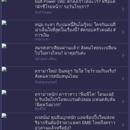
Soft Power ไทย: ตกลงเราได้อะไร? หรือแค่
\'ผักชีโรยหน้า\' รอวันโรยรา?
Soft Power
หนุ่ม กะลา กับปมหนี้สินไม่รู้จบ: ใครกันแน่ที่
น่าเห็นใจที่สุดในเรื่องนี้? #ครอบครัวคนดัง #
การเงิน
หนุ่มกะลา
สมรสเท่าเทียมผ่านแล้ว! สังคมไทยจะเปลี่ยน
ไปในทางไหน? มาคุยกันค่ะ
สมรสเท่าเทียม
ดราม่าใหม่! อินฟลูฯ วัยใส โชว์รวยเกินจริง?
สังคมควรสนับสนุนไหม
อินฟลูเอนเซอร์
ดราม่าหนัก! ดาราสาว \'พิมพิไล\' โดนแฉยั
บ รับเงินโปรโมทแบรนด์ปลอม แฟนคลับลั่น
\'ผิดหวังมาก!\'
พิมพิไล
ถกสนั่น! ทุนจีนบุกหนัก แอพช้อปปิ้งใหม่ส่งฟ
รีจากจีนดัมป์ราคาแหลก SME ไทยถึงคราว
อวสานแล้วหรือยัง?