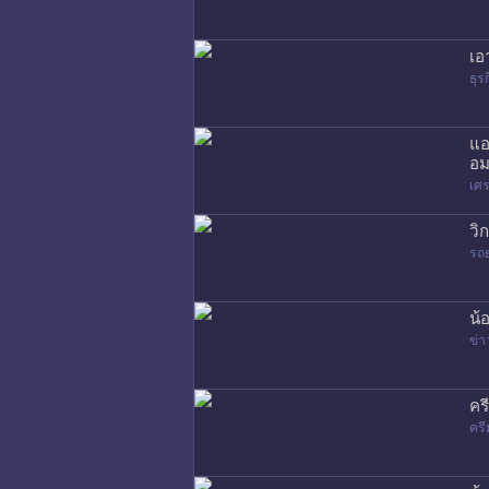
เอ
ธุร
แอ
อม
เศร
วิ
รถ
น้
ข่า
คร
ครี