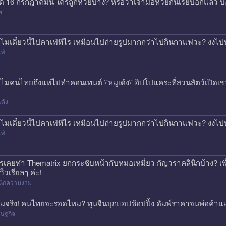
ด 16 กรกฎาคมนี้ ใครถูกหวยบ้าง? หรือว่าเจ้ามือหวยกินเรียบอีกแล้ว 
ย
ไมเดี๋ยวนี้ไปคาเฟ่ทีไร เหมือนไปถ่ายรูปมากกว่าไปกินกาแฟวะ? งงไป
ฟ่
ไมคนไทยถึงแห่ไปทำคอนเทนต์ \'หมูเด้ง\' ฮิปโปแคระที่สวนสัตว์เปิดเขา
เด้ง
ไมเดี๋ยวนี้ไปคาเฟ่ทีไร เหมือนไปถ่ายรูปมากกว่าไปกินกาแฟวะ? งงไป
ฟ่
รเคยทำ Thematrix ยกกระชับหน้ากับหมอเหมี่ยว กัญวราคลินิกบ้าง? เ
วิวเรียลๆ ค่ะ!
ินิกความงาม
มจริง! คนไทยจะรอดไหม? ทุนจีนบุกแอปช้อปปิ้ง ดัมพ์ราคาจนพ่อค้าแ
ษฐกิจ