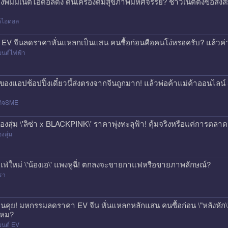
องพิมมี่เน็ตไอดอลดัง ดันเครื่องดื่มสุขภาพมหัศจรรย์? ชาวเน็ตตั้งข้อสง
็ตไอดอล
 EV จีนลดราคาหั่นแหลกเป็นแสน คนซื้อก่อนคือคนโง่หรอครับ? แล้วค่า
ยนต์ไฟฟ้า
่งของแอปช้อปปิ้งเดี๋ยวนี้ส่งตรงจากจีนถูกมาก! แล้วพ่อค้าแม่ค้าออนไ
กิจSME
่องสุ่ม \'ลิซ่า x BLACKPINK\' ราคาพุ่งทะลุฟ้า! คุ้มจริงหรือแค่การตลา
องสุ่ม
เฟ่ใหม่ \'น้องเอ\' แพงหูฉี่! ตกลงจะขายกาแฟหรือขายภาพลักษณ์?
รา
นคุย! มหกรรมลดราคา EV จีน หั่นแหลกหลักแสน คนซื้อก่อน \"หลังหัก\" 
หม?
ยนต์ EV