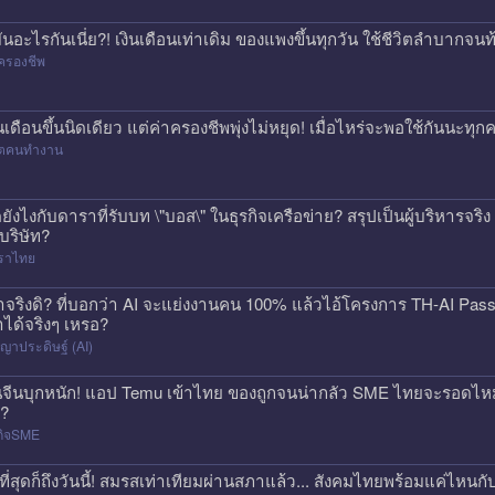
่มันอะไรกันเนี่ย?! เงินเดือนเท่าเดิม ของแพงขึ้นทุกวัน ใช้ชีวิตลำบาก
ครองชีพ
ินเดือนขึ้นนิดเดียว แต่ค่าครองชีพพุ่งไม่หยุด! เมื่อไหร่จะพอใช้กันนะทุ
วิตคนทำงาน
ดยังไงกับดาราที่รับบท \"บอส\" ในธุรกิจเครือข่าย? สรุปเป็นผู้บริหารจร
้บริษัท?
ราไทย
าจริงดิ? ที่บอกว่า AI จะแย่งงานคน 100% แล้วไอ้โครงการ TH-AI Pa
าได้จริงๆ เหรอ?
ญาประดิษฐ์ (AI)
นจีนบุกหนัก! แอป Temu เข้าไทย ของถูกจนน่ากลัว SME ไทยจะรอดไหม?
ก?
กิจSME
ที่สุดก็ถึงวันนี้! สมรสเท่าเทียมผ่านสภาแล้ว... สังคมไทยพร้อมแค่ไหนกั