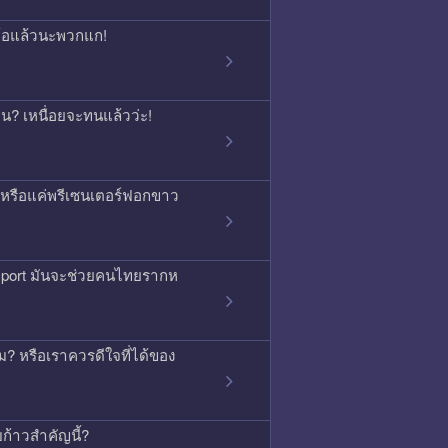
จนท้อแล้วนะพวกแก!
กคน? เหนื่อยจะทนแล้วว่ะ!
ิง หรือแค่พรีเซนเตอร์ฟอกขาว
ssport มันจะช่วยคนไทยรากห
 หรือเราควรดีใจที่ได้ของ
บก้าวสำคัญนี้?