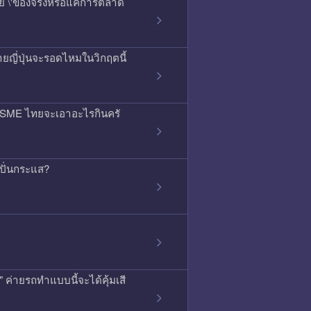
สัย \'ของจริงหรือแค่การตลาด
ยญี่ปุ่นจะรอดไหมในวิกฤตนี้
ลน์ SME ไทยจะเอาอะไรกินครั
ดปั่นกระแส?
ค่ายรถทำแบบนี้จะได้คุ้มเสี