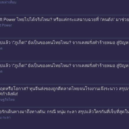
สเท่าเทียม
ft Power ไทยไปได้จริงไหม? หรือแค่กระแสฉาบฉวยที่ \'คนดัง\' มาช่วยป
t Power
ุปแล้ว \"ภูเก็ต\" ยังเป็นของคนไทยไหม? จากเคสฝรั่งทำร้ายหมอ สู่ปั
็ต
ุปแล้ว \"ภูเก็ต\" ยังเป็นของคนไทยไหม? จากเคสฝรั่งทำร้ายหมอ สู่ปั
็ต
กฤตหรือโอกาส? ทุนจีนส่งของถูกตีตลาดไทยจนโรงงานเจ๊งระนาว สรุปเร
ศกำลังพัง!
รษฐกิจไทย
ื่อรักเดินทางมาถึงทางตัน: กรณี หนุ่ม กะลา สรุปแล้วใครกันที่เจ็บที่สุดใน
่ม กะลา