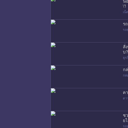
น้
\'!
เน
รถ
รถ
สั
บ?
ธุร
กล
กล่
คา
ดา
ชว
ยไ
รถ