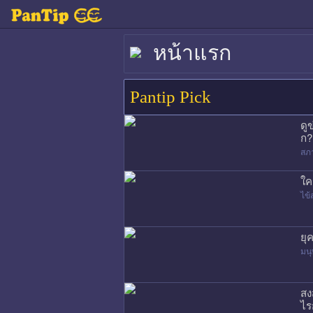
หน้าแรก
Pantip Pick
ดู
ก?
สภ
ใค
ไข้
ยุ
มนุ
สง
ไร