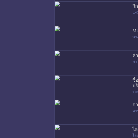
วิ
E-
MU
นา
ค่
ค่
ซื
บร
รถ
ดา
ดา
ไล
ไล