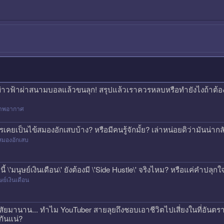
ข่าวฟ้าผ่าสนามบอลแล้วขนลุก! สรุปแล้วเราควรหลบหรือทำยังไงถ้าต้
าพอากาศ
รเคยเป็นไข้สมองอักเสบบ้าง? หรือมีคนรู้จักมั้ย? เล่าหน่อยดิว่ามันน่
สมองอักเสบ
คนี้ \'มนุษย์เงินเดือน\' ยังต้องมี \'Side Hustle\' จริงไหม? หรือแค่คำปลุก
ษย์เงินเดือน
สัยมานาน... ทำไม YouTuber สายลุยถึงชอบเอาชีวิตไปเสี่ยงในที่อันตรา
กันแน่?