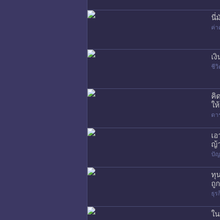
นี
ค่า
เง
ชี
คิ
ให
ดา
เอ
ญ้
ปัญ
ทุ
ถู
ธุร
ใน