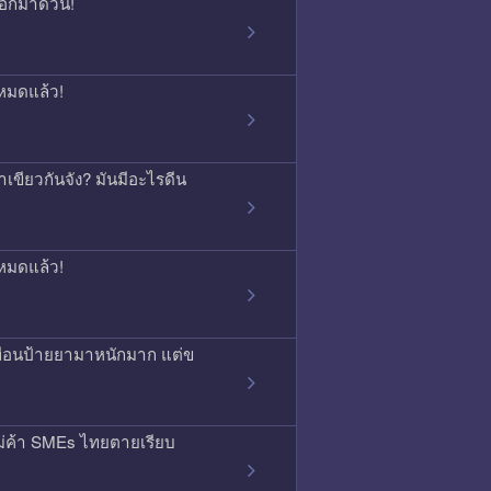
บอกมาด่วน!
หมดแล้ว!
เขียวกันจัง? มันมีอะไรดีน
หมดแล้ว!
พื่อนป้ายยามาหนักมาก แต่ข
ม่ค้า SMEs ไทยตายเรียบ