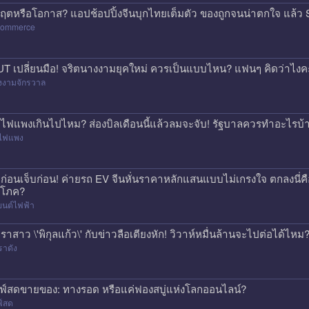
กฤตหรือโอกาส? แอปช้อปปิ้งจีนบุกไทยเต็มตัว ของถูกจนน่าตกใจ แล
commerce
T เปลี่ยนมือ! จริตนางงามยุคใหม่ ควรเป็นแบบไหน? แฟนๆ คิดว่าไงค
งงามจักรวาล
าไฟแพงเกินไปไหม? ส่องบิลเดือนนี้แล้วลมจะจับ! รัฐบาลควรทำอะไรบ้
าไฟแพง
้อก่อนเจ็บก่อน! ค่ายรถ EV จีนหั่นราคาหลักแสนแบบไม่เกรงใจ ตกลงนี่ค
ิโภค?
ยนต์ไฟฟ้า
ราสาว \'พิกุลแก้ว\' กับข่าวลือเตียงหัก! วิวาห์หมื่นล้านจะไปต่อได้ไหม
ราดัง
ฟ์สดขายของ: ทางรอด หรือแค่ฟองสบู่แห่งโลกออนไลน์?
ฟ์สด