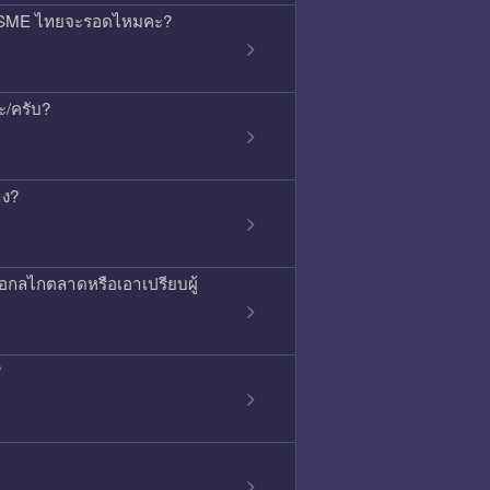
้ว SME ไทยจะรอดไหมคะ?
ะ/ครับ?
าง?
ือกลไกตลาดหรือเอาเปรียบผู้
?