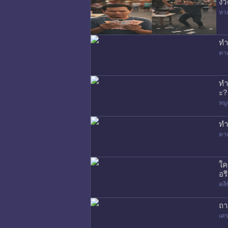
งว
หว
ทำ
คาเ
ทำ
ะ?
หมู
ทำ
คาเ
ใค
อรี
คล
ถา
เศร