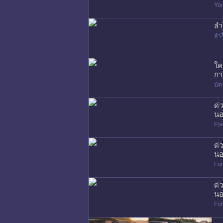
Yo
ลำ
ลำ
ใค
กา
บัต
ด่
นอ
Fo
ด่
นอ
Fo
ด่
นอ
Fo