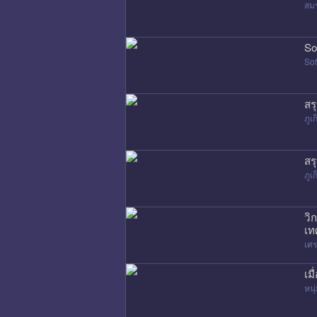
สมร
So
Sof
สร
ภูเก
สร
ภูเก
วิ
เท
เศ
เม
หนุ