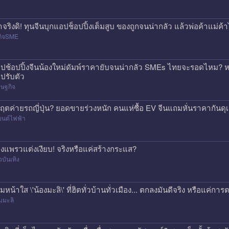
าจริงดิ! ทุนจีนบุกแอปช็อปปิ้งเต็มสูบ ของถูกจนน่ากลัว แล้วพ่อค้าแม่
กิจSME
ปช้อปปิ้งจีนน้องใหม่ดัมพ์ราคายับจนน่ากลัว SMEs ไทยจะรอดไหม? หร
ปรับตัว
ษฐกิจ
กฤตค่ายรถญี่ปุ่น? ยอดขายร่วงหนัก คนแห่ซื้อ EV จีนแถมหั่นราคากันด
ยนต์ไฟฟ้า
องแพรวแต่งเงียบ! จริงหรือแค่สร้างกระแส?
วบันเทิง
ีมหน้าใส \'น้องมะลิ\' ที่ฮิตทั่วบ้านทั่วเมือง... ตกลงมันดีจริง หรือแค
มมะลิ