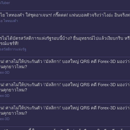
uTuber
ไย ไหทองคำ ใส่ชุดอาเจนฯ! กรี๊ดดด! แฟนบอลตัวจริงว่าไงอ่ะ อินจริงห
ไย ไหทองคำ
รไม่ได้บัตรสวัสดิการแห่งรัฐรอบนี้บ้าง? ยื่นอุทธรณ์ไปแล้วเงียบกริบ ห
รณ์แชร์ที!
รสวัสดิการแห่งรัฐ
วน! ศาลไม่ให้ประกันตัว \'มัลลิกา\' บอสใหญ่ QRS คดี Forex-3D มองว่าโ
นคุกยาวไหม?
rex-3D
วน! ศาลไม่ให้ประกันตัว \'มัลลิกา\' บอสใหญ่ QRS คดี Forex-3D มองว่าโ
นคุกยาวไหม?
rex-3D
วน! ศาลไม่ให้ประกันตัว \'มัลลิกา\' บอสใหญ่ QRS คดี Forex-3D มองว่าโ
นคุกยาวไหม?
rex-3D