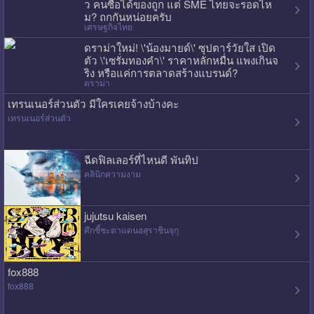
ว คนซื้อได้ของถูก แต่ SME ไทยจะรอดไห
ม? ถกกันหน่อยครับ
เศรษฐกิจไทย
ดราม่าใหม่! \'น้องมายด์\' ซุปตาร์วัยใส เปิด
ตัว \'เซรั่มทองคำ\' ราคาหลักหมื่น แพงเกินจ
ริง หรือแค่การตลาดสร้างแบรนด์?
ดราม่า
เทรนเนอร์ส่วนตัว มีใครเคยจ้างบ้างคะ
เทรนเนอร์ส่วนตัว
ฉีดฟิลเลอร์ที่ไหนดี พันทิป
คลินิกความงาม
jujutsu kaisen
ศึกชี้ชะตาแดนอสุราชินจุกุ
fox888
fox888