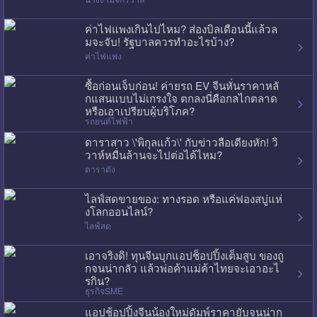
ค่าไฟแพงเกินไปไหม? ส่องบิลเดือนนี้แล้วล
มจะจับ! รัฐบาลควรทำอะไรบ้าง?
ค่าไฟแพง
ซื้อก่อนเจ็บก่อน! ค่ายรถ EV จีนหั่นราคาหลั
กแสนแบบไม่เกรงใจ ตกลงนี่คือกลไกตลาด
หรือเอาเปรียบผู้บริโภค?
รถยนต์ไฟฟ้า
ดาราสาว \'พิกุลแก้ว\' กับข่าวลือเตียงหัก! วิ
วาห์หมื่นล้านจะไปต่อได้ไหม?
ดาราดัง
ไลฟ์สดขายของ: ทางรอด หรือแค่ฟองสบู่แห่
งโลกออนไลน์?
ไลฟ์สด
เอาจริงดิ! ทุนจีนบุกแอปช็อปปิ้งเต็มสูบ ของถู
กจนน่ากลัว แล้วพ่อค้าแม่ค้าไทยจะเอาอะไ
รกิน?
ธุรกิจSME
แอปช้อปปิ้งจีนน้องใหม่ดัมพ์ราคายับจนน่าก