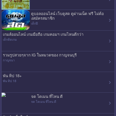
ดูบอลออนไลน์ เว็บดูสด ดูผ่านเน็ต ฟรี ไม่ต้อ
งสมัครสมาชิก
เด็กฝี
เกมส์ออนไลน์ เกมมือถือ เกมคอมฯ เกมไหนดีกว่า
เด็กติดเกม
รวมรูปสวยๆจาก IG ในหมวดของ กาญจนบุรี
กาญจนา
พัน ทิป 18+
พัน ทิป 18
จด โดเมน ที่ไหน ดี
จด โดเมน ที่ไหน ดี