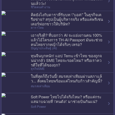
นแล้วว่ะ!
ชีวิตคนทำงาน
คิดยังไงกับดาราที่รับบท \"บอส\" ในธุรกิจเค
รือข่าย? สรุปเป็นผู้บริหารจริง หรือแค่พรีเซน
เตอร์ฟอกขาวให้บริษัท?
ดาราไทย
เอาจริงดิ? ที่บอกว่า AI จะแย่งงานคน 100%
แล้วไอ้โครงการ TH-AI Passport มันจะช่วย
คนไทยรากหญ้าได้จริงๆ เหรอ?
ปัญญาประดิษฐ์ (AI)
ทุนจีนบุกหนัก! แอป Temu เข้าไทย ของถูกจ
นน่ากลัว SME ไทยจะรอดไหม? หรือเราคว
รดีใจที่ได้ของถูก?
ธุรกิจSME
ในที่สุดก็ถึงวันนี้! สมรสเท่าเทียมผ่านสภาแล้
ว... สังคมไทยพร้อมแค่ไหนกับก้าวสำคัญนี้?
สมรสเท่าเทียม
Soft Power ไทยไปได้จริงไหม? หรือแค่กระ
แสฉาบฉวยที่ \'คนดัง\' มาช่วยปั่นกันแน่?
Soft Power