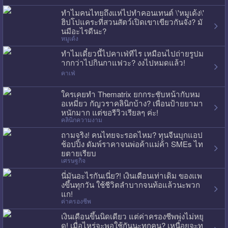
ทำไมคนไทยถึงแห่ไปทำคอนเทนต์ \'หมูเด้ง\'
ฮิปโปแคระที่สวนสัตว์เปิดเขาเขียวกันจัง? มั
นมีอะไรดีนะ?
หมูเด้ง
ทำไมเดี๋ยวนี้ไปคาเฟ่ทีไร เหมือนไปถ่ายรูปม
ากกว่าไปกินกาแฟวะ? งงไปหมดแล้ว!
คาเฟ่
ใครเคยทำ Thematrix ยกกระชับหน้ากับหม
อเหมี่ยว กัญวราคลินิกบ้าง? เพื่อนป้ายยามา
หนักมาก แต่ขอรีวิวเรียลๆ ค่ะ!
คลินิกความงาม
ถามจริง! คนไทยจะรอดไหม? ทุนจีนบุกแอป
ช้อปปิ้ง ดัมพ์ราคาจนพ่อค้าแม่ค้า SMEs ไท
ยตายเรียบ
เศรษฐกิจ
นี่มันอะไรกันเนี่ย?! เงินเดือนเท่าเดิม ของแพ
งขึ้นทุกวัน ใช้ชีวิตลำบากจนท้อแล้วนะพวก
แก!
ค่าครองชีพ
เงินเดือนขึ้นนิดเดียว แต่ค่าครองชีพพุ่งไม่หยุ
ด! เมื่อไหร่จะพอใช้กันนะทุกคน? เหนื่อยจะท