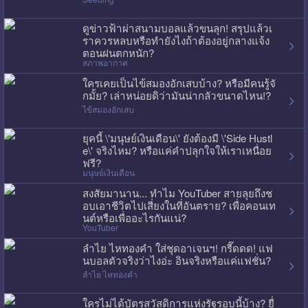
ดูข่าวฟ้าผ่าสนามบอลแล้วขนลุก! สรุปแล้วเ
ราควรหลบหรือทำยังไงถ้าต้องอยู่กลางแจ้ง
ตอนฝนตกหนัก?
สภาพอากาศ
ใครเคยเป็นไข้สมองอักเสบบ้าง? หรือมีคนรู้จั
กมั้ย? เล่าหน่อยดิว่ามันน่ากลัวขนาดไหน!?
ไข้สมองอักเสบ
ยุคนี้ \'มนุษย์เงินเดือน\' ยังต้องมี \'Side Hustl
e\' จริงไหม? หรือแค่คำปลุกใจให้เราเหนื่อย
ฟรี?
มนุษย์เงินเดือน
สงสัยมานาน... ทำไม YouTuber สายลุยถึงช
อบเอาชีวิตไปเสี่ยงในที่อันตราย? เพื่อคอนเท
นต์หรือเพื่ออะไรกันแน่?
YouTuber
ลำไย ไหทองคำ ใส่ชุดอาเจนฯ! กรี๊ดดด! แฟ
นบอลตัวจริงว่าไงอ่ะ อินจริงหรือแค่แฟชั่น?
ลำไย ไหทองคำ
ใครไม่ได้บัตรสวัสดิการแห่งรัฐรอบนี้บ้าง? ยื่