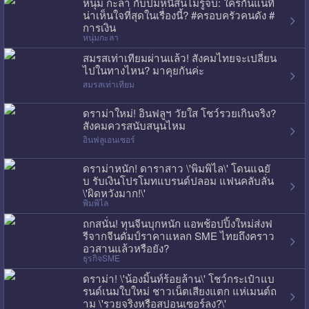
หนุ่ม กะลา กับปมหนี้สินไม่รู้จบ: ใครกันแน่ที่
น่าเห็นใจที่สุดในเรื่องนี้? #ครอบครัวคนดัง #
การเงิน
หนุ่มกะลา
สมรสเท่าเทียมผ่านแล้ว! สังคมไทยจะเปลี่ยน
ไปในทางไหน? มาคุยกันค่ะ
สมรสเท่าเทียม
ดราม่าใหม่! อินฟลูฯ วัยใส โชว์รวยเกินจริง?
สังคมควรสนับสนุนไหม
อินฟลูเอนเซอร์
ดราม่าหนัก! ดาราสาว \'พิมพิไล\' โดนแฉยั
บ รับเงินโปรโมทแบรนด์ปลอม แฟนคลับลั่น
\'ผิดหวังมาก!\'
พิมพิไล
ถกสนั่น! ทุนจีนบุกหนัก แอพช้อปปิ้งใหม่ส่งฟ
รีจากจีนดัมป์ราคาแหลก SME ไทยถึงคราว
อวสานแล้วหรือยัง?
ธุรกิจSME
ดราม่า! \'น้องมิ้นท์ร้อยล้าน\' โชว์กระเป๋าแบ
รนด์เนมใบใหม่ ชาวเน็ตเสียงแตก แห่เมนต์ถ
าม \'รวยจริงหรือสปอนเซอร์ลง?\'