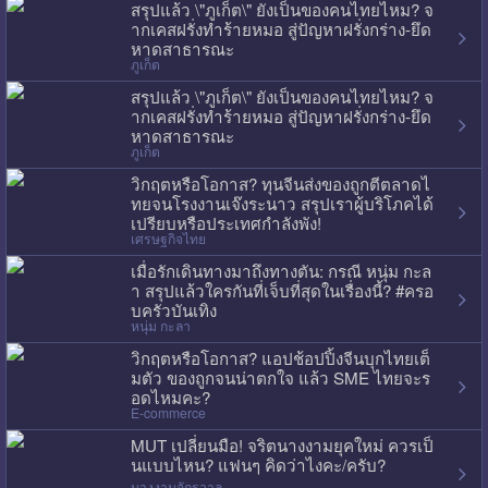
สรุปแล้ว \"ภูเก็ต\" ยังเป็นของคนไทยไหม? จ
ากเคสฝรั่งทำร้ายหมอ สู่ปัญหาฝรั่งกร่าง-ยึด
หาดสาธารณะ
ภูเก็ต
สรุปแล้ว \"ภูเก็ต\" ยังเป็นของคนไทยไหม? จ
ากเคสฝรั่งทำร้ายหมอ สู่ปัญหาฝรั่งกร่าง-ยึด
หาดสาธารณะ
ภูเก็ต
วิกฤตหรือโอกาส? ทุนจีนส่งของถูกตีตลาดไ
ทยจนโรงงานเจ๊งระนาว สรุปเราผู้บริโภคได้
เปรียบหรือประเทศกำลังพัง!
เศรษฐกิจไทย
เมื่อรักเดินทางมาถึงทางตัน: กรณี หนุ่ม กะล
า สรุปแล้วใครกันที่เจ็บที่สุดในเรื่องนี้? #ครอ
บครัวบันเทิง
หนุ่ม กะลา
วิกฤตหรือโอกาส? แอปช้อปปิ้งจีนบุกไทยเต็
มตัว ของถูกจนน่าตกใจ แล้ว SME ไทยจะร
อดไหมคะ?
E-commerce
MUT เปลี่ยนมือ! จริตนางงามยุคใหม่ ควรเป็
นแบบไหน? แฟนๆ คิดว่าไงคะ/ครับ?
นางงามจักรวาล