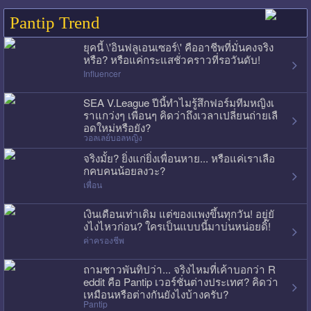
Pantip Trend
ยุคนี้ \'อินฟลูเอนเซอร์\' คืออาชีพที่มั่นคงจริง
หรือ? หรือแค่กระแสชั่วคราวที่รอวันดับ!
Influencer
SEA V.League ปีนี้ทำไมรู้สึกฟอร์มทีมหญิงเ
ราแกว่งๆ เพื่อนๆ คิดว่าถึงเวลาเปลี่ยนถ่ายเลื
อดใหม่หรือยัง?
วอลเลย์บอลหญิง
จริงมั้ย? ยิ่งแก่ยิ่งเพื่อนหาย... หรือแค่เราเลือ
กคบคนน้อยลงวะ?
เพื่อน
เงินเดือนเท่าเดิม แต่ของแพงขึ้นทุกวัน! อยู่ยั
งไงไหวก่อน? ใครเป็นแบบนี้มาบ่นหน่อยดิ๊!
ค่าครองชีพ
ถามชาวพันทิปว่า... จริงไหมที่เค้าบอกว่า R
eddit คือ Pantip เวอร์ชั่นต่างประเทศ? คิดว่า
เหมือนหรือต่างกันยังไงบ้างครับ?
Pantip