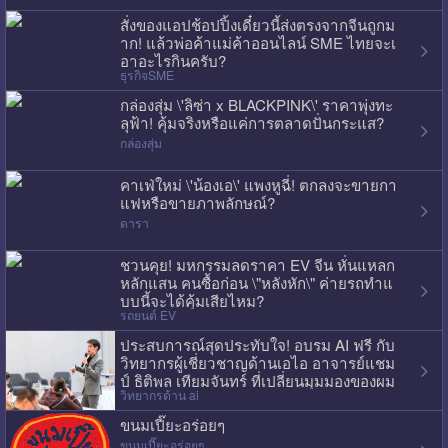
สั่งของแอปช้อปปิ้งเดี๋ยวนี้ส่งตรงจากจีนถูกม
าก! แล้วพ่อค้าแม่ค้าออนไลน์ SME ไทยจะเ
อาอะไรกินครับ?
ธุรกิจSME
กล่องสุ่ม \'ลิซ่า x BLACKPINK\' ราคาพุ่งทะ
ลุฟ้า! คุ้มจริงหรือแค่การตลาดปั่นกระแส?
กล่องสุ่ม
คาเฟ่ใหม่ \'น้องเอ\' แพงหูฉี่! ตกลงจะขายกา
แฟหรือขายภาพลักษณ์?
ดารา
ชวนคุย! มหกรรมลดราคา EV จีน หั่นแหลก
หลักแสน คนซื้อก่อน \"หลังหัก\" ค่ายรถทำแ
บบนี้จะได้คุ้มเสียไหม?
รถยนต์ EV
ประสบการณ์สุดประทับใจ! อบรม AI ฟรี กับ
วิทยากรผู้เชี่ยวชาญด้านเอไอ อาจารย์แชม
ป์ ธิติพล เทียมจันทร์ ที่เปลี่ยนมุมมองของผม
วิทยากรด้าน ai
ไปเลย
ขนมเปี๊ยะอร่อยๆ
ขนมเปี๊ยะอร่อยๆ