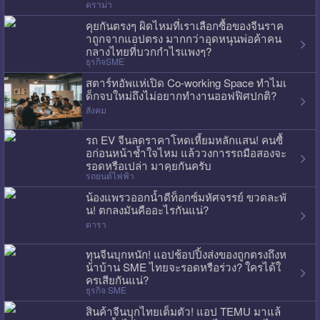
ดราม่า
คุยกันตรงๆ ผิดไหมที่เราเลือกซื้อของจีนราค
าถูกจากแอปตรง มากกว่าอุดหนุนพ่อค้าคน
กลางไทยที่บวกกำไรแพงๆ?
ธุรกิจSME
สตาร์ทอัพแห่เปิด Co-working Space ทำไมเ
ด็กจบใหม่ถึงไม่อยากทำงานออฟฟิศปกติ?
สังคม
รถ EV จีนลดราคาโหดเหี้ยมหลักแสน! คนซื้
อก่อนหน้าช้ำใจไหม แล้ววงการรถมือสองจะ
รอดหรือเปล่า มาคุยกันครับ
รถยนต์ไฟฟ้า
น้องแพรวออกน้ำดีท็อกซ์มหัศจรรย์ ขวดละพั
น! ตกลงมันคืออะไรกันแน่?
ดารา
ทุนจีนบุกหนัก! แอปช้อปปิ้งส่งของถูกตรงถึงห
น้าบ้าน SME ไทยจะรอดหรือร่วง? ใครได้ใ
ครเสียกันแน่?
ธุรกิจ SME
สินค้าจีนบุกไทยเต็มตัว! แอป TEMU มาแล้