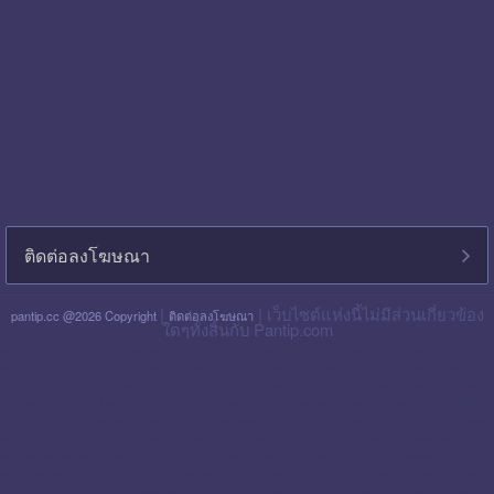
ติดต่อลงโฆษณา
|
| เว็บไซต์แห่งนี้ไม่มีส่วนเกี่ยวข้อง
pantip.cc @2026 Copyright
ติดต่อลงโฆษณา
ใดๆทั้งสิ้นกับ Pantip.com
blackpink pantip
aespa pantip
bts pantip
newjeans pantip
cgm48 pantip
lisa pantip
สิน ธร pantip
สินเชื่อ กรุง ไทย ใจป้ำ pantip
สินเชื่อ ฉับไว pantip
สินเชื่อ พร อ มิส
pantip
ไทย เครดิต pantip
เส้นเลือด ใน สมอง ตีบ รักษา หาย ไหม pantip
พร อ มิส pantip
เงิน เทอร์โบ สินเชื่อ บุคคล pantip
สินเชื่อ ท รู มัน นี่ pantip
twice pantip
กรุง
โซล pantip
สินเชื่อ ไทย เครดิต pantip
cat999 pantip
มัน นี่ ฮั บ pantip
สินเชื่อ กรุง ไทย ใจดี pantip
สินเชื่อ cimb อนุมัติ ยาก ไหม pantip
gidle pantip
swift code ไทย
พาณิชย์ pantip
สินเชื่อ เพ ย์ เน็ ก ซ์ pantip
refinn pantip
เชื้อรา บน หนัง ศีรษะ pantip
enhypen pantip
fiwfans pantip
nba pantip
uchoose pantip
mymo สินเชื่อ ออมสิน
10000 ล่าสุด pantip
สินเชื่อ ส่วน บุคคล ศักดิ์ สยาม pantip
finnix pantip
มิตรแท้ ประกันภัย pantip
itzy pantip
jessie mum ลงทุน เท่า ไหร่ pantip
สินเชื่อ บํา เห น็ จ ตกทอด
pantip
บัตร เครดิต ktc pantip
lpga pantip
this shop pantip
ญา ญ่า pantip
สินเชื่อ ส่วน บุคคล ศรีสวัสดิ์ pantip
สินเชื่อ มัน นี่ ฮั บ pantip
สินเชื่อ อเนกประสงค์ กรุง ไทย
pantip
รากฟัน เทียม pantip
แคช จ อย pantip
whoscall pantip
กรุง ไทย ใจป้ำ pantip
บัตร เอทีเอ็ม กรุง ไทย 1599 pantip
สินเชื่อ เมือง ไทย แคปปิตอล 5000 pantip
สินเชื่อ
แคช จ อย pantip 2569
ศรีสวัสดิ์ เงินสด ทันใจ pantip
สินเชื่อ shopee pantip
สินเชื่อ ธนาคาร อิสลาม pantip 2569
ศรีสวัสดิ์ pantip
haval h6 ดี ไหม pantip
สินเชื่อ กสิกร 300
000 pantip
ฟอร์จูน เนอ ร์ 2026 โฉม ใหม่ pantip
fastwork pantip
the glory pantip
tinder pantip
บัตร เครดิต ttb pantip
พัน ทิป blackpink
แอ ฟ ทักษ อร pantip
นกเขา ไม่