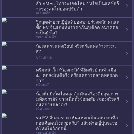
ลัว SMEs ไทยจะรอดไหม? หรือเป็นแค่ข้ออ้
างของคนไม่ยอมปรับตัว
เศรษฐกิจ
วิกฤตค่ายรถญี่ปุ่น? ยอดขายร่วงหนัก คนแห่
ซื้อ EV จีนแถมหั่นราคากันดุเดือด อนาคตจ
ะเป็นยังไง?
รถยนต์ไฟฟ้า
น้องแพรวแต่งเงียบ! จริงหรือแค่สร้างกระแ
ส?
ข่าวบันเทิง
ครีมหน้าใส \'น้องมะลิ\' ที่ฮิตทั่วบ้านทั่วเมือ
ง... ตกลงมันดีจริง หรือแค่การตลาดหลอกด
าว?
ครีมมะลิ
น้องพิมมี่เน็ตไอดอลดัง ดันเครื่องดื่มสุขภาพ
มหัศจรรย์? ชาวเน็ตตั้งข้อสงสัย \'ของจริงหรื
อแค่การตลาด\'!
เน็ตไอดอล
รถ EV จีนลดราคาหั่นแหลกเป็นแสน คนซื้อ
ก่อนคือคนโง่หรอครับ? แล้วค่ายญี่ปุ่นจะรอ
ดไหมในวิกฤตนี้
รถยนต์ไฟฟ้า