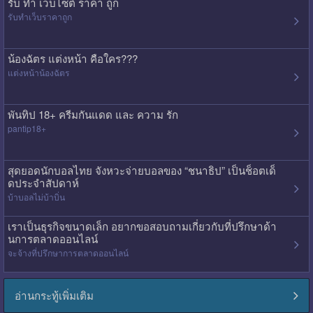
รับ ทํา เว็บไซต์ ราคา ถูก
รับทําเว็บราคาถูก
น้องฉัตร แต่งหน้า คือใคร???
แต่งหน้าน้องฉัตร
พันทิป 18+ ครีมกันแดด และ ความ รัก
pantip18+
สุดยอดนักบอลไทย จังหวะจ่ายบอลของ “ชนาธิป” เป็นช็อตเด็
ดประจำสัปดาห์
บ้าบอลไม่บ้าบิ่น
เราเป็นธุรกิจขนาดเล็ก อยากขอสอบถามเกี่ยวกับที่ปรึกษาด้า
นการตลาดออนไลน์
จะจ้างที่ปรึกษาการตลาดออนไลน์
อ่านกระทู้เพิ่มเติม