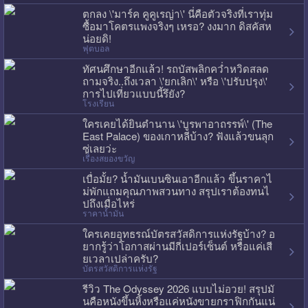
ตกลง \'มาร์ค คูคูเรญ่า\' นี่คือตัวจริงที่เราทุ่ม
ซื้อมาโคตรแพงจริงๆ เหรอ? งงมาก ดิสคัสห
น่อยดิ!
ฟุตบอล
ทัศนศึกษาอีกแล้ว! รถบัสพลิกคว่ำหวิดสลด
ถามจริง..ถึงเวลา \'ยกเลิก\' หรือ \'ปรับปรุง\'
การไปเที่ยวแบบนี้รึยัง?
โรงเรียน
ใครเคยได้ยินตำนาน \'บูรพาอาถรรพ์\' (The
East Palace) ของเกาหลีบ้าง? ฟังแล้วขนลุก
ซู่เลยว่ะ
เรื่องสยองขวัญ
เบื่อมั้ย? น้ำมันเบนซินเอาอีกแล้ว ขึ้นราคาไ
ม่พักแถมคุณภาพสวนทาง สรุปเราต้องทนไ
ปถึงเมื่อไหร่
ราคาน้ำมัน
ใครเคยอุทธรณ์บัตรสวัสดิการแห่งรัฐบ้าง? อ
ยากรู้ว่าโอกาสผ่านมีกี่เปอร์เซ็นต์ หรือแค่เสี
ยเวลาเปล่าครับ?
บัตรสวัสดิการแห่งรัฐ
รีวิว The Odyssey 2026 แบบไม่อวย! สรุปมั
นคือหนังขึ้นหิ้งหรือแค่หนังขายกราฟิกกันแน่