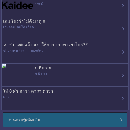
ขายดี
เกม ใครว่าไม่ดี มาดู!!!
เกมออนไลน์ใครก็ติด
หาช่างแต่งหน้า แต่งให้ดารา ราคาเท่าไหร่??
ช่างแต่งหน้าดาราน้องฉัตร
ย ฟืะ ร ย
ย ฟืะ ร ย
ให้ 3 คำ ดารา ดารา ดารา
ดารา
อ่านกระทู้เพิ่มเติม