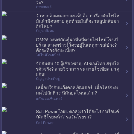
ว่ะ?
ภาพยนตร์
วัวหายล้อมคอกของแท้! คิดว่าเรื่องผับไฟไห
ม้แล้วมีคนตาย สุดท้ายมันก็จะวนลูปกลับมา
อีกไหม?
ปัญหาสังคม
OMG! วงทศกัณฐ์นาทีหนีตายไฟไหม้โรงเบี
ยร์ ณ ลาดพร้าว! ใครอยู่ในเหตุการณ์บ้าง?
คือระทึกจริงปะเนี่ย!?
ไฟไหม้โรงเบียร์
จัดอันดับ 10 ผู้เชี่ยวชาญ AI ของไทย สรุปใค
รตัวจริง? สายวิชาการ vs สายโซเชียล มาคุ
ยกัน!
ปัญญาประดิษฐ์
เหนื่อยใจกับแก๊งคอลเซ็นเตอร์! เมื่อไหร่จะห
มดไปสักทีวะ นี่มันยุคไหนแล้ว!?
แก๊งคอลเซ็นเตอร์
Soft Power ไทย: ตกลงเราได้อะไร? หรือแค่
\'ผักชีโรยหน้า\' รอวันโรยรา?
Soft Power