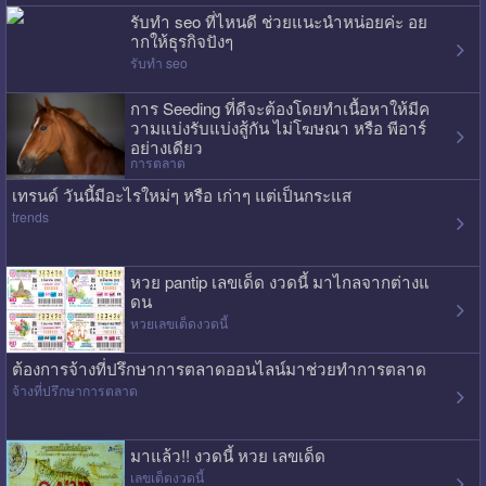
รับทำ seo ที่ไหนดี ช่วยแนะนำหน่อยค่ะ อย
ากให้ธุรกิจปังๆ
รับทำ seo
การ Seeding ที่ดีจะต้องโดยทำเนื้อหาให้มีค
วามแบ่งรับแบ่งสู้กัน ไม่โฆษณา หรือ พีอาร์
อย่างเดียว
การตลาด
เทรนด์ วันนี้มีอะไรใหม่ๆ หรือ เก่าๆ แต่เป็นกระแส
trends
หวย pantip เลขเด็ด งวดนี้ มาไกลจากต่างแ
ดน
หวยเลขเด็ดงวดนี้
ต้องการจ้างที่ปรึกษาการตลาดออนไลน์มาช่วยทำการตลาด
จ้างที่ปรึกษาการตลาด
มาแล้ว!! งวดนี้ หวย เลขเด็ด
เลขเด็ดงวดนี้