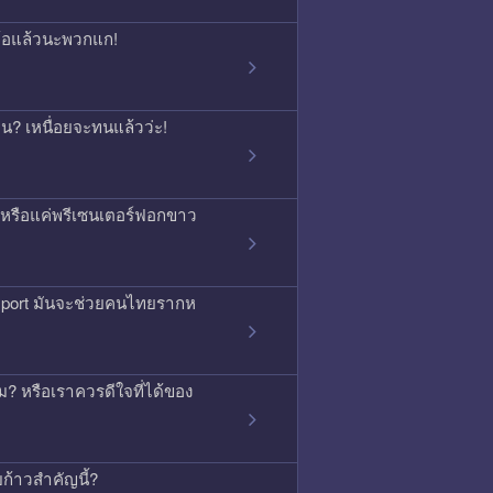
จนท้อแล้วนะพวกแก!
กคน? เหนื่อยจะทนแล้วว่ะ!
ิง หรือแค่พรีเซนเตอร์ฟอกขาว
ssport มันจะช่วยคนไทยรากห
 หรือเราควรดีใจที่ได้ของ
บก้าวสำคัญนี้?