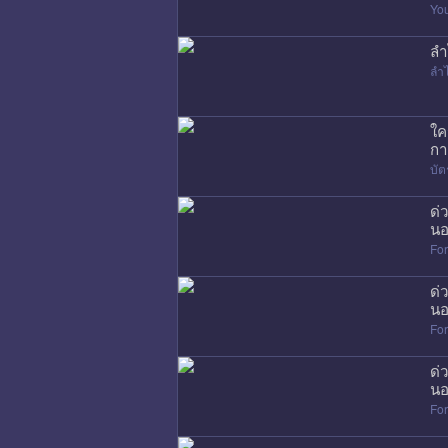
Yo
ลำ
ลำ
ใค
กา
บัต
ด่
นอ
Fo
ด่
นอ
Fo
ด่
นอ
Fo