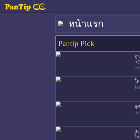
หน้าแรก
Pantip Pick
ดู
ก?
สภ
ใค
ไข้
ยุ
มนุ
สง
ไร