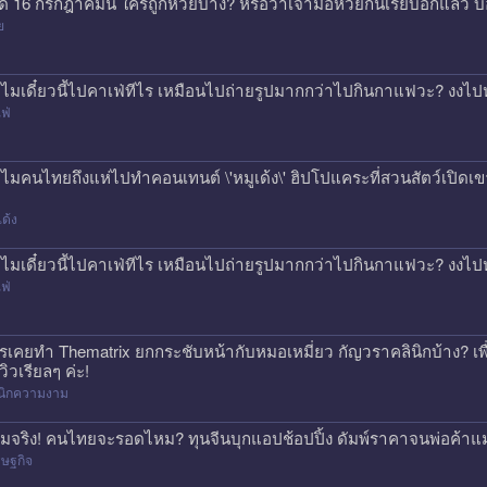
ด 16 กรกฎาคมนี้ ใครถูกหวยบ้าง? หรือว่าเจ้ามือหวยกินเรียบอีกแล้ว 
ย
ไมเดี๋ยวนี้ไปคาเฟ่ทีไร เหมือนไปถ่ายรูปมากกว่าไปกินกาแฟวะ? งงไป
ฟ่
ไมคนไทยถึงแห่ไปทำคอนเทนต์ \'หมูเด้ง\' ฮิปโปแคระที่สวนสัตว์เปิดเขา
เด้ง
ไมเดี๋ยวนี้ไปคาเฟ่ทีไร เหมือนไปถ่ายรูปมากกว่าไปกินกาแฟวะ? งงไป
ฟ่
รเคยทำ Thematrix ยกกระชับหน้ากับหมอเหมี่ยว กัญวราคลินิกบ้าง? เ
วิวเรียลๆ ค่ะ!
ินิกความงาม
มจริง! คนไทยจะรอดไหม? ทุนจีนบุกแอปช้อปปิ้ง ดัมพ์ราคาจนพ่อค้าแ
ษฐกิจ