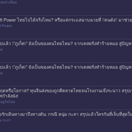
สเท่าเทียม
ft Power ไทยไปได้จริงไหม? หรือแค่กระแสฉาบฉวยที่ \'คนดัง\' มาช่วยป
t Power
ุปแล้ว \"ภูเก็ต\" ยังเป็นของคนไทยไหม? จากเคสฝรั่งทำร้ายหมอ สู่ปั
็ต
ุปแล้ว \"ภูเก็ต\" ยังเป็นของคนไทยไหม? จากเคสฝรั่งทำร้ายหมอ สู่ปั
็ต
กฤตหรือโอกาส? ทุนจีนส่งของถูกตีตลาดไทยจนโรงงานเจ๊งระนาว สรุปเร
ศกำลังพัง!
รษฐกิจไทย
ื่อรักเดินทางมาถึงทางตัน: กรณี หนุ่ม กะลา สรุปแล้วใครกันที่เจ็บที่สุดใน
่ม กะลา