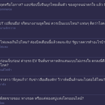
กฤตหรือโอกาส? แอปช้อปปิ้งจีนบุกไทยเต็มตัว ของถูกจนน่าตกใจ แล
commerce
T เปลี่ยนมือ! จริตนางงามยุคใหม่ ควรเป็นแบบไหน? แฟนๆ คิดว่าไงค
งงามจักรวาล
าไฟแพงเกินไปไหม? ส่องบิลเดือนนี้แล้วลมจะจับ! รัฐบาลควรทำอะไรบ้
าไฟแพง
้อก่อนเจ็บก่อน! ค่ายรถ EV จีนหั่นราคาหลักแสนแบบไม่เกรงใจ ตกลงนี่ค
ิโภค?
ยนต์ไฟฟ้า
ราสาว \'พิกุลแก้ว\' กับข่าวลือเตียงหัก! วิวาห์หมื่นล้านจะไปต่อได้ไหม
ราดัง
ฟ์สดขายของ: ทางรอด หรือแค่ฟองสบู่แห่งโลกออนไลน์?
ฟ์สด