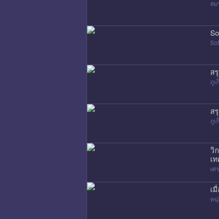
สมร
So
Sof
สร
ภูเก
สร
ภูเก
วิ
เท
เศ
เม
หนุ