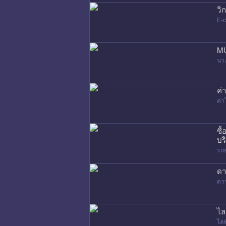
วิ
E-
MU
นา
ค่
ค่
ซื
บร
รถ
ดา
ดา
ไล
ไล