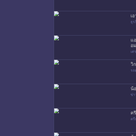
เอ
ธุร
แอ
อม
เศร
วิ
รถ
น้
ข่า
คร
ครี