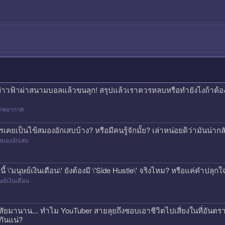
ข่าวฟ้าผ่าสนามบอลแล้วขนลุก! สรุปแล้วเราควรหลบหรือทำยังไงถ้าต้
าพอากาศ
รเคยเป็นไข้สมองอักเสบบ้าง? หรือมีคนรู้จักมั้ย? เล่าหน่อยดิว่ามันน่
สมองอักเสบ
คนี้ \'มนุษย์เงินเดือน\' ยังต้องมี \'Side Hustle\' จริงไหม? หรือแค่คำปลุก
ษย์เงินเดือน
สัยมานาน... ทำไม YouTuber สายลุยถึงชอบเอาชีวิตไปเสี่ยงในที่อันตรา
กันแน่?