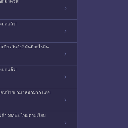
บอกมาด่วน!
หมดแล้ว!
เขียวกันจัง? มันมีอะไรดีน
หมดแล้ว!
พื่อนป้ายยามาหนักมาก แต่ข
ม่ค้า SMEs ไทยตายเรียบ