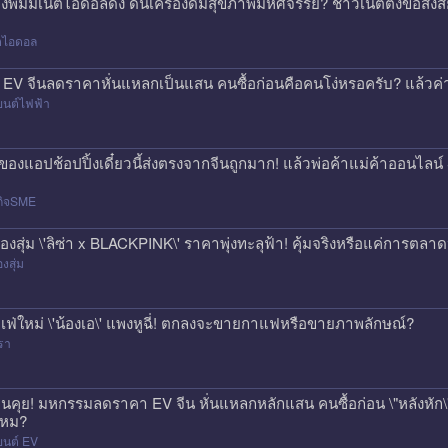
องพิมมี่เน็ตไอดอลดัง ดันเครื่องดื่มสุขภาพมหัศจรรย์? ชาวเน็ตตั้งข้อสง
็ตไอดอล
 EV จีนลดราคาหั่นแหลกเป็นแสน คนซื้อก่อนคือคนโง่หรอครับ? แล้วค่า
ยนต์ไฟฟ้า
่งของแอปช้อปปิ้งเดี๋ยวนี้ส่งตรงจากจีนถูกมาก! แล้วพ่อค้าแม่ค้าออนไ
กิจSME
่องสุ่ม \'ลิซ่า x BLACKPINK\' ราคาพุ่งทะลุฟ้า! คุ้มจริงหรือแค่การตลา
องสุ่ม
เฟ่ใหม่ \'น้องเอ\' แพงหูฉี่! ตกลงจะขายกาแฟหรือขายภาพลักษณ์?
รา
นคุย! มหกรรมลดราคา EV จีน หั่นแหลกหลักแสน คนซื้อก่อน \"หลังหัก\" 
หม?
ยนต์ EV