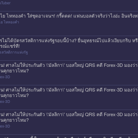
uTuber
ไย ไหทองคำ ใส่ชุดอาเจนฯ! กรี๊ดดด! แฟนบอลตัวจริงว่าไงอ่ะ อินจริงห
ไย ไหทองคำ
รไม่ได้บัตรสวัสดิการแห่งรัฐรอบนี้บ้าง? ยื่นอุทธรณ์ไปแล้วเงียบกริบ ห
รณ์แชร์ที!
รสวัสดิการแห่งรัฐ
วน! ศาลไม่ให้ประกันตัว \'มัลลิกา\' บอสใหญ่ QRS คดี Forex-3D มองว่าโ
นคุกยาวไหม?
rex-3D
วน! ศาลไม่ให้ประกันตัว \'มัลลิกา\' บอสใหญ่ QRS คดี Forex-3D มองว่าโ
นคุกยาวไหม?
rex-3D
วน! ศาลไม่ให้ประกันตัว \'มัลลิกา\' บอสใหญ่ QRS คดี Forex-3D มองว่าโ
นคุกยาวไหม?
rex-3D