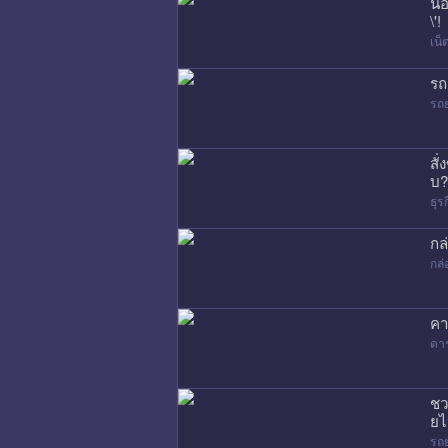
น้
\'!
เน
รถ
รถ
สั
บ?
ธุร
กล
กล่
คา
ดา
ชว
ยไ
รถ