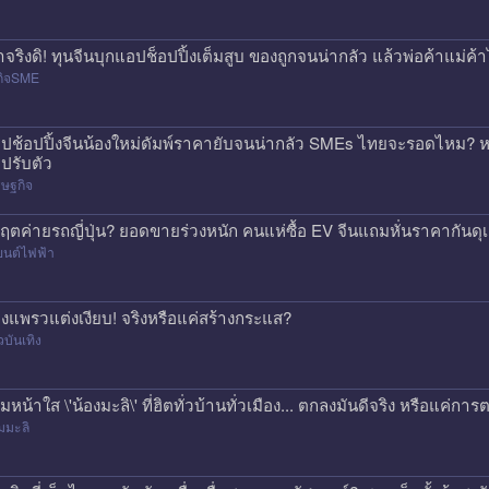
าจริงดิ! ทุนจีนบุกแอปช็อปปิ้งเต็มสูบ ของถูกจนน่ากลัว แล้วพ่อค้าแม่
กิจSME
ปช้อปปิ้งจีนน้องใหม่ดัมพ์ราคายับจนน่ากลัว SMEs ไทยจะรอดไหม? หร
ปรับตัว
ษฐกิจ
กฤตค่ายรถญี่ปุ่น? ยอดขายร่วงหนัก คนแห่ซื้อ EV จีนแถมหั่นราคากันด
ยนต์ไฟฟ้า
องแพรวแต่งเงียบ! จริงหรือแค่สร้างกระแส?
วบันเทิง
ีมหน้าใส \'น้องมะลิ\' ที่ฮิตทั่วบ้านทั่วเมือง... ตกลงมันดีจริง หรือแค
มมะลิ