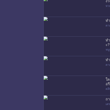
งว
หว
ทำ
คาเ
ทำ
ะ?
หมู
ทำ
คาเ
ใค
อรี
คล
ถา
เศร