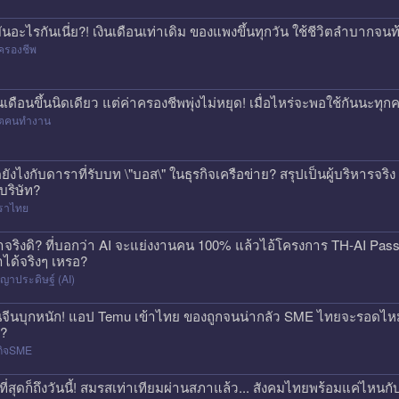
่มันอะไรกันเนี่ย?! เงินเดือนเท่าเดิม ของแพงขึ้นทุกวัน ใช้ชีวิตลำบาก
ครองชีพ
ินเดือนขึ้นนิดเดียว แต่ค่าครองชีพพุ่งไม่หยุด! เมื่อไหร่จะพอใช้กันนะทุ
วิตคนทำงาน
ดยังไงกับดาราที่รับบท \"บอส\" ในธุรกิจเครือข่าย? สรุปเป็นผู้บริหารจร
้บริษัท?
ราไทย
าจริงดิ? ที่บอกว่า AI จะแย่งงานคน 100% แล้วไอ้โครงการ TH-AI Pa
าได้จริงๆ เหรอ?
ญาประดิษฐ์ (AI)
นจีนบุกหนัก! แอป Temu เข้าไทย ของถูกจนน่ากลัว SME ไทยจะรอดไหม?
ก?
กิจSME
ที่สุดก็ถึงวันนี้! สมรสเท่าเทียมผ่านสภาแล้ว... สังคมไทยพร้อมแค่ไหนกั