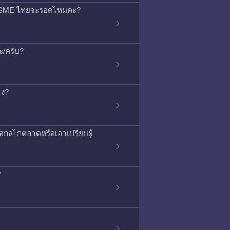
้ว SME ไทยจะรอดไหมคะ?
ะ/ครับ?
าง?
ือกลไกตลาดหรือเอาเปรียบผู้
?