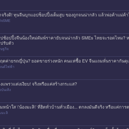
าจริงดิ! ทุนจีนบุกแอปช็อปปิ้งเต็มสูบ ของถูกจนน่ากลัว แล้วพ่อค้าแม่
กิจSME
ปช้อปปิ้งจีนน้องใหม่ดัมพ์ราคายับจนน่ากลัว SMEs ไทยจะรอดไหม? หร
ปรับตัว
ษฐกิจ
กฤตค่ายรถญี่ปุ่น? ยอดขายร่วงหนัก คนแห่ซื้อ EV จีนแถมหั่นราคากันด
ยนต์ไฟฟ้า
องแพรวแต่งเงียบ! จริงหรือแค่สร้างกระแส?
วบันเทิง
ีมหน้าใส \'น้องมะลิ\' ที่ฮิตทั่วบ้านทั่วเมือง... ตกลงมันดีจริง หรือแค
มมะลิ