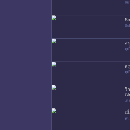
สมร
So
Sof
สร
ภูเก
สร
ภูเก
วิ
เท
เศ
เม
หนุ