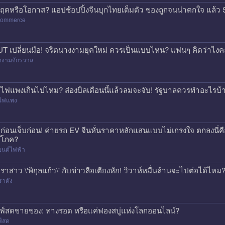
กฤตหรือโอกาส? แอปช้อปปิ้งจีนบุกไทยเต็มตัว ของถูกจนน่าตกใจ แล
commerce
T เปลี่ยนมือ! จริตนางงามยุคใหม่ ควรเป็นแบบไหน? แฟนๆ คิดว่าไงค
งงามจักรวาล
าไฟแพงเกินไปไหม? ส่องบิลเดือนนี้แล้วลมจะจับ! รัฐบาลควรทำอะไรบ้
าไฟแพง
้อก่อนเจ็บก่อน! ค่ายรถ EV จีนหั่นราคาหลักแสนแบบไม่เกรงใจ ตกลงนี่ค
ิโภค?
ยนต์ไฟฟ้า
ราสาว \'พิกุลแก้ว\' กับข่าวลือเตียงหัก! วิวาห์หมื่นล้านจะไปต่อได้ไหม
ราดัง
ฟ์สดขายของ: ทางรอด หรือแค่ฟองสบู่แห่งโลกออนไลน์?
ฟ์สด