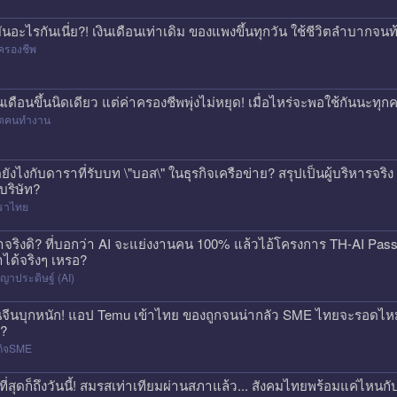
่มันอะไรกันเนี่ย?! เงินเดือนเท่าเดิม ของแพงขึ้นทุกวัน ใช้ชีวิตลำบาก
ครองชีพ
ินเดือนขึ้นนิดเดียว แต่ค่าครองชีพพุ่งไม่หยุด! เมื่อไหร่จะพอใช้กันนะทุ
วิตคนทำงาน
ดยังไงกับดาราที่รับบท \"บอส\" ในธุรกิจเครือข่าย? สรุปเป็นผู้บริหารจร
้บริษัท?
ราไทย
าจริงดิ? ที่บอกว่า AI จะแย่งงานคน 100% แล้วไอ้โครงการ TH-AI Pa
าได้จริงๆ เหรอ?
ญาประดิษฐ์ (AI)
นจีนบุกหนัก! แอป Temu เข้าไทย ของถูกจนน่ากลัว SME ไทยจะรอดไหม?
ก?
กิจSME
ที่สุดก็ถึงวันนี้! สมรสเท่าเทียมผ่านสภาแล้ว... สังคมไทยพร้อมแค่ไหนกั