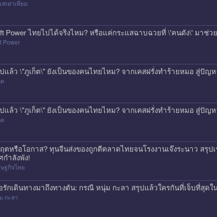
สเท่าเทียม
ft Power ไทยไปได้จริงไหม? หรือแค่กระแสฉาบฉวยที่ \'คนดัง\' มาช่วยป
t Power
ุปแล้ว \"ภูเก็ต\" ยังเป็นของคนไทยไหม? จากเคสฝรั่งทำร้ายหมอ สู่ปั
็ต
ุปแล้ว \"ภูเก็ต\" ยังเป็นของคนไทยไหม? จากเคสฝรั่งทำร้ายหมอ สู่ปั
็ต
กฤตหรือโอกาส? ทุนจีนส่งของถูกตีตลาดไทยจนโรงงานเจ๊งระนาว สรุปเร
ศกำลังพัง!
รษฐกิจไทย
ื่อรักเดินทางมาถึงทางตัน: กรณี หนุ่ม กะลา สรุปแล้วใครกันที่เจ็บที่สุดใน
่ม กะลา