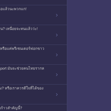
จนท้อแล้วนะพวกแก!
กคน? เหนื่อยจะทนแล้วว่ะ!
ิง หรือแค่พรีเซนเตอร์ฟอกขาว
ssport มันจะช่วยคนไทยรากห
 หรือเราควรดีใจที่ได้ของ
บก้าวสำคัญนี้?