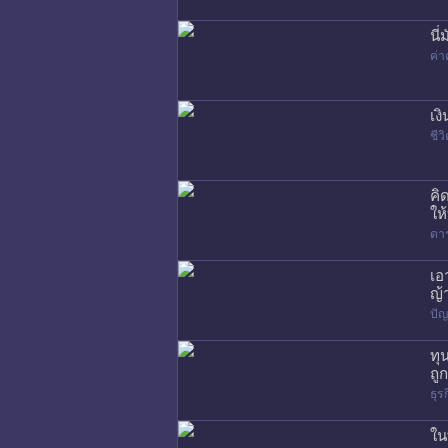
นี
ค่า
เง
ชี
คิ
ให
ดา
เอ
ญ้
ปัญ
ทุ
ถู
ธุร
ใน