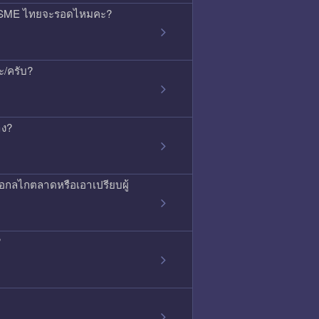
้ว SME ไทยจะรอดไหมคะ?
ะ/ครับ?
าง?
ือกลไกตลาดหรือเอาเปรียบผู้
?