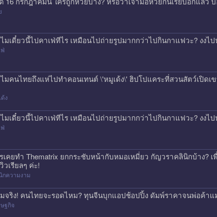
ด 16 กรกฎาคมนี้ ใครถูกหวยบ้าง? หรือว่าเจ้ามือหวยกินเรียบอีกแล้ว 
ย
ไมเดี๋ยวนี้ไปคาเฟ่ทีไร เหมือนไปถ่ายรูปมากกว่าไปกินกาแฟวะ? งงไป
ฟ่
ไมคนไทยถึงแห่ไปทำคอนเทนต์ \'หมูเด้ง\' ฮิปโปแคระที่สวนสัตว์เปิดเขา
เด้ง
ไมเดี๋ยวนี้ไปคาเฟ่ทีไร เหมือนไปถ่ายรูปมากกว่าไปกินกาแฟวะ? งงไป
ฟ่
รเคยทำ Thematrix ยกกระชับหน้ากับหมอเหมี่ยว กัญวราคลินิกบ้าง? เ
วิวเรียลๆ ค่ะ!
ินิกความงาม
มจริง! คนไทยจะรอดไหม? ทุนจีนบุกแอปช้อปปิ้ง ดัมพ์ราคาจนพ่อค้าแ
ษฐกิจ