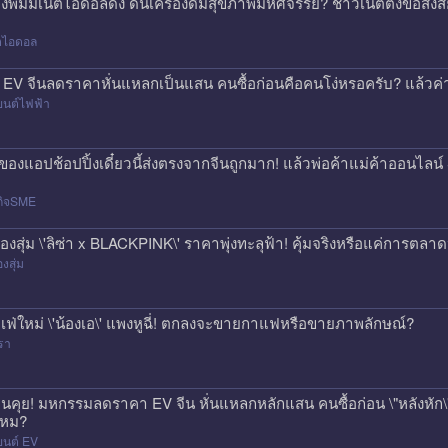
องพิมมี่เน็ตไอดอลดัง ดันเครื่องดื่มสุขภาพมหัศจรรย์? ชาวเน็ตตั้งข้อสง
็ตไอดอล
 EV จีนลดราคาหั่นแหลกเป็นแสน คนซื้อก่อนคือคนโง่หรอครับ? แล้วค่า
ยนต์ไฟฟ้า
่งของแอปช้อปปิ้งเดี๋ยวนี้ส่งตรงจากจีนถูกมาก! แล้วพ่อค้าแม่ค้าออนไ
กิจSME
่องสุ่ม \'ลิซ่า x BLACKPINK\' ราคาพุ่งทะลุฟ้า! คุ้มจริงหรือแค่การตลา
องสุ่ม
เฟ่ใหม่ \'น้องเอ\' แพงหูฉี่! ตกลงจะขายกาแฟหรือขายภาพลักษณ์?
รา
นคุย! มหกรรมลดราคา EV จีน หั่นแหลกหลักแสน คนซื้อก่อน \"หลังหัก\" 
หม?
ยนต์ EV