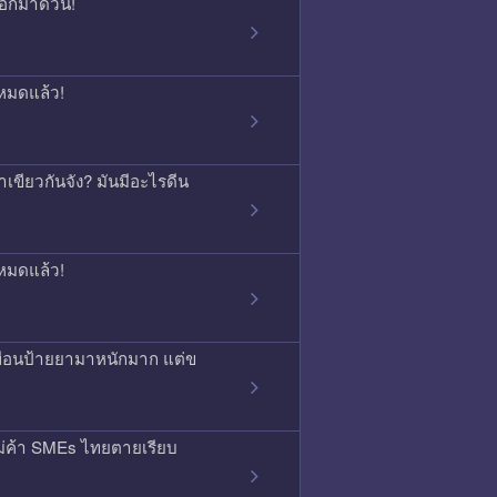
บอกมาด่วน!
หมดแล้ว!
เขียวกันจัง? มันมีอะไรดีน
หมดแล้ว!
พื่อนป้ายยามาหนักมาก แต่ข
ม่ค้า SMEs ไทยตายเรียบ