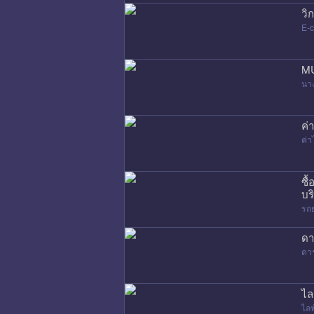
วิ
E-
MU
นา
ค่
ค่
ซื
บร
รถ
ดา
ดา
ไล
ไล