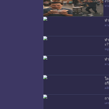
งว
หว
ทำ
คาเ
ทำ
ะ?
หมู
ทำ
คาเ
ใค
อรี
คล
ถา
เศร