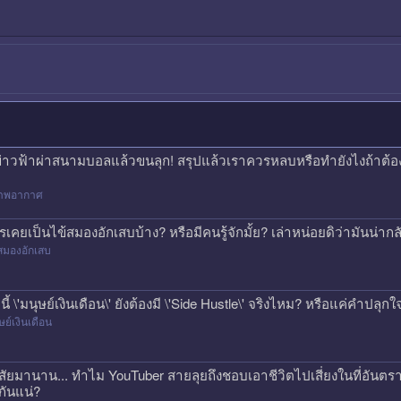
ข่าวฟ้าผ่าสนามบอลแล้วขนลุก! สรุปแล้วเราควรหลบหรือทำยังไงถ้าต้
าพอากาศ
รเคยเป็นไข้สมองอักเสบบ้าง? หรือมีคนรู้จักมั้ย? เล่าหน่อยดิว่ามันน่
สมองอักเสบ
คนี้ \'มนุษย์เงินเดือน\' ยังต้องมี \'Side Hustle\' จริงไหม? หรือแค่คำปลุก
ษย์เงินเดือน
สัยมานาน... ทำไม YouTuber สายลุยถึงชอบเอาชีวิตไปเสี่ยงในที่อันตรา
กันแน่?