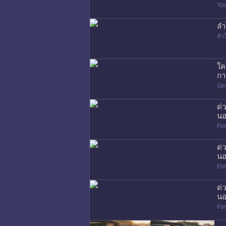
Yo
ลำ
ลำ
ใค
กา
บัต
ด่
นอ
Fo
ด่
นอ
Fo
ด่
นอ
Fo