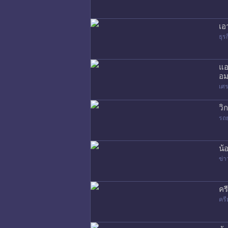
เอ
ธุร
แอ
อม
เศร
วิ
รถ
น้
ข่า
คร
ครี