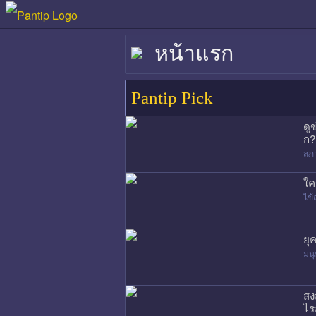
หน้าแรก
Pantip Pick
ดู
ก?
สภ
ใค
ไข้
ยุ
มนุ
สง
ไร