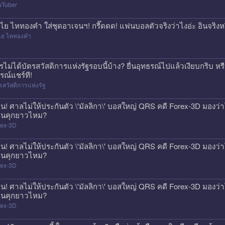
uTuber
ไย ไหทองคำ ใส่ชุดอาเจนฯ! กรี๊ดดด! แฟนบอลตัวจริงว่าไงอ่ะ อินจริงห
ไย ไหทองคำ
รไม่ได้บัตรสวัสดิการแห่งรัฐรอบนี้บ้าง? ยื่นอุทธรณ์ไปแล้วเงียบกริบ ห
รณ์แชร์ที!
รสวัสดิการแห่งรัฐ
วน! ศาลไม่ให้ประกันตัว \'มัลลิกา\' บอสใหญ่ QRS คดี Forex-3D มองว่าโ
นคุกยาวไหม?
rex-3D
วน! ศาลไม่ให้ประกันตัว \'มัลลิกา\' บอสใหญ่ QRS คดี Forex-3D มองว่าโ
นคุกยาวไหม?
rex-3D
วน! ศาลไม่ให้ประกันตัว \'มัลลิกา\' บอสใหญ่ QRS คดี Forex-3D มองว่าโ
นคุกยาวไหม?
rex-3D