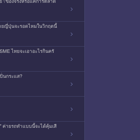
สัย \'ของจริงหรือแค่การตลาด
ยญี่ปุ่นจะรอดไหมในวิกฤตนี้
ลน์ SME ไทยจะเอาอะไรกินครั
ดปั่นกระแส?
ค่ายรถทำแบบนี้จะได้คุ้มเสี