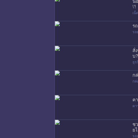
น้
\'!
เน
รถ
รถ
สั
บ?
ธุร
กล
กล่
คา
ดา
ชว
ยไ
รถ