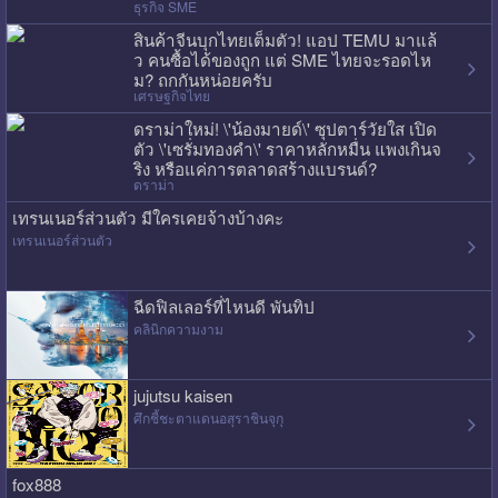
ธุรกิจ SME
สินค้าจีนบุกไทยเต็มตัว! แอป TEMU มาแล้
ว คนซื้อได้ของถูก แต่ SME ไทยจะรอดไห
ม? ถกกันหน่อยครับ
เศรษฐกิจไทย
ดราม่าใหม่! \'น้องมายด์\' ซุปตาร์วัยใส เปิด
ตัว \'เซรั่มทองคำ\' ราคาหลักหมื่น แพงเกินจ
ริง หรือแค่การตลาดสร้างแบรนด์?
ดราม่า
เทรนเนอร์ส่วนตัว มีใครเคยจ้างบ้างคะ
เทรนเนอร์ส่วนตัว
ฉีดฟิลเลอร์ที่ไหนดี พันทิป
คลินิกความงาม
jujutsu kaisen
ศึกชี้ชะตาแดนอสุราชินจุกุ
fox888