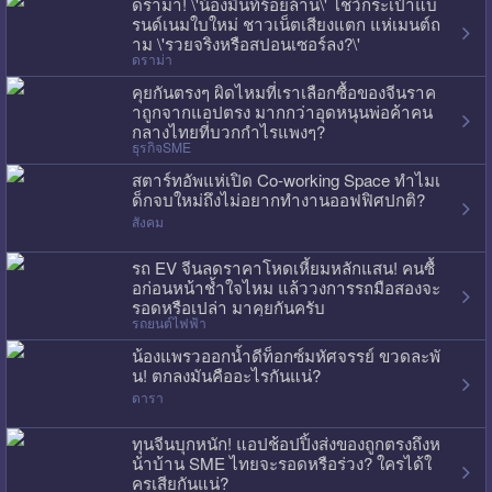
ดราม่า! \'น้องมิ้นท์ร้อยล้าน\' โชว์กระเป๋าแบ
รนด์เนมใบใหม่ ชาวเน็ตเสียงแตก แห่เมนต์ถ
าม \'รวยจริงหรือสปอนเซอร์ลง?\'
ดราม่า
คุยกันตรงๆ ผิดไหมที่เราเลือกซื้อของจีนราค
าถูกจากแอปตรง มากกว่าอุดหนุนพ่อค้าคน
กลางไทยที่บวกกำไรแพงๆ?
ธุรกิจSME
สตาร์ทอัพแห่เปิด Co-working Space ทำไมเ
ด็กจบใหม่ถึงไม่อยากทำงานออฟฟิศปกติ?
สังคม
รถ EV จีนลดราคาโหดเหี้ยมหลักแสน! คนซื้
อก่อนหน้าช้ำใจไหม แล้ววงการรถมือสองจะ
รอดหรือเปล่า มาคุยกันครับ
รถยนต์ไฟฟ้า
น้องแพรวออกน้ำดีท็อกซ์มหัศจรรย์ ขวดละพั
น! ตกลงมันคืออะไรกันแน่?
ดารา
ทุนจีนบุกหนัก! แอปช้อปปิ้งส่งของถูกตรงถึงห
น้าบ้าน SME ไทยจะรอดหรือร่วง? ใครได้ใ
ครเสียกันแน่?