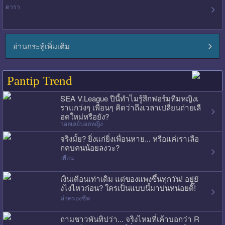
ดารา
อ่านกระทู้เพิ่มเติม
Pantip Trend
SEA V.League ปีนี้ทำไมรู้สึกฟอร์มทีมหญิงเ
ราแกว่งๆ เพื่อนๆ คิดว่าถึงเวลาเปลี่ยนถ่ายเลื
อดใหม่หรือยัง?
วอลเลย์บอลหญิง
จริงมั้ย? ยิ่งแก่ยิ่งเพื่อนหาย... หรือแค่เราเลือ
กคบคนน้อยลงวะ?
เพื่อน
เงินเดือนเท่าเดิม แต่ของแพงขึ้นทุกวัน! อยู่ยั
งไงไหวก่อน? ใครเป็นแบบนี้มาบ่นหน่อยดิ๊!
ค่าครองชีพ
ถามชาวพันทิปว่า... จริงไหมที่เค้าบอกว่า R