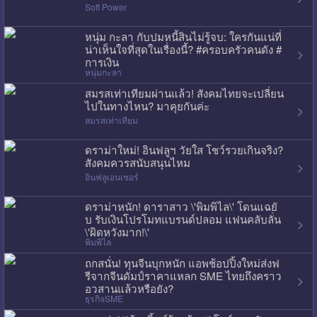
Soft Power
หนุ่ม กะลา กับปมหนี้สินไม่รู้จบ: ใครกันแน่ที่
น่าเห็นใจที่สุดในเรื่องนี้? #ครอบครัวคนดัง #
การเงิน
หนุ่มกะลา
สมรสเท่าเทียมผ่านแล้ว! สังคมไทยจะเปลี่ยน
ไปในทางไหน? มาคุยกันค่ะ
สมรสเท่าเทียม
ดราม่าใหม่! อินฟลูฯ วัยใส โชว์รวยเกินจริง?
สังคมควรสนับสนุนไหม
อินฟลูเอนเซอร์
ดราม่าหนัก! ดาราสาว \'พิมพิไล\' โดนแฉยั
บ รับเงินโปรโมทแบรนด์ปลอม แฟนคลับลั่น
\'ผิดหวังมาก!\'
พิมพิไล
ถกสนั่น! ทุนจีนบุกหนัก แอพช้อปปิ้งใหม่ส่งฟ
รีจากจีนดัมป์ราคาแหลก SME ไทยถึงคราว
อวสานแล้วหรือยัง?
ธุรกิจSME