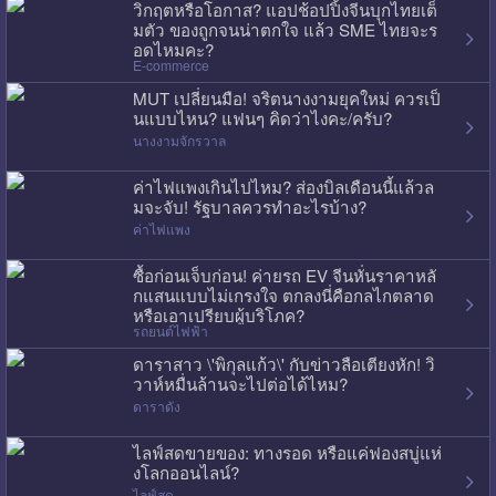
วิกฤตหรือโอกาส? แอปช้อปปิ้งจีนบุกไทยเต็
มตัว ของถูกจนน่าตกใจ แล้ว SME ไทยจะร
อดไหมคะ?
E-commerce
MUT เปลี่ยนมือ! จริตนางงามยุคใหม่ ควรเป็
นแบบไหน? แฟนๆ คิดว่าไงคะ/ครับ?
นางงามจักรวาล
ค่าไฟแพงเกินไปไหม? ส่องบิลเดือนนี้แล้วล
มจะจับ! รัฐบาลควรทำอะไรบ้าง?
ค่าไฟแพง
ซื้อก่อนเจ็บก่อน! ค่ายรถ EV จีนหั่นราคาหลั
กแสนแบบไม่เกรงใจ ตกลงนี่คือกลไกตลาด
หรือเอาเปรียบผู้บริโภค?
รถยนต์ไฟฟ้า
ดาราสาว \'พิกุลแก้ว\' กับข่าวลือเตียงหัก! วิ
วาห์หมื่นล้านจะไปต่อได้ไหม?
ดาราดัง
ไลฟ์สดขายของ: ทางรอด หรือแค่ฟองสบู่แห่
งโลกออนไลน์?
ไลฟ์สด