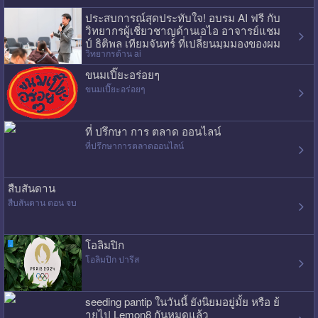
ประสบการณ์สุดประทับใจ! อบรม AI ฟรี กับ
วิทยากรผู้เชี่ยวชาญด้านเอไอ อาจารย์แชม
ป์ ธิติพล เทียมจันทร์ ที่เปลี่ยนมุมมองของผม
วิทยากรด้าน ai
ไปเลย
ขนมเปี๊ยะอร่อยๆ
ขนมเปี๊ยะอร่อยๆ
ที่ ปรึกษา การ ตลาด ออนไลน์
ที่ปรึกษาการตลาดออนไลน์
สืบสันดาน
สืบสันดาน ตอน จบ
โอลิมปิก
โอลิมปิก ปารีส
seeding pantip ในวันนี้ ยังนิยมอยู่มั้ย หรือ ย้
ายไป Lemon8 กันหมดแล้ว