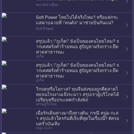
สมรสเท่าเทียม
Soft Power ไทยไปได้จริงไหม? หรือแค่กระ
แสฉาบฉวยที่ \'คนดัง\' มาช่วยปั่นกันแน่?
Soft Power
สรุปแล้ว \"ภูเก็ต\" ยังเป็นของคนไทยไหม? จ
ากเคสฝรั่งทำร้ายหมอ สู่ปัญหาฝรั่งกร่าง-ยึด
หาดสาธารณะ
ภูเก็ต
สรุปแล้ว \"ภูเก็ต\" ยังเป็นของคนไทยไหม? จ
ากเคสฝรั่งทำร้ายหมอ สู่ปัญหาฝรั่งกร่าง-ยึด
หาดสาธารณะ
ภูเก็ต
วิกฤตหรือโอกาส? ทุนจีนส่งของถูกตีตลาดไ
ทยจนโรงงานเจ๊งระนาว สรุปเราผู้บริโภคได้
เปรียบหรือประเทศกำลังพัง!
เศรษฐกิจไทย
เมื่อรักเดินทางมาถึงทางตัน: กรณี หนุ่ม กะล
า สรุปแล้วใครกันที่เจ็บที่สุดในเรื่องนี้? #ครอ
บครัวบันเทิง
หนุ่ม กะลา