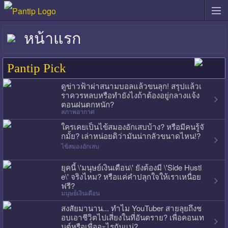
หน้าแรก
Pantip Pick
ดูข่าวฟ้าผ่าสนามบอลแล้วขนลุก! สรุปแล้วเ
ราควรหลบหรือทำยังไงถ้าต้องอยู่กลางแจ้ง
ตอนฝนตกหนัก?
สภาพอากาศ
ใครเคยเป็นไข้สมองอักเสบบ้าง? หรือมีคนรู้จั
กมั้ย? เล่าหน่อยดิว่ามันน่ากลัวขนาดไหน!?
ไข้สมองอักเสบ
ยุคนี้ \'มนุษย์เงินเดือน\' ยังต้องมี \'Side Hustl
e\' จริงไหม? หรือแค่คำปลุกใจให้เราเหนื่อย
ฟรี?
มนุษย์เงินเดือน
สงสัยมานาน... ทำไม YouTuber สายลุยถึงช
อบเอาชีวิตไปเสี่ยงในที่อันตราย? เพื่อคอนเท
นต์หรือเพื่ออะไรกันแน่?