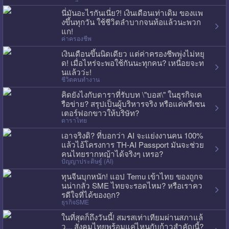
นี่มันอะไรกันเนี่ย?! เงินเดือนเท่าเดิม ของแพ
งขึ้นทุกวัน ใช้ชีวิตลำบากจนท้อแล้วนะพวก
แก!
ค่าครองชีพ
เงินเดือนขึ้นนิดเดียว แต่ค่าครองชีพพุ่งไม่หยุ
ด! เมื่อไหร่จะพอใช้กันนะทุกคน? เหนื่อยจะท
นแล้วว่ะ!
ชีวิตคนทำงาน
คิดยังไงกับดาราที่รับบท \"บอส\" ในธุรกิจเค
รือข่าย? สรุปเป็นผู้บริหารจริง หรือแค่พรีเซน
เตอร์ฟอกขาวให้บริษัท?
ดาราไทย
เอาจริงดิ? ที่บอกว่า AI จะแย่งงานคน 100%
แล้วไอ้โครงการ TH-AI Passport มันจะช่วย
คนไทยรากหญ้าได้จริงๆ เหรอ?
ปัญญาประดิษฐ์ (AI)
ทุนจีนบุกหนัก! แอป Temu เข้าไทย ของถูกจ
นน่ากลัว SME ไทยจะรอดไหม? หรือเราคว
รดีใจที่ได้ของถูก?
ธุรกิจSME
ในที่สุดก็ถึงวันนี้! สมรสเท่าเทียมผ่านสภาแล้
ว... สังคมไทยพร้อมแค่ไหนกับก้าวสำคัญนี้?