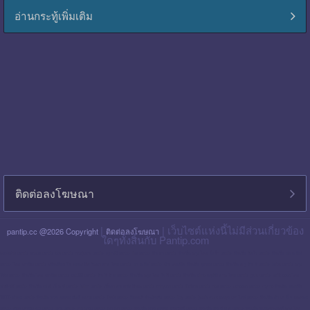
อ่านกระทู้เพิ่มเติม
ติดต่อลงโฆษณา
|
| เว็บไซต์แห่งนี้ไม่มีส่วนเกี่ยวข้อง
pantip.cc @2026 Copyright
ติดต่อลงโฆษณา
ใดๆทั้งสิ้นกับ Pantip.com
blackpink pantip
aespa pantip
bts pantip
newjeans pantip
cgm48 pantip
lisa pantip
สิน ธร pantip
สินเชื่อ กรุง ไทย ใจป้ำ pantip
สินเชื่อ ฉับไว pantip
สินเชื่อ พร อ มิส
pantip
ไทย เครดิต pantip
เส้นเลือด ใน สมอง ตีบ รักษา หาย ไหม pantip
พร อ มิส pantip
เงิน เทอร์โบ สินเชื่อ บุคคล pantip
สินเชื่อ ท รู มัน นี่ pantip
twice pantip
กรุง
โซล pantip
สินเชื่อ ไทย เครดิต pantip
cat999 pantip
มัน นี่ ฮั บ pantip
สินเชื่อ กรุง ไทย ใจดี pantip
สินเชื่อ cimb อนุมัติ ยาก ไหม pantip
gidle pantip
swift code ไทย
พาณิชย์ pantip
สินเชื่อ เพ ย์ เน็ ก ซ์ pantip
refinn pantip
เชื้อรา บน หนัง ศีรษะ pantip
enhypen pantip
fiwfans pantip
nba pantip
uchoose pantip
mymo สินเชื่อ ออมสิน
10000 ล่าสุด pantip
สินเชื่อ ส่วน บุคคล ศักดิ์ สยาม pantip
finnix pantip
มิตรแท้ ประกันภัย pantip
itzy pantip
jessie mum ลงทุน เท่า ไหร่ pantip
สินเชื่อ บํา เห น็ จ ตกทอด
pantip
บัตร เครดิต ktc pantip
lpga pantip
this shop pantip
ญา ญ่า pantip
สินเชื่อ ส่วน บุคคล ศรีสวัสดิ์ pantip
สินเชื่อ มัน นี่ ฮั บ pantip
สินเชื่อ อเนกประสงค์ กรุง ไทย