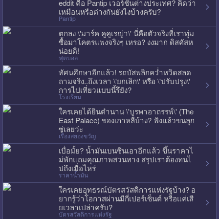
eddit คือ Pantip เวอร์ชั่นต่างประเทศ? คิดว่า
เหมือนหรือต่างกันยังไงบ้างครับ?
Pantip
ตกลง \'มาร์ค คูคูเรญ่า\' นี่คือตัวจริงที่เราทุ่ม
ซื้อมาโคตรแพงจริงๆ เหรอ? งงมาก ดิสคัสห
น่อยดิ!
ฟุตบอล
ทัศนศึกษาอีกแล้ว! รถบัสพลิกคว่ำหวิดสลด
ถามจริง..ถึงเวลา \'ยกเลิก\' หรือ \'ปรับปรุง\'
การไปเที่ยวแบบนี้รึยัง?
โรงเรียน
ใครเคยได้ยินตำนาน \'บูรพาอาถรรพ์\' (The
East Palace) ของเกาหลีบ้าง? ฟังแล้วขนลุก
ซู่เลยว่ะ
เรื่องสยองขวัญ
เบื่อมั้ย? น้ำมันเบนซินเอาอีกแล้ว ขึ้นราคาไ
ม่พักแถมคุณภาพสวนทาง สรุปเราต้องทนไ
ปถึงเมื่อไหร่
ราคาน้ำมัน
ใครเคยอุทธรณ์บัตรสวัสดิการแห่งรัฐบ้าง? อ
ยากรู้ว่าโอกาสผ่านมีกี่เปอร์เซ็นต์ หรือแค่เสี
ยเวลาเปล่าครับ?
บัตรสวัสดิการแห่งรัฐ