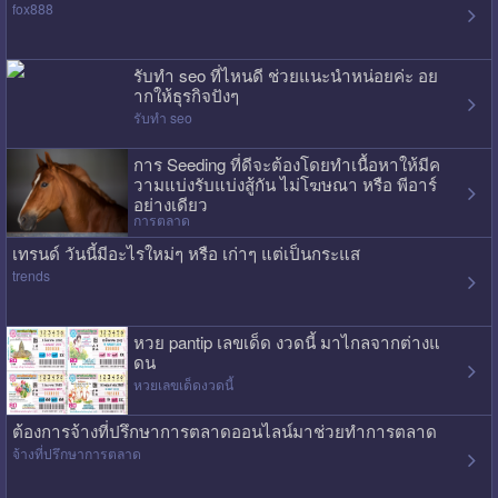
fox888
รับทำ seo ที่ไหนดี ช่วยแนะนำหน่อยค่ะ อย
ากให้ธุรกิจปังๆ
รับทำ seo
การ Seeding ที่ดีจะต้องโดยทำเนื้อหาให้มีค
วามแบ่งรับแบ่งสู้กัน ไม่โฆษณา หรือ พีอาร์
อย่างเดียว
การตลาด
เทรนด์ วันนี้มีอะไรใหม่ๆ หรือ เก่าๆ แต่เป็นกระแส
trends
หวย pantip เลขเด็ด งวดนี้ มาไกลจากต่างแ
ดน
หวยเลขเด็ดงวดนี้
ต้องการจ้างที่ปรึกษาการตลาดออนไลน์มาช่วยทำการตลาด
จ้างที่ปรึกษาการตลาด