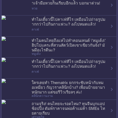
าเจ้ามือหวยกินเรียบอีกแล้ว บอกมาด่วน!
หวย
ทำไมเดี๋ยวนี้ไปคาเฟ่ทีไร เหมือนไปถ่ายรูปม
ากกว่าไปกินกาแฟวะ? งงไปหมดแล้ว!
คาเฟ่
ทำไมคนไทยถึงแห่ไปทำคอนเทนต์ \'หมูเด้ง\'
ฮิปโปแคระที่สวนสัตว์เปิดเขาเขียวกันจัง? มั
นมีอะไรดีนะ?
หมูเด้ง
ทำไมเดี๋ยวนี้ไปคาเฟ่ทีไร เหมือนไปถ่ายรูปม
ากกว่าไปกินกาแฟวะ? งงไปหมดแล้ว!
คาเฟ่
ใครเคยทำ Thematrix ยกกระชับหน้ากับหม
อเหมี่ยว กัญวราคลินิกบ้าง? เพื่อนป้ายยามา
หนักมาก แต่ขอรีวิวเรียลๆ ค่ะ!
คลินิกความงาม
ถามจริง! คนไทยจะรอดไหม? ทุนจีนบุกแอป
ช้อปปิ้ง ดัมพ์ราคาจนพ่อค้าแม่ค้า SMEs ไท
ยตายเรียบ
เศรษฐกิจ