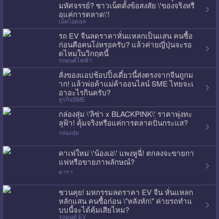
มหัศจรรย์? ชาวเน็ตตั้งข้อสงสัย \'ของจริงหรื
อแค่การตลาด\'!
เน็ตไอดอล
รถ EV จีนลดราคาหั่นแหลกเป็นแสน คนซื้อ
ก่อนคือคนโง่หรอครับ? แล้วค่ายญี่ปุ่นจะรอ
ดไหมในวิกฤตนี้
รถยนต์ไฟฟ้า
สั่งของแอปช้อปปิ้งเดี๋ยวนี้ส่งตรงจากจีนถูกม
าก! แล้วพ่อค้าแม่ค้าออนไลน์ SME ไทยจะเ
อาอะไรกินครับ?
ธุรกิจSME
กล่องสุ่ม \'ลิซ่า x BLACKPINK\' ราคาพุ่งทะ
ลุฟ้า! คุ้มจริงหรือแค่การตลาดปั่นกระแส?
กล่องสุ่ม
คาเฟ่ใหม่ \'น้องเอ\' แพงหูฉี่! ตกลงจะขายกา
แฟหรือขายภาพลักษณ์?
ดารา
ชวนคุย! มหกรรมลดราคา EV จีน หั่นแหลก
หลักแสน คนซื้อก่อน \"หลังหัก\" ค่ายรถทำแ
บบนี้จะได้คุ้มเสียไหม?
รถยนต์ EV