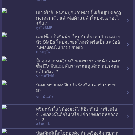
เอาจริงดิ! ทุนจีนบุกแอปช็อปปิ้งเต็มสูบ ของถู
กจนน่ากลัว แล้วพ่อค้าแม่ค้าไทยจะเอาอะไ
รกิน?
ธุรกิจSME
แอปช้อปปิ้งจีนน้องใหม่ดัมพ์ราคายับจนน่าก
ลัว SMEs ไทยจะรอดไหม? หรือเป็นแค่ข้ออ้
างของคนไม่ยอมปรับตัว
เศรษฐกิจ
วิกฤตค่ายรถญี่ปุ่น? ยอดขายร่วงหนัก คนแห่
ซื้อ EV จีนแถมหั่นราคากันดุเดือด อนาคตจ
ะเป็นยังไง?
รถยนต์ไฟฟ้า
น้องแพรวแต่งเงียบ! จริงหรือแค่สร้างกระแ
ส?
ข่าวบันเทิง
ครีมหน้าใส \'น้องมะลิ\' ที่ฮิตทั่วบ้านทั่วเมือ
ง... ตกลงมันดีจริง หรือแค่การตลาดหลอกด
าว?
ครีมมะลิ
น้องพิมมี่เน็ตไอดอลดัง ดันเครื่องดื่มสุขภาพ