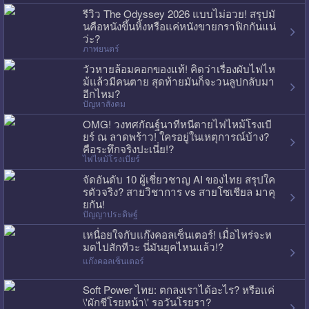
รีวิว The Odyssey 2026 แบบไม่อวย! สรุปมั
นคือหนังขึ้นหิ้งหรือแค่หนังขายกราฟิกกันแน่
ว่ะ?
ภาพยนตร์
วัวหายล้อมคอกของแท้! คิดว่าเรื่องผับไฟไห
ม้แล้วมีคนตาย สุดท้ายมันก็จะวนลูปกลับมา
อีกไหม?
ปัญหาสังคม
OMG! วงทศกัณฐ์นาทีหนีตายไฟไหม้โรงเบี
ยร์ ณ ลาดพร้าว! ใครอยู่ในเหตุการณ์บ้าง?
คือระทึกจริงปะเนี่ย!?
ไฟไหม้โรงเบียร์
จัดอันดับ 10 ผู้เชี่ยวชาญ AI ของไทย สรุปใค
รตัวจริง? สายวิชาการ vs สายโซเชียล มาคุ
ยกัน!
ปัญญาประดิษฐ์
เหนื่อยใจกับแก๊งคอลเซ็นเตอร์! เมื่อไหร่จะห
มดไปสักทีวะ นี่มันยุคไหนแล้ว!?
แก๊งคอลเซ็นเตอร์
Soft Power ไทย: ตกลงเราได้อะไร? หรือแค่
\'ผักชีโรยหน้า\' รอวันโรยรา?