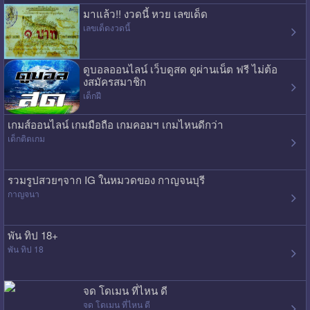
มาแล้ว!! งวดนี้ หวย เลขเด็ด
เลขเด็ดงวดนี้
ดูบอลออนไลน์ เว็บดูสด ดูผ่านเน็ต ฟรี ไม่ต้อ
งสมัครสมาชิก
เด็กฝี
เกมส์ออนไลน์ เกมมือถือ เกมคอมฯ เกมไหนดีกว่า
เด็กติดเกม
รวมรูปสวยๆจาก IG ในหมวดของ กาญจนบุรี
กาญจนา
พัน ทิป 18+
พัน ทิป 18
จด โดเมน ที่ไหน ดี
จด โดเมน ที่ไหน ดี