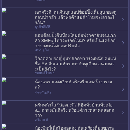
เอาจริงดิ! ทุนจีนบุกแอปช็อปปิ้งเต็มสูบ ของถู
กจนน่ากลัว แล้วพ่อค้าแม่ค้าไทยจะเอาอะไ
รกิน?
ธุรกิจSME
แอปช้อปปิ้งจีนน้องใหม่ดัมพ์ราคายับจนน่าก
ลัว SMEs ไทยจะรอดไหม? หรือเป็นแค่ข้ออ้
างของคนไม่ยอมปรับตัว
เศรษฐกิจ
วิกฤตค่ายรถญี่ปุ่น? ยอดขายร่วงหนัก คนแห่
ซื้อ EV จีนแถมหั่นราคากันดุเดือด อนาคตจ
ะเป็นยังไง?
รถยนต์ไฟฟ้า
น้องแพรวแต่งเงียบ! จริงหรือแค่สร้างกระแ
ส?
ข่าวบันเทิง
ครีมหน้าใส \'น้องมะลิ\' ที่ฮิตทั่วบ้านทั่วเมือ
ง... ตกลงมันดีจริง หรือแค่การตลาดหลอกด
าว?
ครีมมะลิ
น้องพิมมี่เน็ตไอดอลดัง ดันเครื่องดื่มสุขภาพ