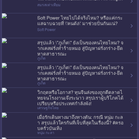
สมรสเท่าเทียม
Soft Power ไทยไปได้จริงไหม? หรือแค่กระ
แสฉาบฉวยที่ \'คนดัง\' มาช่วยปั่นกันแน่?
Soft Power
สรุปแล้ว \"ภูเก็ต\" ยังเป็นของคนไทยไหม? จ
ากเคสฝรั่งทำร้ายหมอ สู่ปัญหาฝรั่งกร่าง-ยึด
หาดสาธารณะ
ภูเก็ต
สรุปแล้ว \"ภูเก็ต\" ยังเป็นของคนไทยไหม? จ
ากเคสฝรั่งทำร้ายหมอ สู่ปัญหาฝรั่งกร่าง-ยึด
หาดสาธารณะ
ภูเก็ต
วิกฤตหรือโอกาส? ทุนจีนส่งของถูกตีตลาดไ
ทยจนโรงงานเจ๊งระนาว สรุปเราผู้บริโภคได้
เปรียบหรือประเทศกำลังพัง!
เศรษฐกิจไทย
เมื่อรักเดินทางมาถึงทางตัน: กรณี หนุ่ม กะล
า สรุปแล้วใครกันที่เจ็บที่สุดในเรื่องนี้? #ครอ
บครัวบันเทิง
หนุ่ม กะลา