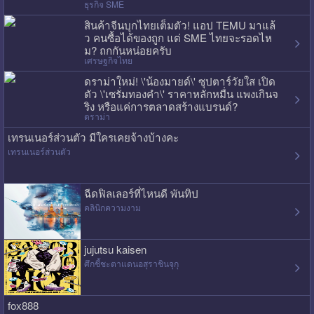
ธุรกิจ SME
สินค้าจีนบุกไทยเต็มตัว! แอป TEMU มาแล้
ว คนซื้อได้ของถูก แต่ SME ไทยจะรอดไห
ม? ถกกันหน่อยครับ
เศรษฐกิจไทย
ดราม่าใหม่! \'น้องมายด์\' ซุปตาร์วัยใส เปิด
ตัว \'เซรั่มทองคำ\' ราคาหลักหมื่น แพงเกินจ
ริง หรือแค่การตลาดสร้างแบรนด์?
ดราม่า
เทรนเนอร์ส่วนตัว มีใครเคยจ้างบ้างคะ
เทรนเนอร์ส่วนตัว
ฉีดฟิลเลอร์ที่ไหนดี พันทิป
คลินิกความงาม
jujutsu kaisen
ศึกชี้ชะตาแดนอสุราชินจุกุ
fox888