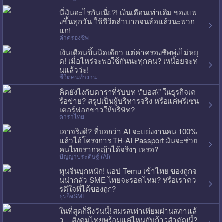
นี่มันอะไรกันเนี่ย?! เงินเดือนเท่าเดิม ของแพ
งขึ้นทุกวัน ใช้ชีวิตลำบากจนท้อแล้วนะพวก
แก!
ค่าครองชีพ
เงินเดือนขึ้นนิดเดียว แต่ค่าครองชีพพุ่งไม่หยุ
ด! เมื่อไหร่จะพอใช้กันนะทุกคน? เหนื่อยจะท
นแล้วว่ะ!
ชีวิตคนทำงาน
คิดยังไงกับดาราที่รับบท \"บอส\" ในธุรกิจเค
รือข่าย? สรุปเป็นผู้บริหารจริง หรือแค่พรีเซน
เตอร์ฟอกขาวให้บริษัท?
ดาราไทย
เอาจริงดิ? ที่บอกว่า AI จะแย่งงานคน 100%
แล้วไอ้โครงการ TH-AI Passport มันจะช่วย
คนไทยรากหญ้าได้จริงๆ เหรอ?
ปัญญาประดิษฐ์ (AI)
ทุนจีนบุกหนัก! แอป Temu เข้าไทย ของถูกจ
นน่ากลัว SME ไทยจะรอดไหม? หรือเราคว
รดีใจที่ได้ของถูก?
ธุรกิจSME
ในที่สุดก็ถึงวันนี้! สมรสเท่าเทียมผ่านสภาแล้
ว... สังคมไทยพร้อมแค่ไหนกับก้าวสำคัญนี้?