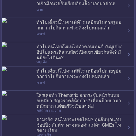
าเจ้ามือหวยกินเรียบอีกแล้ว บอกมาด่วน!
หวย
ทำไมเดี๋ยวนี้ไปคาเฟ่ทีไร เหมือนไปถ่ายรูปม
ากกว่าไปกินกาแฟวะ? งงไปหมดแล้ว!
คาเฟ่
ทำไมคนไทยถึงแห่ไปทำคอนเทนต์ \'หมูเด้ง\'
ฮิปโปแคระที่สวนสัตว์เปิดเขาเขียวกันจัง? มั
นมีอะไรดีนะ?
หมูเด้ง
ทำไมเดี๋ยวนี้ไปคาเฟ่ทีไร เหมือนไปถ่ายรูปม
ากกว่าไปกินกาแฟวะ? งงไปหมดแล้ว!
คาเฟ่
ใครเคยทำ Thematrix ยกกระชับหน้ากับหม
อเหมี่ยว กัญวราคลินิกบ้าง? เพื่อนป้ายยามา
หนักมาก แต่ขอรีวิวเรียลๆ ค่ะ!
คลินิกความงาม
ถามจริง! คนไทยจะรอดไหม? ทุนจีนบุกแอป
ช้อปปิ้ง ดัมพ์ราคาจนพ่อค้าแม่ค้า SMEs ไท
ยตายเรียบ
เศรษฐกิจ