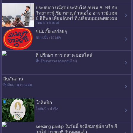
ประสบการณ์สุดประทับใจ! อบรม AI ฟรี กับ
วิทยากรผู้เชี่ยวชาญด้านเอไอ อาจารย์แชม
ป์ ธิติพล เทียมจันทร์ ที่เปลี่ยนมุมมองของผม
วิทยากรด้าน ai
ไปเลย
ขนมเปี๊ยะอร่อยๆ
ขนมเปี๊ยะอร่อยๆ
ที่ ปรึกษา การ ตลาด ออนไลน์
ที่ปรึกษาการตลาดออนไลน์
สืบสันดาน
สืบสันดาน ตอน จบ
โอลิมปิก
โอลิมปิก ปารีส
seeding pantip ในวันนี้ ยังนิยมอยู่มั้ย หรือ ย้
ายไป Lemon8 กันหมดแล้ว