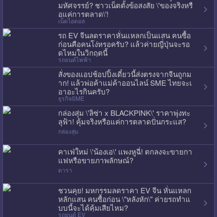
มหัศจรรย์? ชาวเน็ตตั้งข้อสงสัย \'ของจริงหรื
อแค่การตลาด\'!
เน็ตไอดอล
รถ EV จีนลดราคาหั่นแหลกเป็นแสน คนซื้อ
ก่อนคือคนโง่หรอครับ? แล้วค่ายญี่ปุ่นจะรอ
ดไหมในวิกฤตนี้
รถยนต์ไฟฟ้า
สั่งของแอปช้อปปิ้งเดี๋ยวนี้ส่งตรงจากจีนถูกม
าก! แล้วพ่อค้าแม่ค้าออนไลน์ SME ไทยจะเ
อาอะไรกินครับ?
ธุรกิจSME
กล่องสุ่ม \'ลิซ่า x BLACKPINK\' ราคาพุ่งทะ
ลุฟ้า! คุ้มจริงหรือแค่การตลาดปั่นกระแส?
กล่องสุ่ม
คาเฟ่ใหม่ \'น้องเอ\' แพงหูฉี่! ตกลงจะขายกา
แฟหรือขายภาพลักษณ์?
ดารา
ชวนคุย! มหกรรมลดราคา EV จีน หั่นแหลก
หลักแสน คนซื้อก่อน \"หลังหัก\" ค่ายรถทำแ
บบนี้จะได้คุ้มเสียไหม?
รถยนต์ EV