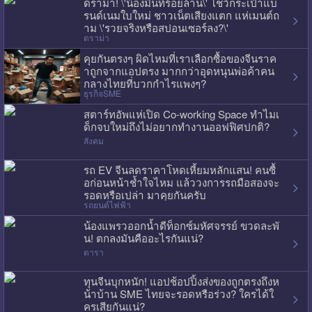
ดราม่า! \'น้องมิ้นท์ร้อยล้าน\' โชว์กระเป๋าแบ
รนด์เนมใบใหม่ ชาวเน็ตเสียงแตก แห่เมนต์ถ
าม \'รวยจริงหรือสปอนเซอร์ลง?\'
ดราม่า
คุยกันตรงๆ ผิดไหมที่เราเลือกซื้อของจีนราค
าถูกจากแอปตรง มากกว่าอุดหนุนพ่อค้าคน
กลางไทยที่บวกกำไรแพงๆ?
ธุรกิจSME
สตาร์ทอัพแห่เปิด Co-working Space ทำไมเ
ด็กจบใหม่ถึงไม่อยากทำงานออฟฟิศปกติ?
สังคม
รถ EV จีนลดราคาโหดเหี้ยมหลักแสน! คนซื้
อก่อนหน้าช้ำใจไหม แล้ววงการรถมือสองจะ
รอดหรือเปล่า มาคุยกันครับ
รถยนต์ไฟฟ้า
น้องแพรวออกน้ำดีท็อกซ์มหัศจรรย์ ขวดละพั
น! ตกลงมันคืออะไรกันแน่?
ดารา
ทุนจีนบุกหนัก! แอปช้อปปิ้งส่งของถูกตรงถึงห
น้าบ้าน SME ไทยจะรอดหรือร่วง? ใครได้ใ
ครเสียกันแน่?