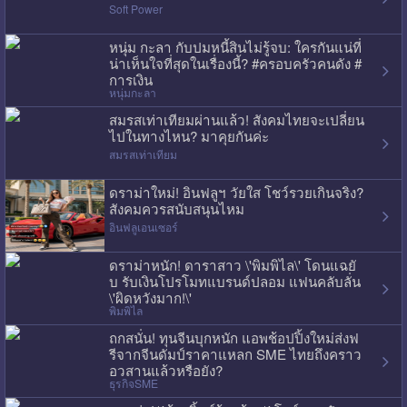
Soft Power
หนุ่ม กะลา กับปมหนี้สินไม่รู้จบ: ใครกันแน่ที่
น่าเห็นใจที่สุดในเรื่องนี้? #ครอบครัวคนดัง #
การเงิน
หนุ่มกะลา
สมรสเท่าเทียมผ่านแล้ว! สังคมไทยจะเปลี่ยน
ไปในทางไหน? มาคุยกันค่ะ
สมรสเท่าเทียม
ดราม่าใหม่! อินฟลูฯ วัยใส โชว์รวยเกินจริง?
สังคมควรสนับสนุนไหม
อินฟลูเอนเซอร์
ดราม่าหนัก! ดาราสาว \'พิมพิไล\' โดนแฉยั
บ รับเงินโปรโมทแบรนด์ปลอม แฟนคลับลั่น
\'ผิดหวังมาก!\'
พิมพิไล
ถกสนั่น! ทุนจีนบุกหนัก แอพช้อปปิ้งใหม่ส่งฟ
รีจากจีนดัมป์ราคาแหลก SME ไทยถึงคราว
อวสานแล้วหรือยัง?
ธุรกิจSME