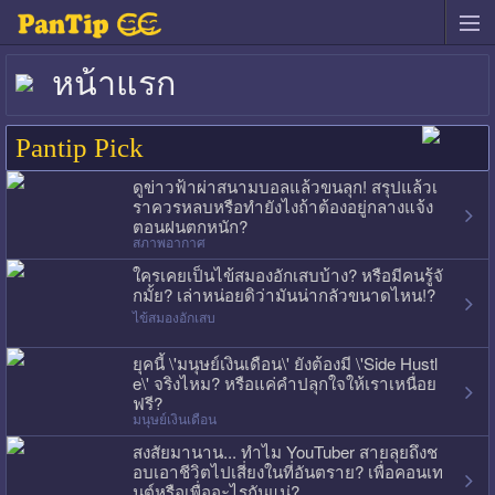
หน้าแรก
Pantip Pick
ดูข่าวฟ้าผ่าสนามบอลแล้วขนลุก! สรุปแล้วเ
ราควรหลบหรือทำยังไงถ้าต้องอยู่กลางแจ้ง
ตอนฝนตกหนัก?
สภาพอากาศ
ใครเคยเป็นไข้สมองอักเสบบ้าง? หรือมีคนรู้จั
กมั้ย? เล่าหน่อยดิว่ามันน่ากลัวขนาดไหน!?
ไข้สมองอักเสบ
ยุคนี้ \'มนุษย์เงินเดือน\' ยังต้องมี \'Side Hustl
e\' จริงไหม? หรือแค่คำปลุกใจให้เราเหนื่อย
ฟรี?
มนุษย์เงินเดือน
สงสัยมานาน... ทำไม YouTuber สายลุยถึงช
อบเอาชีวิตไปเสี่ยงในที่อันตราย? เพื่อคอนเท
นต์หรือเพื่ออะไรกันแน่?