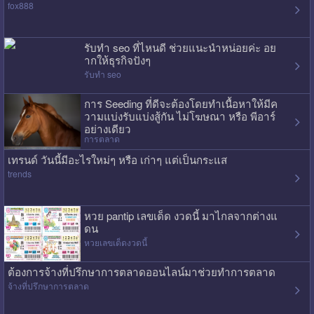
fox888
รับทำ seo ที่ไหนดี ช่วยแนะนำหน่อยค่ะ อย
ากให้ธุรกิจปังๆ
รับทำ seo
การ Seeding ที่ดีจะต้องโดยทำเนื้อหาให้มีค
วามแบ่งรับแบ่งสู้กัน ไม่โฆษณา หรือ พีอาร์
อย่างเดียว
การตลาด
เทรนด์ วันนี้มีอะไรใหม่ๆ หรือ เก่าๆ แต่เป็นกระแส
trends
หวย pantip เลขเด็ด งวดนี้ มาไกลจากต่างแ
ดน
หวยเลขเด็ดงวดนี้
ต้องการจ้างที่ปรึกษาการตลาดออนไลน์มาช่วยทำการตลาด
จ้างที่ปรึกษาการตลาด