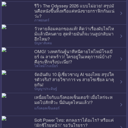
รีวิว The Odyssey 2026 แบบไม่อวย! สรุปมั
นคือหนังขึ้นหิ้งหรือแค่หนังขายกราฟิกกันแน่
ว่ะ?
ภาพยนตร์
วัวหายล้อมคอกของแท้! คิดว่าเรื่องผับไฟไห
ม้แล้วมีคนตาย สุดท้ายมันก็จะวนลูปกลับมา
อีกไหม?
ปัญหาสังคม
OMG! วงทศกัณฐ์นาทีหนีตายไฟไหม้โรงเบี
ยร์ ณ ลาดพร้าว! ใครอยู่ในเหตุการณ์บ้าง?
คือระทึกจริงปะเนี่ย!?
ไฟไหม้โรงเบียร์
จัดอันดับ 10 ผู้เชี่ยวชาญ AI ของไทย สรุปใค
รตัวจริง? สายวิชาการ vs สายโซเชียล มาคุ
ยกัน!
ปัญญาประดิษฐ์
เหนื่อยใจกับแก๊งคอลเซ็นเตอร์! เมื่อไหร่จะห
มดไปสักทีวะ นี่มันยุคไหนแล้ว!?
แก๊งคอลเซ็นเตอร์
Soft Power ไทย: ตกลงเราได้อะไร? หรือแค่
\'ผักชีโรยหน้า\' รอวันโรยรา?