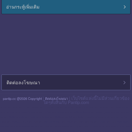
อ่านกระทู้เพิ่มเติม
ติดต่อลงโฆษณา
|
| เว็บไซต์แห่งนี้ไม่มีส่วนเกี่ยวข้อง
pantip.cc @2026 Copyright
ติดต่อลงโฆษณา
ใดๆทั้งสิ้นกับ Pantip.com
blackpink pantip
aespa pantip
bts pantip
newjeans pantip
cgm48 pantip
lisa pantip
สิน ธร pantip
สินเชื่อ กรุง ไทย ใจป้ำ pantip
สินเชื่อ ฉับไว pantip
สินเชื่อ พร อ มิส
pantip
ไทย เครดิต pantip
เส้นเลือด ใน สมอง ตีบ รักษา หาย ไหม pantip
พร อ มิส pantip
เงิน เทอร์โบ สินเชื่อ บุคคล pantip
สินเชื่อ ท รู มัน นี่ pantip
twice pantip
กรุง
โซล pantip
สินเชื่อ ไทย เครดิต pantip
cat999 pantip
มัน นี่ ฮั บ pantip
สินเชื่อ กรุง ไทย ใจดี pantip
สินเชื่อ cimb อนุมัติ ยาก ไหม pantip
gidle pantip
swift code ไทย
พาณิชย์ pantip
สินเชื่อ เพ ย์ เน็ ก ซ์ pantip
refinn pantip
เชื้อรา บน หนัง ศีรษะ pantip
enhypen pantip
fiwfans pantip
nba pantip
uchoose pantip
mymo สินเชื่อ ออมสิน
10000 ล่าสุด pantip
สินเชื่อ ส่วน บุคคล ศักดิ์ สยาม pantip
finnix pantip
มิตรแท้ ประกันภัย pantip
itzy pantip
jessie mum ลงทุน เท่า ไหร่ pantip
สินเชื่อ บํา เห น็ จ ตกทอด
pantip
บัตร เครดิต ktc pantip
lpga pantip
this shop pantip
ญา ญ่า pantip
สินเชื่อ ส่วน บุคคล ศรีสวัสดิ์ pantip
สินเชื่อ มัน นี่ ฮั บ pantip
สินเชื่อ อเนกประสงค์ กรุง ไทย