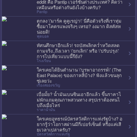
eddit คือ Pantip เวอร์ชั่นต่างประเทศ? คิดว่า
เหมือนหรือต่างกันยังไงบ้างครับ?
Pantip
ตกลง \'มาร์ค คูคูเรญ่า\' นี่คือตัวจริงที่เราทุ่ม
ซื้อมาโคตรแพงจริงๆ เหรอ? งงมาก ดิสคัสห
น่อยดิ!
ฟุตบอล
ทัศนศึกษาอีกแล้ว! รถบัสพลิกคว่ำหวิดสลด
ถามจริง..ถึงเวลา \'ยกเลิก\' หรือ \'ปรับปรุง\'
การไปเที่ยวแบบนี้รึยัง?
โรงเรียน
ใครเคยได้ยินตำนาน \'บูรพาอาถรรพ์\' (The
East Palace) ของเกาหลีบ้าง? ฟังแล้วขนลุก
ซู่เลยว่ะ
เรื่องสยองขวัญ
เบื่อมั้ย? น้ำมันเบนซินเอาอีกแล้ว ขึ้นราคาไ
ม่พักแถมคุณภาพสวนทาง สรุปเราต้องทนไ
ปถึงเมื่อไหร่
ราคาน้ำมัน
ใครเคยอุทธรณ์บัตรสวัสดิการแห่งรัฐบ้าง? อ
ยากรู้ว่าโอกาสผ่านมีกี่เปอร์เซ็นต์ หรือแค่เสี
ยเวลาเปล่าครับ?
บัตรสวัสดิการแห่งรัฐ