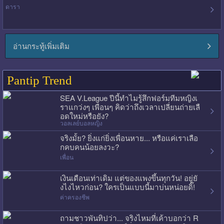
ดารา
อ่านกระทู้เพิ่มเติม
Pantip Trend
SEA V.League ปีนี้ทำไมรู้สึกฟอร์มทีมหญิงเ
ราแกว่งๆ เพื่อนๆ คิดว่าถึงเวลาเปลี่ยนถ่ายเลื
อดใหม่หรือยัง?
วอลเลย์บอลหญิง
จริงมั้ย? ยิ่งแก่ยิ่งเพื่อนหาย... หรือแค่เราเลือ
กคบคนน้อยลงวะ?
เพื่อน
เงินเดือนเท่าเดิม แต่ของแพงขึ้นทุกวัน! อยู่ยั
งไงไหวก่อน? ใครเป็นแบบนี้มาบ่นหน่อยดิ๊!
ค่าครองชีพ
ถามชาวพันทิปว่า... จริงไหมที่เค้าบอกว่า R