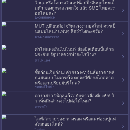
วิกฤตหรือโอกาส? แอปช้อปปิ้งจีนบุกไทยเต็
มตัว ของถูกจนน่าตกใจ แล้ว SME ไทยจะร
อดไหมคะ?
E-commerce
MUT เปลี่ยนมือ! จริตนางงามยุคใหม่ ควรเป็
นแบบไหน? แฟนๆ คิดว่าไงคะ/ครับ?
นางงามจักรวาล
ค่าไฟแพงเกินไปไหม? ส่องบิลเดือนนี้แล้วล
มจะจับ! รัฐบาลควรทำอะไรบ้าง?
ค่าไฟแพง
ซื้อก่อนเจ็บก่อน! ค่ายรถ EV จีนหั่นราคาหลั
กแสนแบบไม่เกรงใจ ตกลงนี่คือกลไกตลาด
หรือเอาเปรียบผู้บริโภค?
รถยนต์ไฟฟ้า
ดาราสาว \'พิกุลแก้ว\' กับข่าวลือเตียงหัก! วิ
วาห์หมื่นล้านจะไปต่อได้ไหม?
ดาราดัง
ไลฟ์สดขายของ: ทางรอด หรือแค่ฟองสบู่แห่
งโลกออนไลน์?
ไลฟ์สด