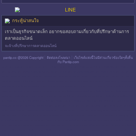
กระทู้น่าสนใจ
เราเป็นธุรกิจขนาดเล็ก อยากขอสอบถามเกี่ยวกับที่ปรึกษาด้านการ
ตลาดออนไลน์
จะจ้างที่ปรึกษาการตลาดออนไลน์
|
|
pantip.cc @2026 Copyright
ติดต่อลงโฆษณา
เว็บไซต์แห่งนี้ไม่มีส่วนเกี่ยวข้องใดๆทั้งสิ้น
กับ Pantip.com
blackpink pantip
aespa pantip
bts pantip
newjeans pantip
cgm48 pantip
lisa pantip
สิน ธร pantip
สินเชื่อ กรุง ไทย ใจป้ำ pantip
สินเชื่อ ฉับไว pantip
สินเชื่อ พร อ มิส
pantip
ไทย เครดิต pantip
เส้นเลือด ใน สมอง ตีบ รักษา หาย ไหม pantip
พร อ มิส pantip
เงิน เทอร์โบ สินเชื่อ บุคคล pantip
สินเชื่อ ท รู มัน นี่ pantip
twice pantip
กรุง
โซล pantip
สินเชื่อ ไทย เครดิต pantip
cat999 pantip
มัน นี่ ฮั บ pantip
สินเชื่อ กรุง ไทย ใจดี pantip
สินเชื่อ cimb อนุมัติ ยาก ไหม pantip
gidle pantip
swift code ไทย
พาณิชย์ pantip
สินเชื่อ เพ ย์ เน็ ก ซ์ pantip
refinn pantip
เชื้อรา บน หนัง ศีรษะ pantip
enhypen pantip
fiwfans pantip
nba pantip
uchoose pantip
mymo สินเชื่อ ออมสิน
10000 ล่าสุด pantip
สินเชื่อ ส่วน บุคคล ศักดิ์ สยาม pantip
finnix pantip
มิตรแท้ ประกันภัย pantip
itzy pantip
jessie mum ลงทุน เท่า ไหร่ pantip
สินเชื่อ บํา เห น็ จ
ตกทอด pantip
บัตร เครดิต ktc pantip
lpga pantip
this shop pantip
ญา ญ่า pantip
สินเชื่อ ส่วน บุคคล ศรีสวัสดิ์ pantip
สินเชื่อ มัน นี่ ฮั บ pantip
สินเชื่อ อเนกประสงค์
กรุง ไทย pantip
รากฟัน เทียม pantip
แคช จ อย pantip
whoscall pantip
กรุง ไทย ใจป้ำ pantip
บัตร เอทีเอ็ม กรุง ไทย 1599 pantip
สินเชื่อ เมือง ไทย แคปปิตอล 5000
pantip
สินเชื่อ แคช จ อย pantip 2569
ศรีสวัสดิ์ เงินสด ทันใจ pantip
สินเชื่อ shopee pantip
สินเชื่อ ธนาคาร อิสลาม pantip 2569
ศรีสวัสดิ์ pantip
haval h6 ดี ไหม pantip
สินเชื่อ กสิกร 300 000 pantip
ฟอร์จูน เนอ ร์ 2026 โฉม ใหม่ pantip
fastwork pantip
the glory pantip
tinder pantip
บัตร เครดิต ttb pantip
พัน ทิป blackpink
แอ ฟ ทักษ
อร pantip
นกเขา ไม่ ขัน pantip
สมัคร สินเชื่อ พร อ มิส ออนไลน์ pantip
bitazza ดี ไหม pantip
ktc พี่เบิ้ม pantip
สินเชื่อ แคช ทู โก pantip
nocnoc pantip
แปรงสีฟัน
ไฟฟ้า pantip
jessie mum ดี ไหม pantip
emma clinic pantip
lisa blackpink pantip
mouse pantip
netflix pantip
shopee pantip
suzuki celerio pantip
ณ เดชน์ ญา ญ่า pantip
บ ริ ด เจอร์ ตัน pantip
บัตร เครดิต ไทย พาณิชย์ pantip
ใหม่ ดา วิ กา pantip
หาเงิน ออนไลน์ pantip
หาเงิน วัน ละ 1000 pantip
trylagina pantip
สินเชื่อ ท รู มัน นี่ kkp
pantip
nissan kicks pantip
kashjoy pantip
แผลริมอ่อน pantip
copper buffet pantip
finnomena pantip
whoscall ฟรี ไหม pantip
zipair pantip
โบว์ เมล ดา pantip
สินเชื่อ
บุคคล citi อนุมัติ ยาก ไหม pantip
สินเชื่อ up scb pantip
สินเชื่อ แคช จ อย pantip
สินเชื่อ ไทย พาณิชย์ pantip
vcanbuy pantip
v square clinic pantip
กรุง ศรี ifin pantip
cerave pantip
kerry899 pantip
u pattaya pantip
123vega pantip
5hengs pantip
ais play ฟรี ไหม pantip
honda city hatchback pantip
jessie mum pantip
sapp888 pantip