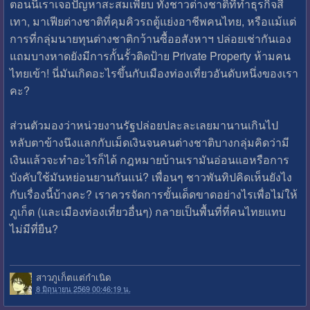
ตอนนี้เราเจอปัญหาสะสมเพียบ ทั้งชาวต่างชาติที่ทำธุรกิจสี
เทา, มาเฟียต่างชาติที่คุมคิวรถตู้แย่งอาชีพคนไทย, หรือแม้แต่
การที่กลุ่มนายทุนต่างชาติกว้านซื้ออสังหาฯ ปล่อยเช่ากันเอง
แถมบางหาดยังมีการกั้นรั้วติดป้าย Private Property ห้ามคน
ไทยเข้า! นี่มันเกิดอะไรขึ้นกับเมืองท่องเที่ยวอันดับหนึ่งของเรา
คะ?
ส่วนตัวมองว่าหน่วยงานรัฐปล่อยปละละเลยมานานเกินไป
หลับตาข้างนึงแลกกับเม็ดเงินจนคนต่างชาติบางกลุ่มคิดว่ามี
เงินแล้วจะทำอะไรก็ได้ กฎหมายบ้านเรามันอ่อนแอหรือการ
บังคับใช้มันหย่อนยานกันแน่? เพื่อนๆ ชาวพันทิปคิดเห็นยังไง
กับเรื่องนี้บ้างคะ? เราควรจัดการขั้นเด็ดขาดอย่างไรเพื่อไม่ให้
ภูเก็ต (และเมืองท่องเที่ยวอื่นๆ) กลายเป็นพื้นที่ที่คนไทยแทบ
ไม่มีที่ยืน?
สาวภูเก็ตแต่กำเนิด
8 มิถุนายน 2569 00:46:19 น.