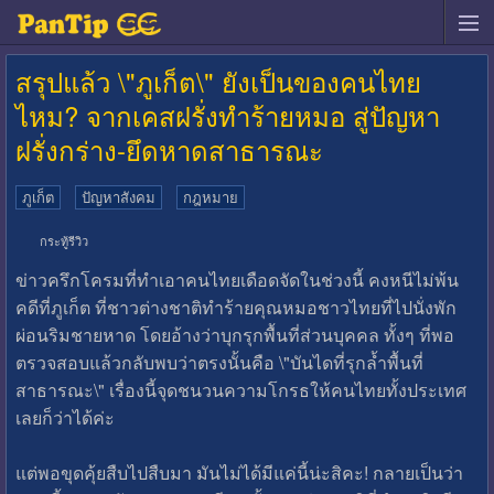
สรุปแล้ว \"ภูเก็ต\" ยังเป็นของคนไทย
ไหม? จากเคสฝรั่งทำร้ายหมอ สู่ปัญหา
ฝรั่งกร่าง-ยึดหาดสาธารณะ
ภูเก็ต
ปัญหาสังคม
กฎหมาย
กระทู้รีวิว
ข่าวครึกโครมที่ทำเอาคนไทยเดือดจัดในช่วงนี้ คงหนีไม่พ้น
คดีที่ภูเก็ต ที่ชาวต่างชาติทำร้ายคุณหมอชาวไทยที่ไปนั่งพัก
ผ่อนริมชายหาด โดยอ้างว่าบุกรุกพื้นที่ส่วนบุคคล ทั้งๆ ที่พอ
ตรวจสอบแล้วกลับพบว่าตรงนั้นคือ \"บันไดที่รุกล้ำพื้นที่
สาธารณะ\" เรื่องนี้จุดชนวนความโกรธให้คนไทยทั้งประเทศ
เลยก็ว่าได้ค่ะ
แต่พอขุดคุ้ยสืบไปสืบมา มันไม่ได้มีแค่นี้น่ะสิคะ! กลายเป็นว่า