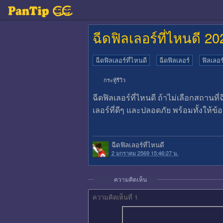
ฉีดฟิลเลอร์ที่ไหนดี 20
ฉีดฟิลเลอร์ที่ไหนดี
ฉีดฟิลเลอร์
ฟิลเลอร
กระทู้รีวิว
ฉีดฟิลเลอร์ที่ไหนดี ถ้าไม่เลือกสถานที
เลอร์ที่ดีๆ และปลอดภัย พร้อมทั้งให้ข้อ
ฉีดฟิลเลอร์ที่ไหนดี
2 มกราคม 2569 15:46:27 น.
ความคิดเห็น
ความคิดเห็นที่ 1