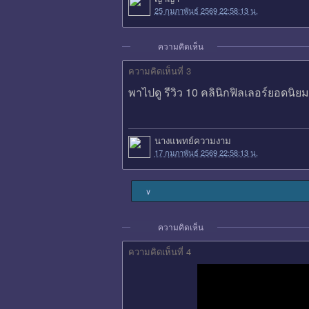
25 กุมภาพันธ์ 2569 22:58:13 น.
ความคิดเห็น
ความคิดเห็นที่ 3
พาไปดู รีวิว 10 คลินิกฟิลเลอร์ยอดนิ
นางแพทย์ความงาม
17 กุมภาพันธ์ 2569 22:58:13 น.
∨
ความคิดเห็น
ความคิดเห็นที่ 4