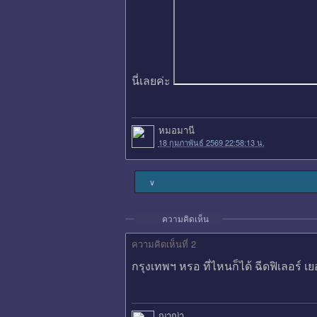
นี่เลยค่ะ
หมอมานี
18 กุมภาพันธ์ 2569 22:58:13 น.
∨
ความคิดเห็น
ความคิดเห็นที่ 2
กรุงเทพฯ หรอ ที่ไหนก็ได้ ฉีดฟิเลอร์ เ
ญาญ่า