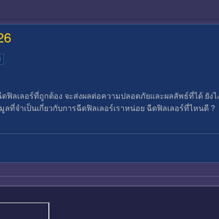
26
์
่ฉีดฟิลเลอร์ที่ถูกต้อง จะส่งผลต่อความปลอดภัยและผลลัพธ์ที่ได้ ยั
มูลที่จำเป็นเกี่ยวกับการฉีดฟิลเลอร์เราหน่อย ฉีดฟิลเลอร์ที่ไหนดี ?