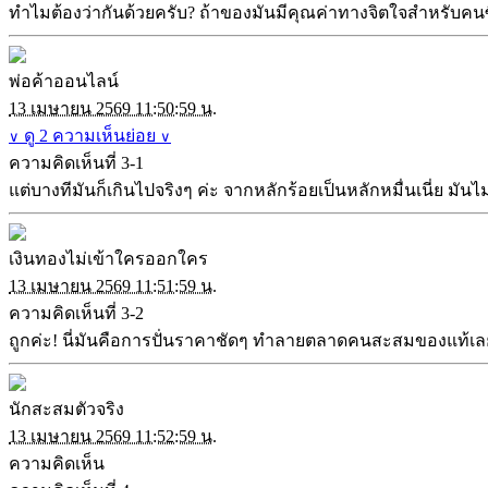
ทำไมต้องว่ากันด้วยครับ? ถ้าของมันมีคุณค่าทางจิตใจสำหรับคนซ
พ่อค้าออนไลน์
13 เมษายน 2569 11:50:59 น.
ดู 2 ความเห็นย่อย
∨
∨
ความคิดเห็นที่ 3-1
แต่บางทีมันก็เกินไปจริงๆ ค่ะ จากหลักร้อยเป็นหลักหมื่นเนี่ย มัน
เงินทองไม่เข้าใครออกใคร
13 เมษายน 2569 11:51:59 น.
ความคิดเห็นที่ 3-2
ถูกค่ะ! นี่มันคือการปั่นราคาชัดๆ ทำลายตลาดคนสะสมของแท้เล
นักสะสมตัวจริง
13 เมษายน 2569 11:52:59 น.
ความคิดเห็น