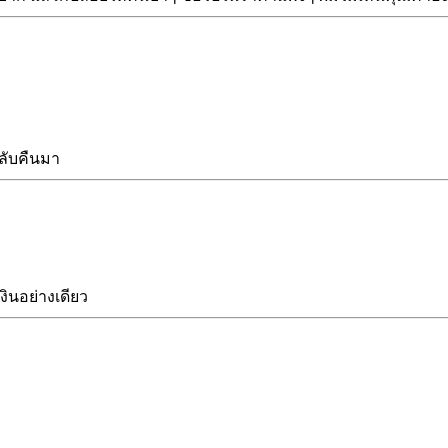
กลับคืนมา
ินอย่างเดียว