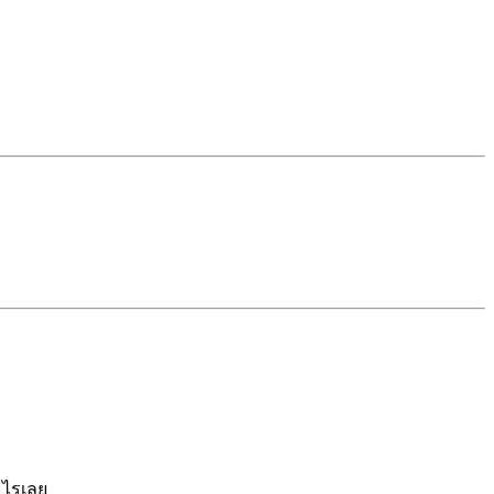
ะไรเลย