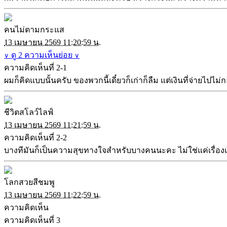
คนไม่ตามกระแส
13 เมษายน 2569 11:20:59 น.
ดู 2 ความเห็นย่อย
∨
∨
ความคิดเห็นที่ 2-1
ผมก็คิดแบบนั้นครับ ของพวกนี้เดี๋ยวก็เก่าก็ลืม แต่เงินที่จ่ายไปไม่
ชีวิตสโลว์ไลฟ์
13 เมษายน 2569 11:21:59 น.
ความคิดเห็นที่ 2-2
บางทีมันก็เป็นความสุขทางใจสำหรับบางคนนะคะ ไม่ใช่แค่เรื่องเง
โลกสวยสีชมพู
13 เมษายน 2569 11:22:59 น.
ความคิดเห็น
ความคิดเห็นที่ 3