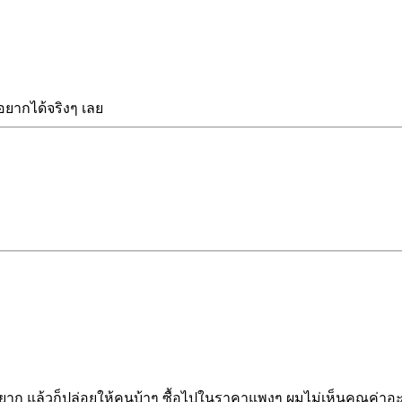
ยากได้จริงๆ เลย
าก แล้วก็ปล่อยให้คนบ้าๆ ซื้อไปในราคาแพงๆ ผมไม่เห็นคุณค่าอ