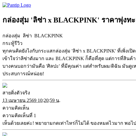
กล่องสุ่ม 'ลิซ่า x BLACKPINK' ราคาพุ่งทะ
กล่องสุ่ม
ลิซ่า
BLACKPINK
กระทู้รีวิว
ทุกคนคิดยังไงกับกระแสกล่องสุ่ม 'ลิซ่า x BLACKPINK' ที่เพิ่งเป
เข้าใจว่าลิซ่าดังมาก และ BLACKPINK ก็คือที่สุด แต่การที่สินค
บางคนบอกว่ามันคือ 'ศิลปะ' ที่มีคุณค่า แต่สำหรับผม/ดิฉัน ม
ประสบการณ์หน่อย!
สายติ่งตัวจริง
13 เมษายน 2569 10:20:59 น.
ความคิดเห็น
ความคิดเห็นที่ 1
เห็นด้วยเลยค่ะ! พยายามกดเท่าไหร่ก็ไม่ได้ ของหมดไวมาก พอไปดู