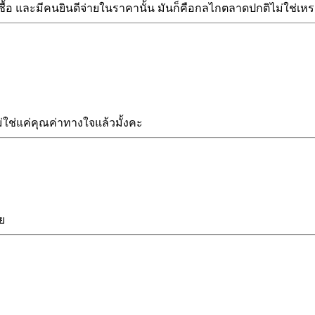
ื้อ และมีคนยินดีจ่ายในราคานั้น มันก็คือกลไกตลาดปกติไม่ใช่เหร
ไม่ใช่แค่คุณค่าทางใจแล้วมั้งคะ
ย