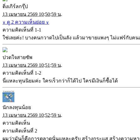
ติ่งเกิร์ลกรุ๊ป
13 เมษายน 2569 10:50:59 น.
ดู 2 ความเห็นย่อย
∨
∨
ความคิดเห็นที่ 1-1
ใช่เลยค่ะ! บางคนกวาดไปเป็นลัง แล้วมาขายแพงๆ ไม่แฟร์กับคนอ
ปวดใจสายซัพ
13 เมษายน 2569 10:51:59 น.
ความคิดเห็นที่ 1-2
นี่แหละทุนนิยมค่ะ ใครเร็วกว่าก็ได้ไป ใครมีเงินก็ซื้อได้
นักลงทุนน้อย
13 เมษายน 2569 10:52:59 น.
ความคิดเห็น
ความคิดเห็นที่ 2
ผมว่ามันก็คือการตลาดนั่นแหละครับ สร้างกระแส สร้างความหาย